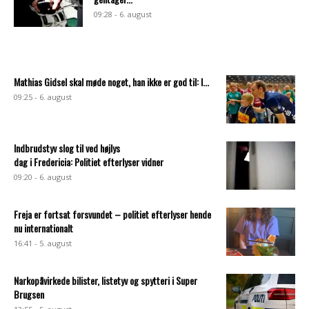
09:28 - 6. august
Mathias Gidsel skal møde noget, han ikke er god til: I...
09:25 - 6. august
Indbrudstyv slog til ved højlys
dag i Fredericia: Politiet efterlyser vidner
09:20 - 6. august
Freja er fortsat forsvundet – politiet efterlyser hende
nu internationalt
16:41 - 5. august
Narkopåvirkede bilister, listetyv og spytteri i Super
Brugsen