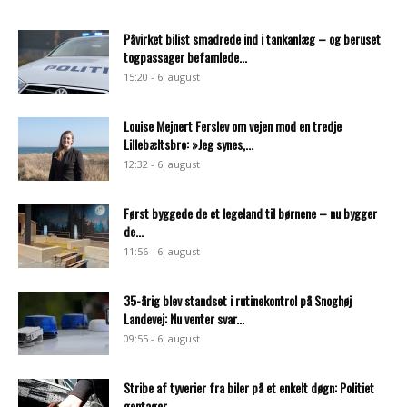
Påvirket bilist smadrede ind i tankanlæg – og beruset
togpassager befamlede...
15:20 - 6. august
Louise Mejnert Ferslev om vejen mod en tredje
Lillebæltsbro: »Jeg synes,...
12:32 - 6. august
Først byggede de et legeland til børnene – nu bygger
de...
11:56 - 6. august
35-årig blev standset i rutinekontrol på Snoghøj
Landevej: Nu venter svar...
09:55 - 6. august
Stribe af tyverier fra biler på et enkelt døgn: Politiet
gentager...