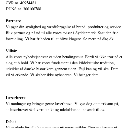
CVR nr. 40954481
DUNS nr. 306166788
Partnere
Vi øger din synlighed og værdiforøgelse af brand, produkter og service.
Bliv partner og nå ud til alle vores aviser i Syddanmark. Støt den frie
formidling. Vi har friheden til at blive klogere. Se mere på
dkq.dk.
Vilkår
Alle vores nyhedstjenester er uden betalingsmur. Fordi vi ikke tror på et
a og et b hold. Vi har vores fundament i den kildekritiske tradition,
udviklet af danske historikere gennem tiden. Fejl kan og vil ske. Dem
vil vi erkende. Vi skaber ikke nyhederne. Vi bringer dem.
Læserbreve
Vi modtager og bringer gerne læserbreve. Vi gør dog opmærksom på,
at læserbrevet skal være unikt og udelukkende indsendt til os.
Debat
Vi er glade for alle kommentarer på vores artikler. Dog modererer vi