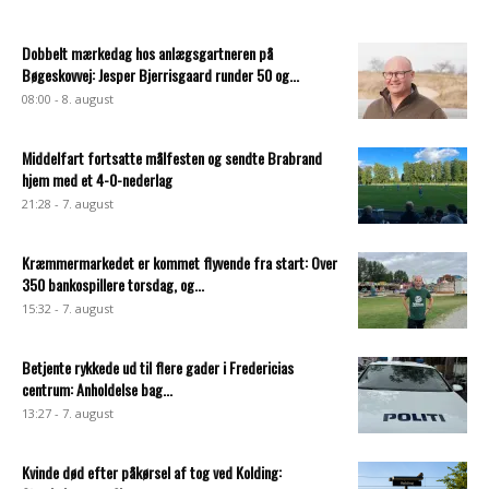
Dobbelt mærkedag hos anlægsgartneren på
Bøgeskovvej: Jesper Bjerrisgaard runder 50 og...
08:00 - 8. august
Middelfart fortsatte målfesten og sendte Brabrand
hjem med et 4-0-nederlag
21:28 - 7. august
Kræmmermarkedet er kommet flyvende fra start: Over
350 bankospillere torsdag, og...
15:32 - 7. august
Betjente rykkede ud til flere gader i Fredericias
centrum: Anholdelse bag...
13:27 - 7. august
Kvinde død efter påkørsel af tog ved Kolding: