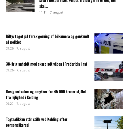
svære besparelser: »Input fra borgerne er det, der
skal...
11:11 - 7. august
Biltyv taget på fersk gerning af bilkamera og genkendt
af politiet
09:26 - 7. august
38-årig anholdt med skarpladt våben i Fredericia i nat
09:26 - 7. august
Designertasker og smykker for 45.000 kroner stjålet
fra lejlighed i Kolding
09:20 - 7. august
Togtrafikken står stille ved Kolding efter
personpåkørsel