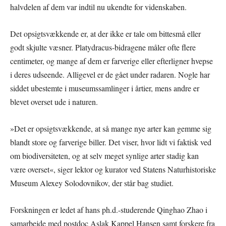
halvdelen af dem var indtil nu ukendte for videnskaben.
Det opsigtsvækkende er, at der ikke er tale om bittesmå eller
godt skjulte væsner. Platydracus-bidragene måler ofte flere
centimeter, og mange af dem er farverige eller efterligner hvepse
i deres udseende. Alligevel er de gået under radaren. Nogle har
siddet ubestemte i museumssamlinger i årtier, mens andre er
blevet overset ude i naturen.
»Det er opsigtsvækkende, at så mange nye arter kan gemme sig
blandt store og farverige biller. Det viser, hvor lidt vi faktisk ved
om biodiversiteten, og at selv meget synlige arter stadig kan
være overset«, siger lektor og kurator ved Statens Naturhistoriske
Museum Alexey Solodovnikov, der står bag studiet.
Forskningen er ledet af hans ph.d.-studerende Qinghao Zhao i
samarbejde med postdoc Aslak Kappel Hansen samt forskere fra