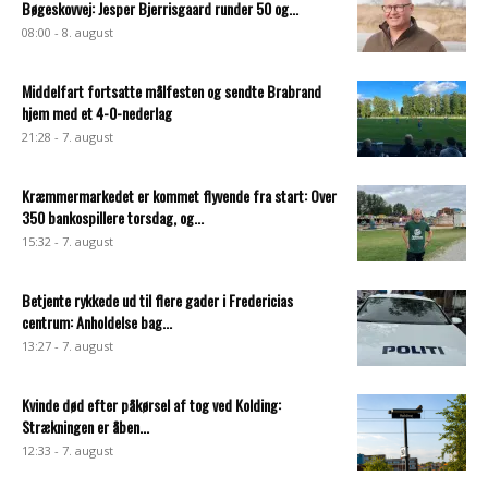
Bøgeskovvej: Jesper Bjerrisgaard runder 50 og...
08:00 - 8. august
Middelfart fortsatte målfesten og sendte Brabrand
hjem med et 4-0-nederlag
21:28 - 7. august
Kræmmermarkedet er kommet flyvende fra start: Over
350 bankospillere torsdag, og...
15:32 - 7. august
Betjente rykkede ud til flere gader i Fredericias
centrum: Anholdelse bag...
13:27 - 7. august
Kvinde død efter påkørsel af tog ved Kolding:
Strækningen er åben...
12:33 - 7. august