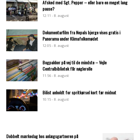
Afsked med Sgt. Pepper – eller bare en meget lang
pause?
12:11 - 8. august
Dokumentarfilm fra Nepals bjerge vises gratis i
Panorama under Klimafolkemødet
12:05 - 8. august
Bogpakker på vej til de mindste – Vejle
Centralbibliotek får nøglerolle
11:56 - 8. august
Bilist anholdt for spritkørsel kort før midnat
10:15 - 8. august
Dobbelt mærkedag hos anlægsgartneren på