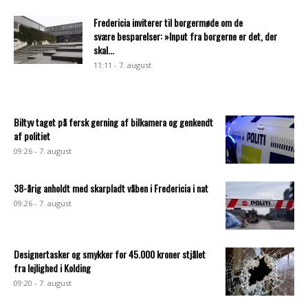
Fredericia inviterer til borgermøde om de
svære besparelser: »Input fra borgerne er det, der
skal...
11:11 - 7. august
Biltyv taget på fersk gerning af bilkamera og genkendt
af politiet
09:26 - 7. august
38-årig anholdt med skarpladt våben i Fredericia i nat
09:26 - 7. august
Designertasker og smykker for 45.000 kroner stjålet
fra lejlighed i Kolding
09:20 - 7. august