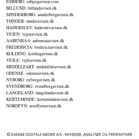
ESBJERG: esbjergavisen.com
BILLUND: billundavisen.dk
SØNDERBORG: sønderborgavisen.dk
TØNDER: tønderavisen.dk
HADERSLEV: haderslevavisen.dk
VEJEN: vejenavisen.dk
AABENRAA: aabenraaavisen.dk
FREDERICIA: fredericiaavisen.dk
KOLDING: koldingavisen.dk
VEJLE: vejleavisen.dk
MIDDELFART: middelfartavisen.dk
ODENSE: odenseavisen.dk
NYBORG: nyborgavisen.dk
SVENDBORG: svendborgavisen.dk
LANGELAND: langelandavisen.dk
KERTEMINDE: kertemindeavisen.dk
NORDFYN: nordfynsavisen.dk
© DANSKE DIGITALE MEDIER A/S - NYHEDER, ANALYSER OG PERSPEKTIVER