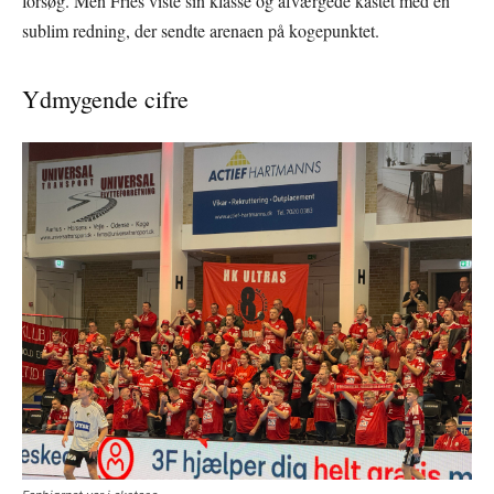
forsøg. Men Fries viste sin klasse og afværgede kastet med en
sublim redning, der sendte arenaen på kogepunktet.
Ydmygende cifre