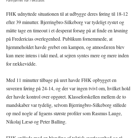
Fanhjørnet var i ekstase.
FHK udnyttede situationen til at udbygge deres føring til 18-12
efter 39 minutter. Bjerringbro-Silkeborg var tydeligt rystet og
måtte tage en timeout i et desperat forsøg på at finde en løsning
på Fredericias overlegenhed. Publikum fornemmede, at
hjemmeholdet havde grebet om kampen, og atmosfæren blev
kun mere intens i takt med, at sejren syntes mere og mere inden
for rækkevidde.
Med 11 minutter tilbage på uret havde FHK opbygget en
suveræn føring på 24-14, og der var ingen tvivl om, hvilket hold
der havde kontrol over opgøret. Klasseforskellen mellem de to
mandskaber var tydelig, selvom Bjerringbro-Silkeborg stillede
op med nogle af ligaens største profiler som Rasmus Lauge,
Nikolaj Læsø og Peter Balling.
FHK spillede med en blanding af taktisk overlegenhed og rå