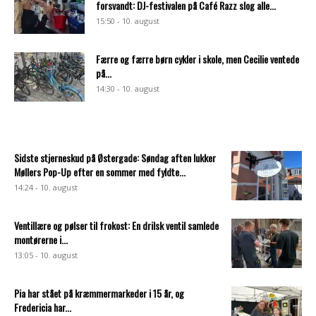
forsvandt: DJ-festivalen på Café Razz slog alle...
15:50 - 10. august
Færre og færre børn cykler i skole, men Cecilie ventede
på...
14:30 - 10. august
Sidste stjerneskud på Østergade: Søndag aften lukker
Møllers Pop-Up efter en sommer med fyldte...
14:24 - 10. august
Ventillære og pølser til frokost: En drilsk ventil samlede
montørerne i...
13:05 - 10. august
Pia har stået på kræmmermarkeder i 15 år, og
Fredericia har...