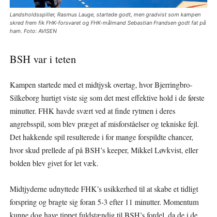
Landsholdsspiller, Rasmus Lauge, startede godt, men gradvist som kampen
skred frem fik FHK-forsvaret og FHK-målmand Sebastian Frandsen godt fat på
ham. Foto: AVISEN
BSH var i teten
Kampen startede med et midtjysk overtag, hvor Bjerringbro-
Silkeborg hurtigt viste sig som det mest effektive hold i de første
minutter. FHK havde svært ved at finde rytmen i deres
angrebsspil, som blev præget af misforståelser og tekniske fejl.
Det hakkende spil resulterede i for mange forspildte chancer,
hvor skud prellede af på BSH’s keeper, Mikkel Løvkvist, eller
bolden blev givet for let væk.
Midtjyderne udnyttede FHK’s usikkerhed til at skabe et tidligt
forspring og bragte sig foran 5-3 efter 11 minutter. Momentum
kunne dog have tippet fuldstændig til BSH’s fordel, da de i de