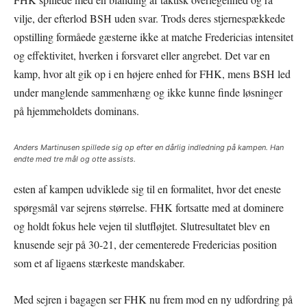
vilje, der efterlod BSH uden svar. Trods deres stjernespækkede
opstilling formåede gæsterne ikke at matche Fredericias intensitet
og effektivitet, hverken i forsvaret eller angrebet. Det var en
kamp, hvor alt gik op i en højere enhed for FHK, mens BSH led
under manglende sammenhæng og ikke kunne finde løsninger
på hjemmeholdets dominans.
Anders Martinusen spillede sig op efter en dårlig indledning på kampen. Han
endte med tre mål og otte assists.
esten af kampen udviklede sig til en formalitet, hvor det eneste
spørgsmål var sejrens størrelse. FHK fortsatte med at dominere
og holdt fokus hele vejen til slutfløjtet. Slutresultatet blev en
knusende sejr på 30-21, der cementerede Fredericias position
som et af ligaens stærkeste mandskaber.
Med sejren i bagagen ser FHK nu frem mod en ny udfordring på