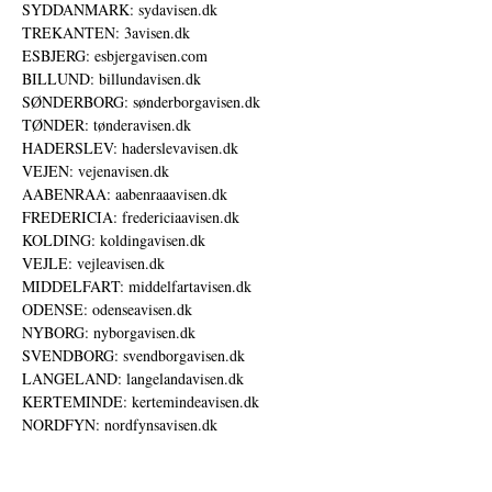
SYDDANMARK: sydavisen.dk
TREKANTEN: 3avisen.dk
ESBJERG: esbjergavisen.com
BILLUND: billundavisen.dk
SØNDERBORG: sønderborgavisen.dk
TØNDER: tønderavisen.dk
HADERSLEV: haderslevavisen.dk
VEJEN: vejenavisen.dk
AABENRAA: aabenraaavisen.dk
FREDERICIA: fredericiaavisen.dk
KOLDING: koldingavisen.dk
VEJLE: vejleavisen.dk
MIDDELFART: middelfartavisen.dk
ODENSE: odenseavisen.dk
NYBORG: nyborgavisen.dk
SVENDBORG: svendborgavisen.dk
LANGELAND: langelandavisen.dk
KERTEMINDE: kertemindeavisen.dk
NORDFYN: nordfynsavisen.dk