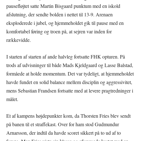
pausefløjtet satte Martin Bisgaard punktum med en iskold
afslutning, der sendte bolden i nettet til 13-9. Arenaen
eksploderede i jubel, og hjemmeholdet gik til pause med en
komfortabel føring og troen på, at sejren var inden for
rækkevidde.
I starten af starten af ande halvleg fortsatte FHK opturen. På
trods af udvisninger til både Mads Kjeldgaard og Lasse Balstad,
formåede at holde momentum. Det var tydeligt, at hjemmeholdet
havde fundet en solid balance mellem disciplin og aggressivitet,
mens Sebastian Frandsen fortsatte med at levere pragtredninger i
målet.
Et af kampens højdepunkter kom, da Thorsten Fries blev sendt
på banen til et straffekast. Over for ham stod Gudmundur
Arnarsson, der indtil da havde scoret sikkert på to ud af to