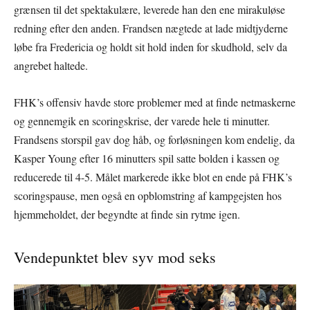
grænsen til det spektakulære, leverede han den ene mirakuløse
redning efter den anden. Frandsen nægtede at lade midtjyderne
løbe fra Fredericia og holdt sit hold inden for skudhold, selv da
angrebet haltede.
FHK’s offensiv havde store problemer med at finde netmaskerne
og gennemgik en scoringskrise, der varede hele ti minutter.
Frandsens storspil gav dog håb, og forløsningen kom endelig, da
Kasper Young efter 16 minutters spil satte bolden i kassen og
reducerede til 4-5. Målet markerede ikke blot en ende på FHK’s
scoringspause, men også en opblomstring af kampgejsten hos
hjemmeholdet, der begyndte at finde sin rytme igen.
Vendepunktet blev syv mod seks