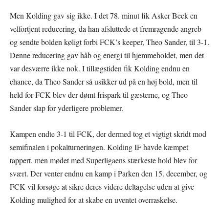
Men Kolding gav sig ikke. I det 78. minut fik Asker Beck en
velfortjent reducering, da han afsluttede et fremragende angreb
og sendte bolden køligt forbi FCK’s keeper, Theo Sander, til 3-1.
Denne reducering gav håb og energi til hjemmeholdet, men det
var desværre ikke nok. I tillægstiden fik Kolding endnu en
chance, da Theo Sander så usikker ud på en høj bold, men til
held for FCK blev der dømt frispark til gæsterne, og Theo
Sander slap for yderligere problemer.
Kampen endte 3-1 til FCK, der dermed tog et vigtigt skridt mod
semifinalen i pokalturneringen. Kolding IF havde kæmpet
tappert, men mødet med Superligaens stærkeste hold blev for
svært. Der venter endnu en kamp i Parken den 15. december, og
FCK vil forsøge at sikre deres videre deltagelse uden at give
Kolding mulighed for at skabe en uventet overraskelse.