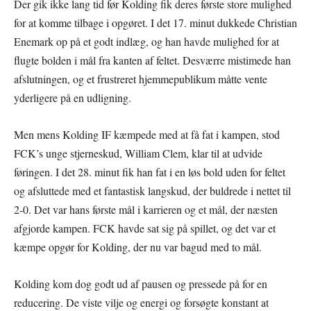
Der gik ikke lang tid før Kolding fik deres første store mulighed
for at komme tilbage i opgøret. I det 17. minut dukkede Christian
Enemark op på et godt indlæg, og han havde mulighed for at
flugte bolden i mål fra kanten af feltet. Desværre mistimede han
afslutningen, og et frustreret hjemmepublikum måtte vente
yderligere på en udligning.
Men mens Kolding IF kæmpede med at få fat i kampen, stod
FCK’s unge stjerneskud, William Clem, klar til at udvide
føringen. I det 28. minut fik han fat i en løs bold uden for feltet
og afsluttede med et fantastisk langskud, der buldrede i nettet til
2-0. Det var hans første mål i karrieren og et mål, der næsten
afgjorde kampen. FCK havde sat sig på spillet, og det var et
kæmpe opgør for Kolding, der nu var bagud med to mål.
Kolding kom dog godt ud af pausen og pressede på for en
reducering. De viste vilje og energi og forsøgte konstant at