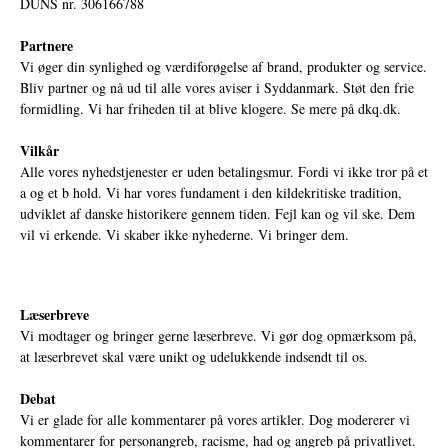
DUNS nr. 306166788
Partnere
Vi øger din synlighed og værdiforøgelse af brand, produkter og service.
Bliv partner og nå ud til alle vores aviser i Syddanmark. Støt den frie
formidling. Vi har friheden til at blive klogere. Se mere på
dkq.dk.
Vilkår
Alle vores nyhedstjenester er uden betalingsmur. Fordi vi ikke tror på et
a og et b hold. Vi har vores fundament i den kildekritiske tradition,
udviklet af danske historikere gennem tiden. Fejl kan og vil ske. Dem
vil vi erkende. Vi skaber ikke nyhederne. Vi bringer dem.
Læserbreve
Vi modtager og bringer gerne læserbreve. Vi gør dog opmærksom på,
at læserbrevet skal være unikt og udelukkende indsendt til os.
Debat
Vi er glade for alle kommentarer på vores artikler. Dog modererer vi
kommentarer for personangreb, racisme, had og angreb på privatlivet.