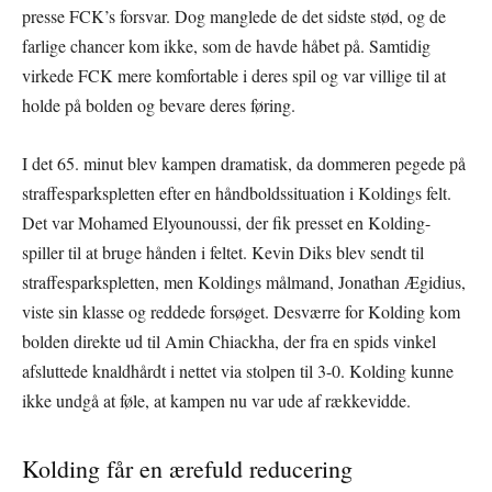
presse FCK’s forsvar. Dog manglede de det sidste stød, og de
farlige chancer kom ikke, som de havde håbet på. Samtidig
virkede FCK mere komfortable i deres spil og var villige til at
holde på bolden og bevare deres føring.
I det 65. minut blev kampen dramatisk, da dommeren pegede på
straffesparkspletten efter en håndboldssituation i Koldings felt.
Det var Mohamed Elyounoussi, der fik presset en Kolding-
spiller til at bruge hånden i feltet. Kevin Diks blev sendt til
straffesparkspletten, men Koldings målmand, Jonathan Ægidius,
viste sin klasse og reddede forsøget. Desværre for Kolding kom
bolden direkte ud til Amin Chiackha, der fra en spids vinkel
afsluttede knaldhårdt i nettet via stolpen til 3-0. Kolding kunne
ikke undgå at føle, at kampen nu var ude af rækkevidde.
Kolding får en ærefuld reducering