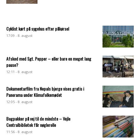
Cyklist kørt på sygehus efter påkørsel
17:09 - 8. august
Afsked med Sgt. Pepper – eller bare en meget lang
pause?
12:11 - 8. august
Dokumentarfilm fra Nepals bjerge vises gratis i
Panorama under Klimafolkemødet
12:05 - 8. august
Bogpakker på vej til de mindste – Vejle
Centralbibliotek får nøglerolle
11:56 - 8. august