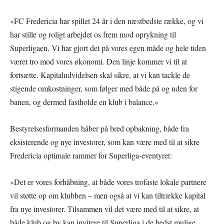
»FC Fredericia har spillet 24 år i den næstbedste række, og vi
har stille og roligt arbejdet os frem mod oprykning til
Superligaen. Vi har gjort det på vores egen måde og hele tiden
været tro mod vores økonomi. Den linje kommer vi til at
fortsætte. Kapitaludvidelsen skal sikre, at vi kan tackle de
stigende omkostninger, som følger med både på og uden for
banen, og dermed fastholde en klub i balance.«
Bestyrelsesformanden håber på bred opbakning, både fra
eksisterende og nye investorer, som kan være med til at sikre
Fredericia optimale rammer for Superliga-eventyret:
»Det er vores forhåbning, at både vores trofaste lokale partnere
vil støtte op om klubben – men også at vi kan tiltrække kapital
fra nye investorer. Tilsammen vil det være med til at sikre, at
både klub og by kan invitere til Superliga i de bedst mulige