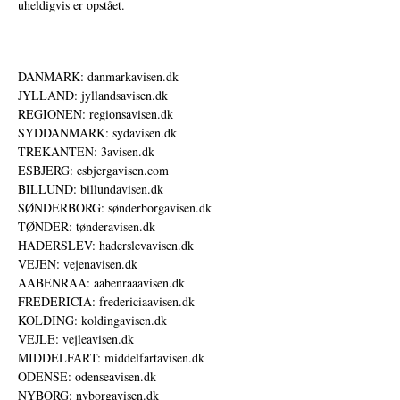
uheldigvis er opstået.
DANMARK: danmarkavisen.dk
JYLLAND: jyllandsavisen.dk
REGIONEN: regionsavisen.dk
SYDDANMARK: sydavisen.dk
TREKANTEN: 3avisen.dk
ESBJERG: esbjergavisen.com
BILLUND: billundavisen.dk
SØNDERBORG: sønderborgavisen.dk
TØNDER: tønderavisen.dk
HADERSLEV: haderslevavisen.dk
VEJEN: vejenavisen.dk
AABENRAA: aabenraaavisen.dk
FREDERICIA: fredericiaavisen.dk
KOLDING: koldingavisen.dk
VEJLE: vejleavisen.dk
MIDDELFART: middelfartavisen.dk
ODENSE: odenseavisen.dk
NYBORG: nyborgavisen.dk