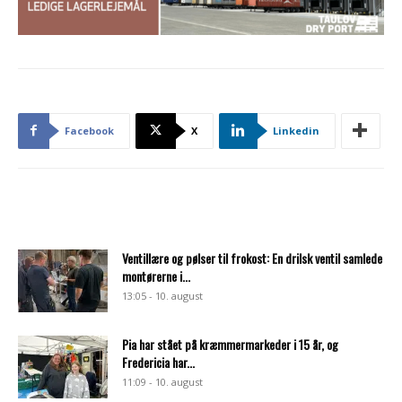
Facebook
X
Linkedin
Ventillære og pølser til frokost: En drilsk ventil samlede
montørerne i...
13:05 - 10. august
Pia har stået på kræmmermarkeder i 15 år, og
Fredericia har...
11:09 - 10. august