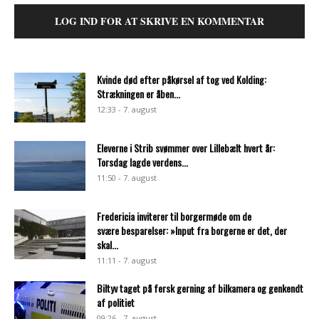
LOG IND FOR AT SKRIVE EN KOMMENTAR
Kvinde død efter påkørsel af tog ved Kolding:
Strækningen er åben...
12:33 - 7. august
Eleverne i Strib svømmer over Lillebælt hvert år:
Torsdag lagde verdens...
11:50 - 7. august
Fredericia inviterer til borgermøde om de
svære besparelser: »Input fra borgerne er det, der
skal...
11:11 - 7. august
Biltyv taget på fersk gerning af bilkamera og genkendt
af politiet
09:26 - 7. august