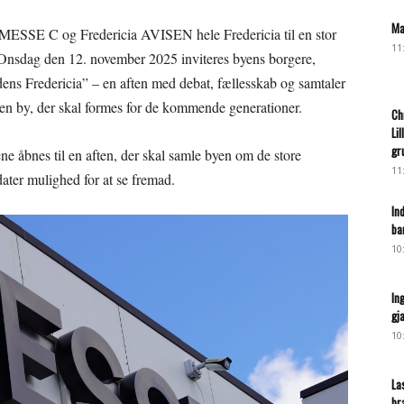
Ma
MESSE C og Fredericia AVISEN hele Fredericia til en stor
11
 Onsdag den 12. november 2025 inviteres byens borgere,
idens Fredericia” – en aften med debat, fællesskab og samtaler
en by, der skal formes for de kommende generationer.
Ch
Li
gr
 åbnes til en aften, der skal samle byen om de store
11
ater mulighed for at se fremad.
In
ba
10
In
gj
10
La
br