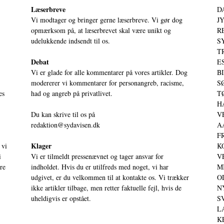
Læserbreve
D
Vi modtager og bringer gerne læserbreve. Vi gør dog
JY
opmærksom på, at læserbrevet skal være unikt og
RE
udelukkende indsendt til os.
S
T
Debat
ES
Vi er glade for alle kommentarer på vores artikler. Dog
BI
modererer vi kommentarer for personangreb, racisme,
SØ
es
had og angreb på privatlivet.
TØ
HA
Du kan skrive til os på
VE
redaktion@sydavisen.dk
AA
FR
Klager
 vi
KO
i
Vi er tilmeldt pressenævnet og tager ansvar for
VE
ere
indholdet. Hvis du er utilfreds med noget, vi har
MI
udgivet, er du velkommen til at kontakte os. Vi trækker
OD
ikke artikler tilbage, men retter faktuelle fejl, hvis de
NY
uheldigvis er opstået.
SV
LA
KE