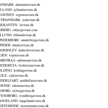
ANMARK: danmarkavisen.dk
LLAND: jyllandsavisen.dk
GIONEN: regionsavisen.dk
YDDANMARK: sydavisen.dk
REKANTEN: 3avisen.dk
BJERG: esbjergavisen.com
LLUND: billundavisen.dk
NDERBORG: sønderborgavisen.dk
NDER: tønderavisen.dk
DERSLEV: haderslevavisen.dk
JEN: vejenavisen.dk
BENRAA: aabenraaavisen.dk
EDERICIA: fredericiaavisen.dk
LDING: koldingavisen.dk
JLE: vejleavisen.dk
DDELFART: middelfartavisen.dk
ENSE: odenseavisen.dk
BORG: nyborgavisen.dk
ENDBORG: svendborgavisen.dk
NGELAND: langelandavisen.dk
RTEMINDE: kertemindeavisen.dk