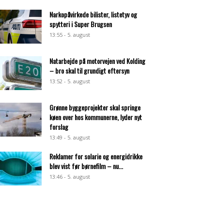
Narkopåvirkede bilister, listetyv og
spytteri i Super Brugsen
13:55 - 5. august
Natarbejde på motorvejen ved Kolding
– bro skal til grundigt eftersyn
13:52 - 5. august
Grønne byggeprojekter skal springe
køen over hos kommunerne, lyder nyt
forslag
13:49 - 5. august
Reklamer for solarie og energidrikke
blev vist før børnefilm – nu...
13:46 - 5. august