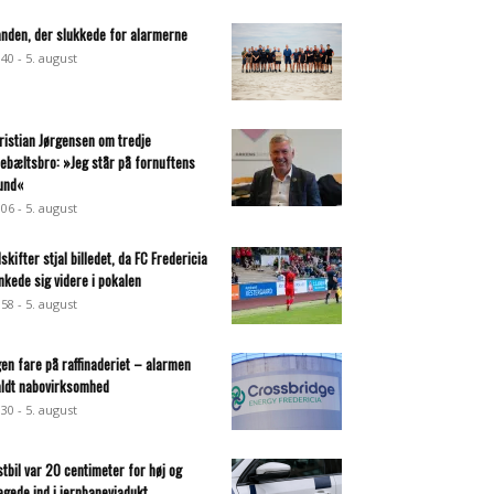
nden, der slukkede for alarmerne
:40 - 5. august
ristian Jørgensen om tredje
llebæltsbro: »Jeg står på fornuftens
und«
:06 - 5. august
dskifter stjal billedet, da FC Fredericia
nkede sig videre i pokalen
:58 - 5. august
gen fare på raffinaderiet – alarmen
aldt nabovirksomhed
:30 - 5. august
stbil var 20 centimeter for høj og
agede ind i jernbaneviadukt