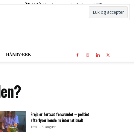
C
17.3
Copenhagen
torsdag 6. august 2026
HÅNDVÆRK
den?
Freja er fortsat forsvundet – politiet
efterlyser hende nu internationalt
16:41 - 5. august