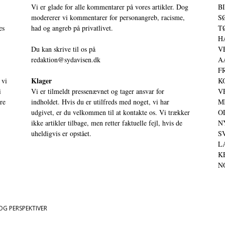
Vi er glade for alle kommentarer på vores artikler. Dog
BI
modererer vi kommentarer for personangreb, racisme,
SØ
es
had og angreb på privatlivet.
TØ
HA
Du kan skrive til os på
VE
redaktion@sydavisen.dk
AA
FR
Klager
 vi
KO
i
Vi er tilmeldt pressenævnet og tager ansvar for
VE
ere
indholdet. Hvis du er utilfreds med noget, vi har
MI
udgivet, er du velkommen til at kontakte os. Vi trækker
OD
ikke artikler tilbage, men retter faktuelle fejl, hvis de
NY
uheldigvis er opstået.
SV
LA
KE
NO
OG PERSPEKTIVER