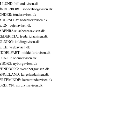
LLUND: billundavisen.dk
NDERBORG: sønderborgavisen.dk
NDER: tønderavisen.dk
DERSLEV: haderslevavisen.dk
JEN: vejenavisen.dk
BENRAA: aabenraaavisen.dk
EDERICIA: fredericiaavisen.dk
LDING: koldingavisen.dk
JLE: vejleavisen.dk
DDELFART: middelfartavisen.dk
ENSE: odenseavisen.dk
BORG: nyborgavisen.dk
ENDBORG: svendborgavisen.dk
NGELAND: langelandavisen.dk
RTEMINDE: kertemindeavisen.dk
RDFYN: nordfynsavisen.dk