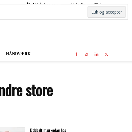
C
15.6
Copenhagen
lørdag 8. august 2026
HÅNDVÆRK
ndre store
Dobbelt mærkedag hos