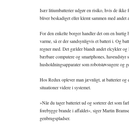
Især litiumbatterier udgør en risiko, hvis de ikke
bliver beskadiget eller klemt sammen med andet af
For den enkelte borger handler det om en hurtig hu
varme, så er der sandsynligvis et batteri i. Og ba
regner med. Det gælder blandt andet elcykler og 
bærbare computere og smartphones, haveudstyr so
husholdningsapparater som robotstøvsugere og g
Hos Redux oplever man jævnligt, at batterier og el
situationer videre i systemet.
»Når du tager batteriet ud og sorterer det som far
forebygge brande i affaldet«, siger Martin Bra
genbrugspladser.