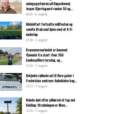
anlægsgartneren på Bøgeskovvej:
Jesper Bjerrisgaard runder 50 og...
08:00 - 8. august
Middelfart fortsatte målfesten og
sendte Brabrand hjem med et 4-0-
nederlag
21:28 - 7. august
Kræmmermarkedet er kommet
flyvende fra start: Over 350
bankospillere torsdag, og...
15:32 - 7. august
Betjente rykkede ud til flere gader i
Fredericias centrum: Anholdelse bag...
13:27 - 7. august
Kvinde død efter påkørsel af tog ved
Kolding: Strækningen er åben...
12:33 - 7. august