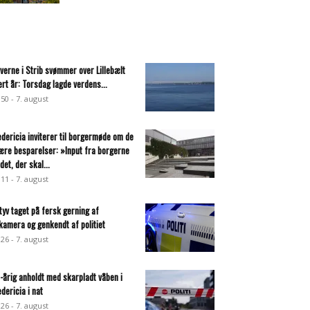
everne i Strib svømmer over Lillebælt
ert år: Torsdag lagde verdens...
:50 - 7. august
edericia inviterer til borgermøde om de
ære besparelser: »Input fra borgerne
det, der skal...
:11 - 7. august
ltyv taget på fersk gerning af
lkamera og genkendt af politiet
:26 - 7. august
-årig anholdt med skarpladt våben i
edericia i nat
:26 - 7. august