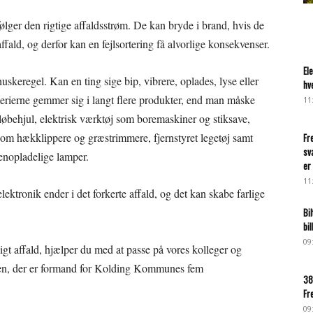
 følger den rigtige affaldsstrøm. De kan bryde i brand, hvis de
fald, og derfor kan en fejlsortering få alvorlige konsekvenser.
El
skeregel. Kan en ting sige bip, vibrere, oplades, lyse eller
hv
tterierne gemmer sig i langt flere produkter, end man måske
11
løbehjul, elektrisk værktøj som boremaskiner og stiksave,
m hækklippere og græstrimmere, fjernstyret legetøj samt
Fr
sv
enopladelige lamper.
er 
11
ektronik ender i det forkerte affald, og det kan skabe farlige
Bi
bi
09
ligt affald, hjælper du med at passe på vores kolleger og
msen, der er formand for Kolding Kommunes fem
38
Fr
09