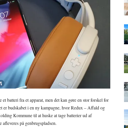
e et batteri fra et apparat, men det kan gøre en stor forskel for
et er budskabet i en ny kampagne, hvor Redux – Affald og
lding Kommune til at huske at tage batterier ud af
de afleveres på genbrugspladsen.