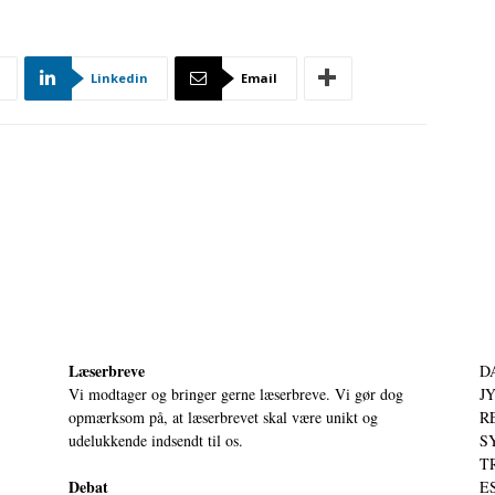
Linkedin
Email
Læserbreve
D
Vi modtager og bringer gerne læserbreve. Vi gør dog
JY
opmærksom på, at læserbrevet skal være unikt og
RE
udelukkende indsendt til os.
S
T
Debat
ES