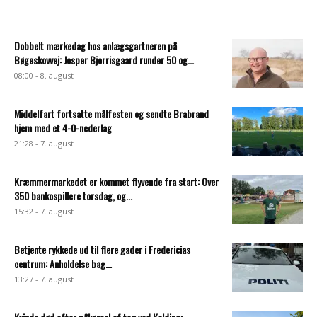
Dobbelt mærkedag hos anlægsgartneren på
Bøgeskovvej: Jesper Bjerrisgaard runder 50 og...
08:00 - 8. august
Middelfart fortsatte målfesten og sendte Brabrand
hjem med et 4-0-nederlag
21:28 - 7. august
Kræmmermarkedet er kommet flyvende fra start: Over
350 bankospillere torsdag, og...
15:32 - 7. august
Betjente rykkede ud til flere gader i Fredericias
centrum: Anholdelse bag...
13:27 - 7. august