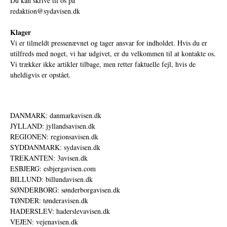
Du kan skrive til os på
redaktion@sydavisen.dk
Klager
Vi er tilmeldt pressenævnet og tager ansvar for indholdet. Hvis du er
utilfreds med noget, vi har udgivet, er du velkommen til at kontakte os.
Vi trækker ikke artikler tilbage, men retter faktuelle fejl, hvis de
uheldigvis er opstået.
DANMARK: danmarkavisen.dk
JYLLAND: jyllandsavisen.dk
REGIONEN: regionsavisen.dk
SYDDANMARK: sydavisen.dk
TREKANTEN: 3avisen.dk
ESBJERG: esbjergavisen.com
BILLUND: billundavisen.dk
SØNDERBORG: sønderborgavisen.dk
TØNDER: tønderavisen.dk
HADERSLEV: haderslevavisen.dk
VEJEN: vejenavisen.dk