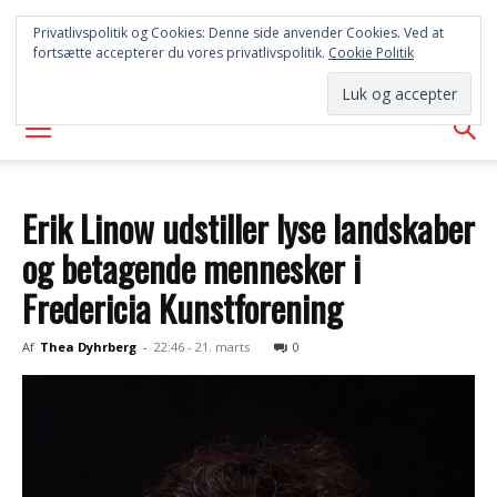
SYD
Privatlivspolitik og Cookies: Denne side anvender Cookies. Ved at
fortsætte accepterer du vores privatlivspolitik.
Cookie Politik
AVISEN
Erik Linow udstiller lyse landskaber
og betagende mennesker i
Fredericia Kunstforening
Af
Thea Dyhrberg
-
22:46 - 21. marts
0