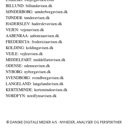
BILLUND: billundavisen.dk
SØNDERBORG: sønderborgavisen.dk
TØNDER: tønderavisen.dk
HADERSLEV: haderslevavisen.dk
VEJEN: vejenavisen.dk
AABENRAA: aabenraaavisen.dk
FREDERICIA: fredericiaavisen.dk
KOLDING: koldingavisen.dk
VEJLE: vejleavisen.dk
MIDDELFART: middelfartavisen.dk
ODENSE: odenseavisen.dk
NYBORG: nyborgavisen.dk
SVENDBORG: svendborgavisen.dk
LANGELAND: langelandavisen.dk
KERTEMINDE: kertemindeavisen.dk
NORDFYN: nordfynsavisen.dk
© DANSKE DIGITALE MEDIER A/S - NYHEDER, ANALYSER OG PERSPEKTIVER