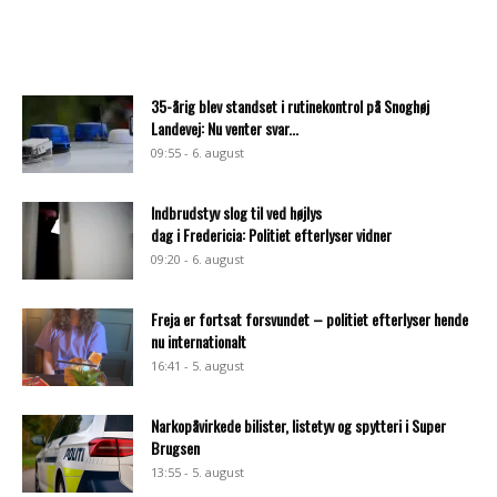
35-årig blev standset i rutinekontrol på Snoghøj
Landevej: Nu venter svar...
09:55 - 6. august
Indbrudstyv slog til ved højlys
dag i Fredericia: Politiet efterlyser vidner
09:20 - 6. august
Freja er fortsat forsvundet – politiet efterlyser hende
nu internationalt
16:41 - 5. august
Narkopåvirkede bilister, listetyv og spytteri i Super
Brugsen
13:55 - 5. august