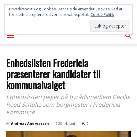
SYD
Privatlivspolitik og Cookies: Denne side anvender Cookies. Ved at
fortsætte accepterer du vores privatlivspolitik.
Cookie Politik
AVISEN
Enhedslisten Fredericia
præsenterer kandidater til
kommunalvalget
Enhedslisten peger på byrådsmedlem Cecilie
Roed Schultz som borgmester i Fredericia
Kommune.
Af
Andreas Andreassen
-
19:28 - 4. juni
0