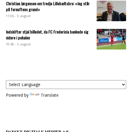
Christian Jørgensen om tredje Lillebæltsbro: »Jeg står
på fornuftens grund«
11:06 - 5. august
Indskifter stjal billedet, da FC Fredericia bankede sig
videre i pokalen
10:58 - 5. august
Powered by
Translate
DANSKE DIGITALE MEDIER A/S