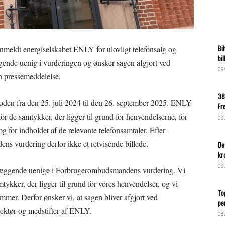
Bi
meldt energiselskabet ENLY for ulovligt telefonsalg og
bi
gende uenig i vurderingen og ønsker sagen afgjort ved
09
n pressemeddelelse.
38
ioden fra den 25. juli 2024 til den 26. september 2025. ENLY
Fr
or de samtykker, der ligger til grund for henvendelserne, for
09
g for indholdet af de relevante telefonsamtaler. Efter
ns vurdering derfor ikke et retvisende billede.
De
kr
09
ndlæggende uenige i Forbrugerombudsmandens vurdering. Vi
ykker, der ligger til grund for vores henvendelser, og vi
To
ammer. Derfor ønsker vi, at sagen bliver afgjort ved
pe
rektør og medstifter af ENLY.
08