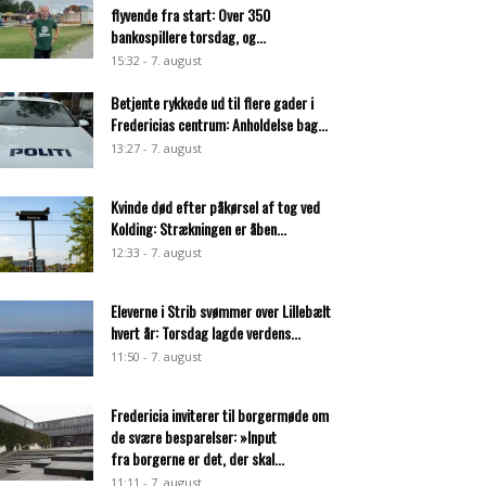
flyvende fra start: Over 350
bankospillere torsdag, og...
15:32 - 7. august
Betjente rykkede ud til flere gader i
Fredericias centrum: Anholdelse bag...
13:27 - 7. august
Kvinde død efter påkørsel af tog ved
Kolding: Strækningen er åben...
12:33 - 7. august
Eleverne i Strib svømmer over Lillebælt
hvert år: Torsdag lagde verdens...
11:50 - 7. august
Fredericia inviterer til borgermøde om
de svære besparelser: »Input
fra borgerne er det, der skal...
11:11 - 7. august