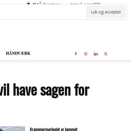
C
18.4
Copenhagen
fredag 7. august 2026
HÅNDVÆRK
vil have sagen for
Kræmmermarkedet er kommet