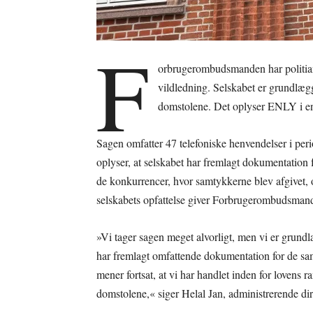
F
orbrugerombudsmanden har politian
vildledning. Selskabet er grundlæg
domstolene. Det oplyser ENLY i e
Sagen omfatter 47 telefoniske henvendelser i per
oplyser, at selskabet har fremlagt dokumentation f
de konkurrencer, hvor samtykkerne blev afgivet, o
selskabets opfattelse giver Forbrugerombudsmande
»Vi tager sagen meget alvorligt, men vi er gru
har fremlagt omfattende dokumentation for de samt
mener fortsat, at vi har handlet inden for lovens r
domstolene,« siger Helal Jan, administrerende di