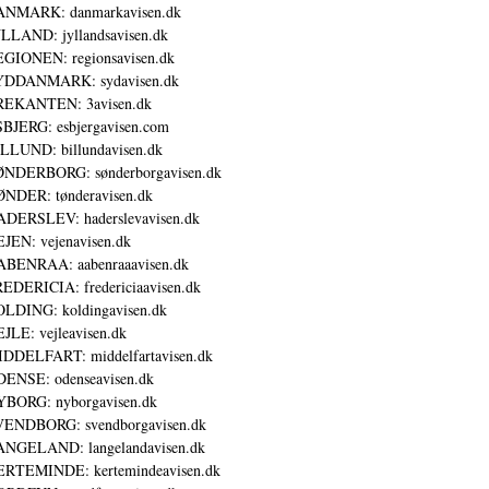
ANMARK: danmarkavisen.dk
LLAND: jyllandsavisen.dk
GIONEN: regionsavisen.dk
YDDANMARK: sydavisen.dk
REKANTEN: 3avisen.dk
BJERG: esbjergavisen.com
LLUND: billundavisen.dk
NDERBORG: sønderborgavisen.dk
NDER: tønderavisen.dk
DERSLEV: haderslevavisen.dk
JEN: vejenavisen.dk
BENRAA: aabenraaavisen.dk
EDERICIA: fredericiaavisen.dk
LDING: koldingavisen.dk
JLE: vejleavisen.dk
DDELFART: middelfartavisen.dk
ENSE: odenseavisen.dk
BORG: nyborgavisen.dk
ENDBORG: svendborgavisen.dk
NGELAND: langelandavisen.dk
RTEMINDE: kertemindeavisen.dk