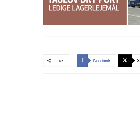
Facebook
X
Del