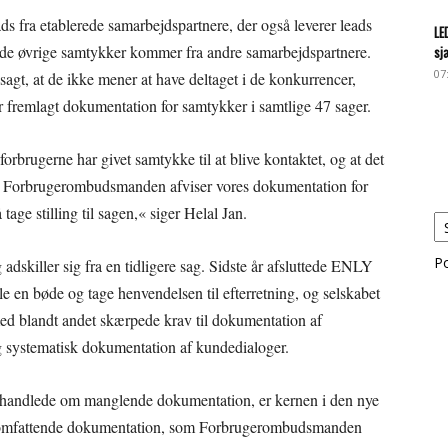
ds fra etablerede samarbejdspartnere, der også leverer leads
LE
ns de øvrige samtykker kommer fra andre samarbejdspartnere.
sj
07
agt, at de ikke mener at have deltaget i de konkurrencer,
r fremlagt dokumentation for samtykker i samtlige 47 sager.
forbrugerne har givet samtykke til at blive kontaktet, og at det
Når Forbrugerombudsmanden afviser vores dokumentation for
age stilling til sagen,« siger Helal Jan.
P
adskiller sig fra en tidligere sag. Sidste år afsluttede ENLY
en bøde og tage henvendelsen til efterretning, og selskabet
d blandt andet skærpede krav til dokumentation af
 og systematisk dokumentation af kundedialoger.
t handlede om manglende dokumentation, er kernen i den nye
lagt omfattende dokumentation, som Forbrugerombudsmanden