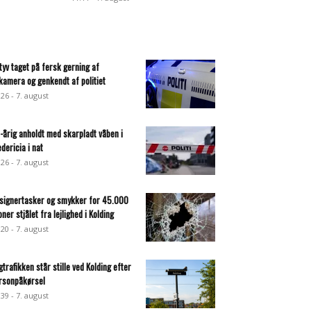
ltyv taget på fersk gerning af
lkamera og genkendt af politiet
:26 - 7. august
-årig anholdt med skarpladt våben i
edericia i nat
:26 - 7. august
signertasker og smykker for 45.000
oner stjålet fra lejlighed i Kolding
:20 - 7. august
gtrafikken står stille ved Kolding efter
rsonpåkørsel
:39 - 7. august