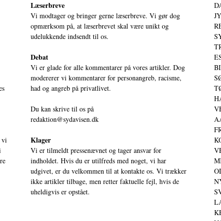
Læserbreve
D
Vi modtager og bringer gerne læserbreve. Vi gør dog
JY
opmærksom på, at læserbrevet skal være unikt og
RE
udelukkende indsendt til os.
S
T
Debat
ES
Vi er glade for alle kommentarer på vores artikler. Dog
BI
modererer vi kommentarer for personangreb, racisme,
SØ
es
had og angreb på privatlivet.
TØ
HA
Du kan skrive til os på
VE
redaktion@sydavisen.dk
AA
FR
Klager
 vi
KO
i
Vi er tilmeldt pressenævnet og tager ansvar for
VE
ere
indholdet. Hvis du er utilfreds med noget, vi har
MI
udgivet, er du velkommen til at kontakte os. Vi trækker
OD
ikke artikler tilbage, men retter faktuelle fejl, hvis de
NY
uheldigvis er opstået.
SV
LA
KE