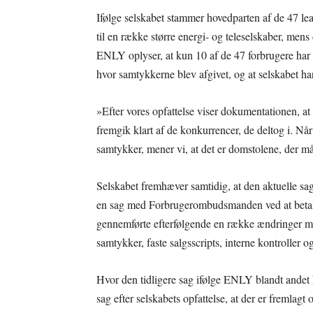
Ifølge selskabet stammer hovedparten af de 47 lea
til en række større energi- og teleselskaber, me
ENLY oplyser, at kun 10 af de 47 forbrugere har s
hvor samtykkerne blev afgivet, og at selskabet ha
»Efter vores opfattelse viser dokumentationen, at 
fremgik klart af de konkurrencer, de deltog i. 
samtykker, mener vi, at det er domstolene, der må t
Selskabet fremhæver samtidig, at den aktuelle sag 
en sag med Forbrugerombudsmanden ved at betale 
gennemførte efterfølgende en række ændringer me
samtykker, faste salgsscripts, interne kontroller
Hvor den tidligere sag ifølge ENLY blandt ande
sag efter selskabets opfattelse, at der er frem