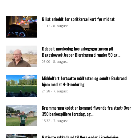
Bilist anholdt for spritkørsel kort før midnat
10:15 - 8. august
Dobbelt mærkedag hos anlægsgartneren på
Bøgeskovvej: Jesper Bjerrisgaard runder 50 og...
08:00 - 8. august
Middelfart fortsatte målfesten og sendte Brabrand
hjem med et 4-0-nederlag
21:28 - 7. august
Kræmmermarkedet er kommet flyvende fra start: Over
350 bankospillere torsdag, og...
15:32 - 7. august
Betjente rykkede ud til flere gader i Fredericias