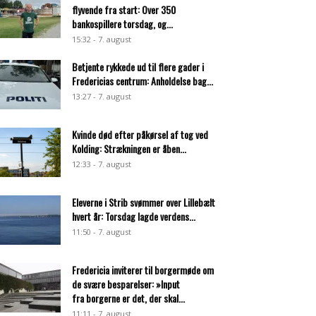
flyvende fra start: Over 350
bankospillere torsdag, og...
15:32 - 7. august
Betjente rykkede ud til flere gader i
Fredericias centrum: Anholdelse bag...
13:27 - 7. august
Kvinde død efter påkørsel af tog ved
Kolding: Strækningen er åben...
12:33 - 7. august
Eleverne i Strib svømmer over Lillebælt
hvert år: Torsdag lagde verdens...
11:50 - 7. august
Fredericia inviterer til borgermøde om
de svære besparelser: »Input
fra borgerne er det, der skal...
11:11 - 7. august