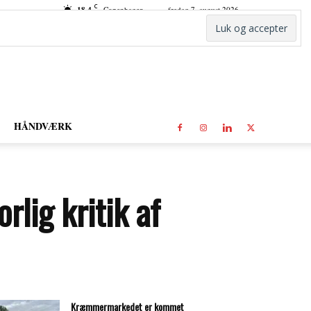
C
18.4
Copenhagen
fredag 7. august 2026
HÅNDVÆRK
rlig kritik af
Kræmmermarkedet er kommet