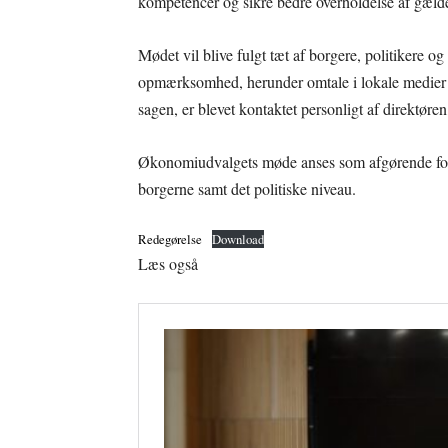
kompetencer og sikre bedre overholdelse af gælde
Mødet vil blive fulgt tæt af borgere, politikere og
opmærksomhed, herunder omtale i lokale medier s
sagen, er blevet kontaktet personligt af direktøre
Økonomiudvalgets møde anses som afgørende for 
borgerne samt det politiske niveau.
Redegørelse
Download
Læs også