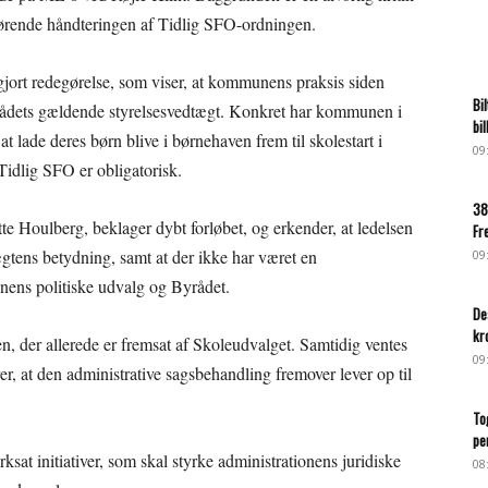
ørende håndteringen af Tidlig SFO-ordningen.
jort redegørelse, som viser, at kommunens praksis siden
Bi
ådets gældende styrelsesvedtægt. Konkret har kommunen i
bi
 at lade deres børn blive i børnehaven frem til skolestart i
09
Tidlig SFO er obligatorisk.
38
e Houlberg, beklager dybt forløbet, og erkender, at ledelsen
Fr
ægtens betydning, samt at der ikke har været en
09
unens politiske udvalg og Byrådet.
De
kr
en, der allerede er fremsat af Skoleudvalget. Samtidig ventes
09
, at den administrative sagsbehandling fremover lever op til
To
pe
ksat initiativer, som skal styrke administrationens juridiske
08