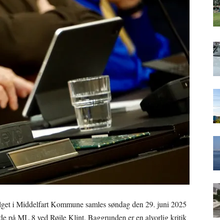
get i Middelfart Kommune samles søndag den 29. juni 2025
møde på ML 8 ved Røjle Klint. Baggrunden er en alvorlig kritik