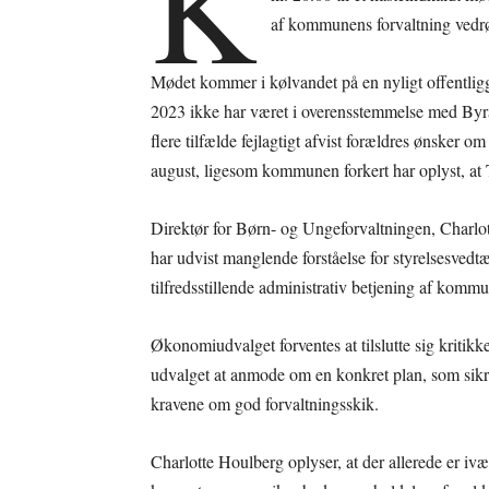
K
af kommunens forvaltning vedr
Mødet kommer i kølvandet på en nyligt offentligg
2023 ikke har været i overensstemmelse med Byr
flere tilfælde fejlagtigt afvist forældres ønsker om
august, ligesom kommunen forkert har oplyst, at 
Direktør for Børn- og Ungeforvaltningen, Charlott
har udvist manglende forståelse for styrelsesvedt
tilfredsstillende administrativ betjening af komm
Økonomiudvalget forventes at tilslutte sig kritikk
udvalget at anmode om en konkret plan, som sikrer
kravene om god forvaltningsskik.
Charlotte Houlberg oplyser, at der allerede er ivær