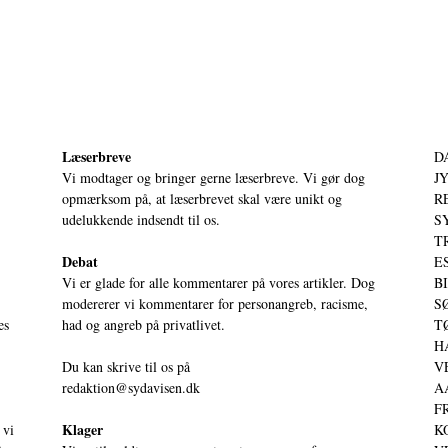
Læserbreve
D
Vi modtager og bringer gerne læserbreve. Vi gør dog
JY
opmærksom på, at læserbrevet skal være unikt og
RE
udelukkende indsendt til os.
S
T
Debat
ES
Vi er glade for alle kommentarer på vores artikler. Dog
BI
modererer vi kommentarer for personangreb, racisme,
SØ
es
had og angreb på privatlivet.
TØ
HA
Du kan skrive til os på
VE
redaktion@sydavisen.dk
AA
FR
Klager
 vi
KO