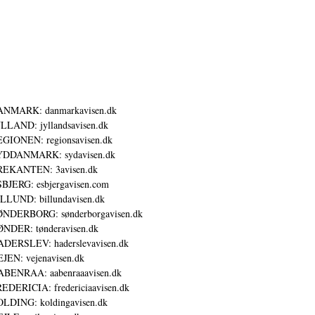
ANMARK: danmarkavisen.dk
LLAND: jyllandsavisen.dk
GIONEN: regionsavisen.dk
YDDANMARK: sydavisen.dk
REKANTEN: 3avisen.dk
BJERG: esbjergavisen.com
LLUND: billundavisen.dk
NDERBORG: sønderborgavisen.dk
NDER: tønderavisen.dk
DERSLEV: haderslevavisen.dk
JEN: vejenavisen.dk
BENRAA: aabenraaavisen.dk
EDERICIA: fredericiaavisen.dk
LDING: koldingavisen.dk