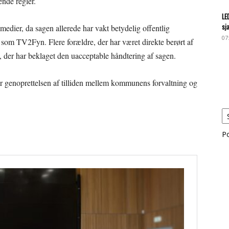
nde regler.
LE
sj
 medier, da sagen allerede har vakt betydelig offentlig
07
om TV2Fyn. Flere forældre, der har været direkte berørt af
n, der har beklaget den uacceptable håndtering af sagen.
genoprettelsen af tilliden mellem kommunens forvaltning og
P