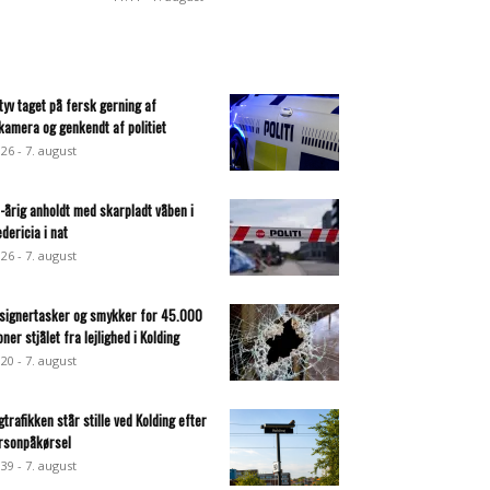
ltyv taget på fersk gerning af
lkamera og genkendt af politiet
:26 - 7. august
-årig anholdt med skarpladt våben i
edericia i nat
:26 - 7. august
signertasker og smykker for 45.000
oner stjålet fra lejlighed i Kolding
:20 - 7. august
gtrafikken står stille ved Kolding efter
rsonpåkørsel
:39 - 7. august