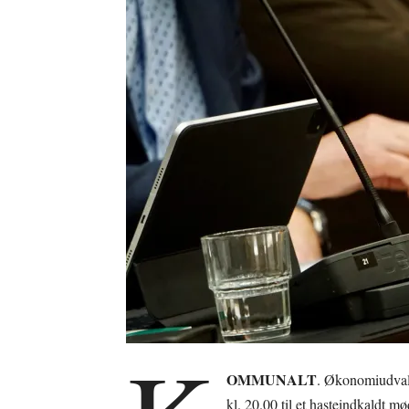
OMMUNALT
. Økonomiudval
kl. 20.00 til et hasteindkaldt 