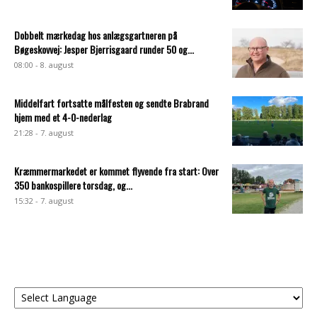
Dobbelt mærkedag hos anlægsgartneren på
Bøgeskovvej: Jesper Bjerrisgaard runder 50 og...
08:00 - 8. august
Middelfart fortsatte målfesten og sendte Brabrand
hjem med et 4-0-nederlag
21:28 - 7. august
Kræmmermarkedet er kommet flyvende fra start: Over
350 bankospillere torsdag, og...
15:32 - 7. august