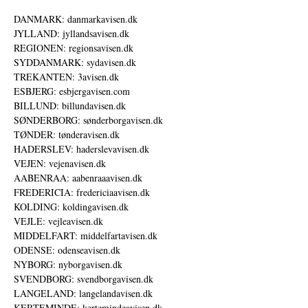
DANMARK: danmarkavisen.dk
JYLLAND: jyllandsavisen.dk
REGIONEN: regionsavisen.dk
SYDDANMARK: sydavisen.dk
TREKANTEN: 3avisen.dk
ESBJERG: esbjergavisen.com
BILLUND: billundavisen.dk
SØNDERBORG: sønderborgavisen.dk
TØNDER: tønderavisen.dk
HADERSLEV: haderslevavisen.dk
VEJEN: vejenavisen.dk
AABENRAA: aabenraaavisen.dk
FREDERICIA: fredericiaavisen.dk
KOLDING: koldingavisen.dk
VEJLE: vejleavisen.dk
MIDDELFART: middelfartavisen.dk
ODENSE: odenseavisen.dk
NYBORG: nyborgavisen.dk
SVENDBORG: svendborgavisen.dk
LANGELAND: langelandavisen.dk
KERTEMINDE: kertemindeavisen.dk