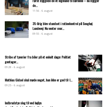
Først byggede de et legeland til børnene – nu bygger
de...
11:56 - 6. august
35-årig blev standset i rutinekontrol på Snoghøj
Landevej: Nu venter svar...
09:55 - 6. august
Stribe af tyverier fra biler på et enkelt døgn: Politiet
gentager...
09:28 - 6. august
Mathias Gidsel skal møde noget, han ikke er god til: I...
09:25 - 6. august
Indbrudstyv slog til ved højlys