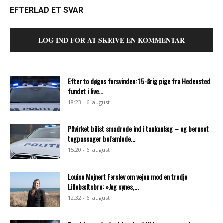
EFTERLAD ET SVAR
LOG IND FOR AT SKRIVE EN KOMMENTAR
Efter to døgns forsvinden: 15-årig pige fra Hedensted
fundet i live...
18:23 - 6. august
Påvirket bilist smadrede ind i tankanlæg – og beruset
togpassager befamlede...
15:20 - 6. august
Louise Mejnert Ferslev om vejen mod en tredje
Lillebæltsbro: »Jeg synes,...
12:32 - 6. august