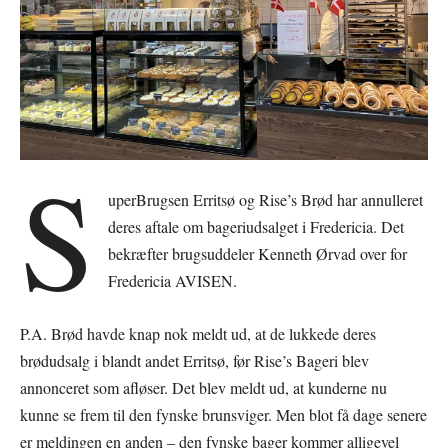
S
uperBrugsen Erritsø og Rise’s Brød har annulleret
deres aftale om bageriudsalget i Fredericia. Det
bekræfter brugsuddeler Kenneth Ørvad over for
Fredericia AVISEN.
P.A. Brød havde knap nok meldt ud, at de lukkede deres
brødudsalg i blandt andet Erritsø, før Rise’s Bageri blev
annonceret som afløser. Det blev meldt ud, at kunderne nu
kunne se frem til den fynske brunsviger. Men blot få dage senere
er meldingen en anden – den fynske bager kommer alligevel