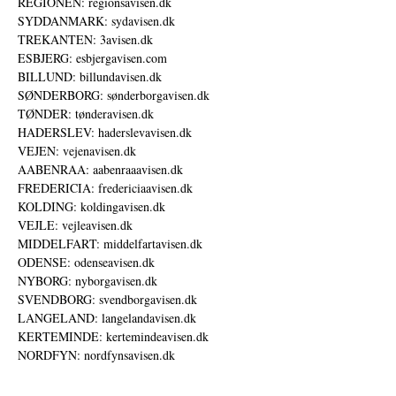
REGIONEN: regionsavisen.dk
SYDDANMARK: sydavisen.dk
TREKANTEN: 3avisen.dk
ESBJERG: esbjergavisen.com
BILLUND: billundavisen.dk
SØNDERBORG: sønderborgavisen.dk
TØNDER: tønderavisen.dk
HADERSLEV: haderslevavisen.dk
VEJEN: vejenavisen.dk
AABENRAA: aabenraaavisen.dk
FREDERICIA: fredericiaavisen.dk
KOLDING: koldingavisen.dk
VEJLE: vejleavisen.dk
MIDDELFART: middelfartavisen.dk
ODENSE: odenseavisen.dk
NYBORG: nyborgavisen.dk
SVENDBORG: svendborgavisen.dk
LANGELAND: langelandavisen.dk
KERTEMINDE: kertemindeavisen.dk
NORDFYN: nordfynsavisen.dk