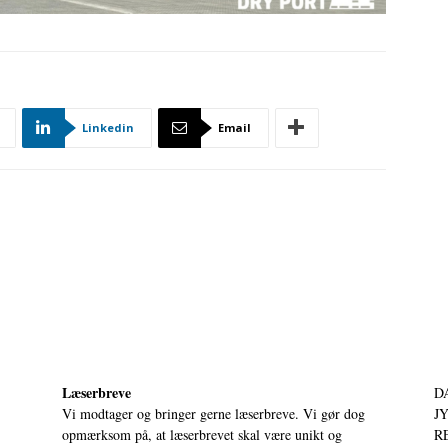
Linkedin
Email
Læserbreve
D
Vi modtager og bringer gerne læserbreve. Vi gør dog
JY
opmærksom på, at læserbrevet skal være unikt og
RE