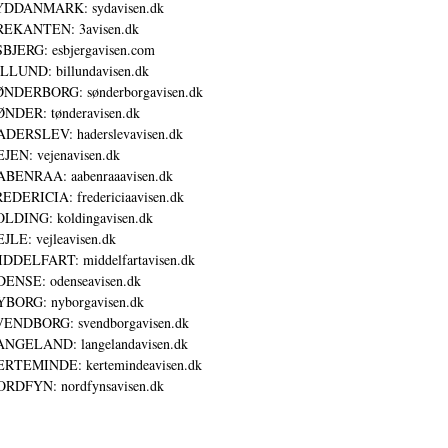
YDDANMARK: sydavisen.dk
REKANTEN: 3avisen.dk
BJERG: esbjergavisen.com
LLUND: billundavisen.dk
NDERBORG: sønderborgavisen.dk
NDER: tønderavisen.dk
DERSLEV: haderslevavisen.dk
JEN: vejenavisen.dk
BENRAA: aabenraaavisen.dk
EDERICIA: fredericiaavisen.dk
LDING: koldingavisen.dk
JLE: vejleavisen.dk
DDELFART: middelfartavisen.dk
ENSE: odenseavisen.dk
BORG: nyborgavisen.dk
ENDBORG: svendborgavisen.dk
NGELAND: langelandavisen.dk
RTEMINDE: kertemindeavisen.dk
RDFYN: nordfynsavisen.dk