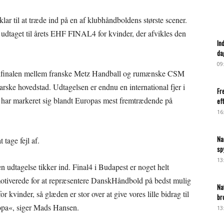
ar til at træde ind på en af klubhåndboldens største scener.
dtaget til årets EHF FINAL4 for kvinder, der afvikles den
In
da
09
emifinalen mellem franske Metz Handball og rumænske CSM
arske hovedstad. Udtagelsen er endnu en international fjer i
Fr
 har markeret sig blandt Europas mest fremtrædende på
ef
16
Na
tage fejl af.
sp
13
en udtagelse tikker ind. Final4 i Budapest er noget helt
g motiverede for at repræsentere DanskHåndbold på bedst mulig
Na
for kvinder, så glæden er stor over at give vores lille bidrag til
br
ropa«, siger Mads Hansen.
13