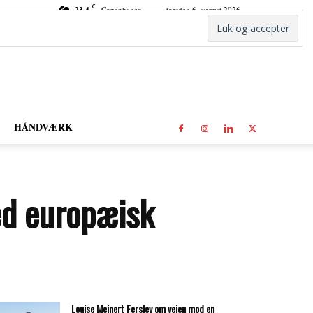
C
23.4
Copenhagen
torsdag 6. august 2026
HÅNDVÆRK
ed europæisk
Louise Mejnert Ferslev om vejen mod en