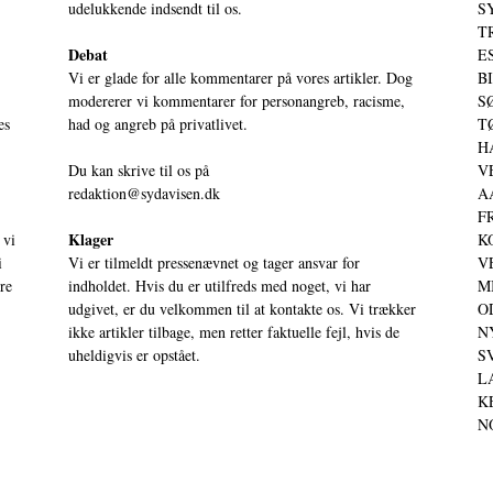
udelukkende indsendt til os.
S
T
Debat
ES
Vi er glade for alle kommentarer på vores artikler. Dog
BI
modererer vi kommentarer for personangreb, racisme,
SØ
es
had og angreb på privatlivet.
TØ
HA
Du kan skrive til os på
VE
redaktion@sydavisen.dk
AA
FR
Klager
 vi
KO
i
Vi er tilmeldt pressenævnet og tager ansvar for
VE
ere
indholdet. Hvis du er utilfreds med noget, vi har
MI
udgivet, er du velkommen til at kontakte os. Vi trækker
OD
ikke artikler tilbage, men retter faktuelle fejl, hvis de
NY
uheldigvis er opstået.
SV
LA
KE
NO