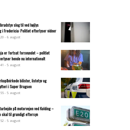
dbrudstyv slog til ved højlys
g i Fredericia: Politiet efterlyser vidner
:20 - 6. august
eja er fortsat forsvundet – politiet
terlyser hende nu internationalt
:41 - 5. august
rkopåvirkede bilister, listetyv og
ytteri i Super Brugsen
:55 - 5. august
tarbejde på motorvejen ved Kolding –
o skal til grundigt eftersyn
:52 - 5. august