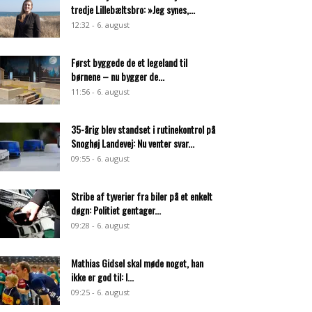
tredje Lillebæltsbro: »Jeg synes,...
12:32 - 6. august
Først byggede de et legeland til
børnene – nu bygger de...
11:56 - 6. august
35-årig blev standset i rutinekontrol på
Snoghøj Landevej: Nu venter svar...
09:55 - 6. august
Stribe af tyverier fra biler på et enkelt
døgn: Politiet gentager...
09:28 - 6. august
Mathias Gidsel skal møde noget, han
ikke er god til: I...
09:25 - 6. august