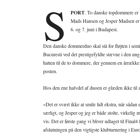
S
PORT
. To danske topdommere er kl
Mads Hansen og Jesper Madsen er u
6. og 7. juni i Budapest.
Den danske dommerduo skal stå for fløjten i s
Bucuresti ved det prestigefyldte stævne i den ung
hatten til de to dommere, der gennem en årrække
posten.
Hos den ene halvdel af duoen er glæden ikke til at 
»Det er svært ikke at smile lidt ekstra, når sådan 
særligt, og Jesper og jeg er både stolte, virkeli
vis. Det er første gang vi bliver udtaget til Final4 
afslutningen på den vigtigste klubturnering i Eu