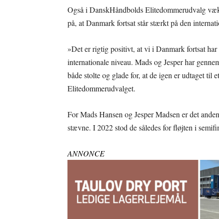
Også i DanskHåndbolds Elitedommerudvalg vække
på, at Danmark fortsat står stærkt på den intern
»Det er rigtig positivt, at vi i Danmark fortsat h
internationale niveau. Mads og Jesper har gennem f
både stolte og glade for, at de igen er udtaget t
Elitedommerudvalget.
For Mads Hansen og Jesper Madsen er det anden g
stævne. I 2022 stod de således for fløjten i se
ANNONCE