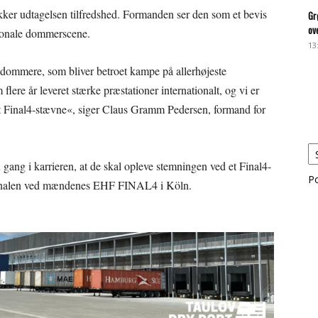
r udtagelsen tilfredshed. Formanden ser den som et bevis
Gr
ov
ationale dommerscene.
13
ar dommere, som bliver betroet kampe på allerhøjeste
lere år leveret stærke præstationer internationalt, og vi er
il et Final4-stævne«, siger Claus Gramm Pedersen, formand for
ang i karrieren, at de skal opleve stemningen ved et Final4-
P
mifinalen ved mændenes EHF FINAL4 i Köln.