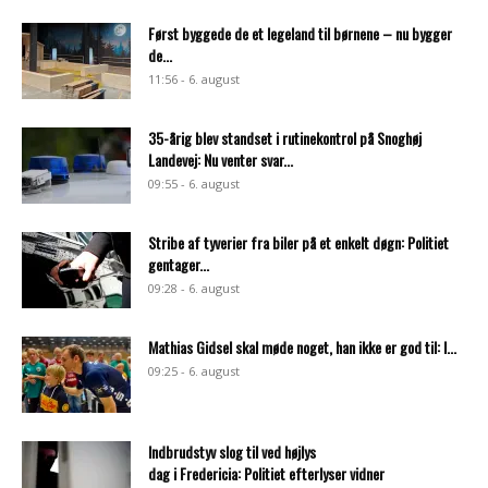
Først byggede de et legeland til børnene – nu bygger
de...
11:56 - 6. august
35-årig blev standset i rutinekontrol på Snoghøj
Landevej: Nu venter svar...
09:55 - 6. august
Stribe af tyverier fra biler på et enkelt døgn: Politiet
gentager...
09:28 - 6. august
Mathias Gidsel skal møde noget, han ikke er god til: I...
09:25 - 6. august
Indbrudstyv slog til ved højlys
dag i Fredericia: Politiet efterlyser vidner