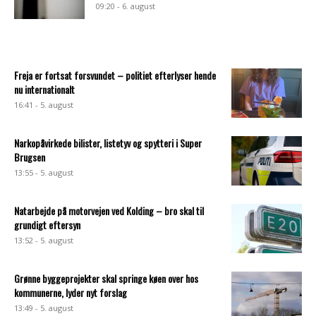
09:20 - 6. august
Freja er fortsat forsvundet – politiet efterlyser hende
nu internationalt
16:41 - 5. august
Narkopåvirkede bilister, listetyv og spytteri i Super
Brugsen
13:55 - 5. august
Natarbejde på motorvejen ved Kolding – bro skal til
grundigt eftersyn
13:52 - 5. august
Grønne byggeprojekter skal springe køen over hos
kommunerne, lyder nyt forslag
13:49 - 5. august