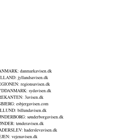
ANMARK: danmarkavisen.dk
LLAND: jyllandsavisen.dk
GIONEN: regionsavisen.dk
YDDANMARK: sydavisen.dk
REKANTEN: 3avisen.dk
BJERG: esbjergavisen.com
LLUND: billundavisen.dk
NDERBORG: sønderborgavisen.dk
NDER: tønderavisen.dk
DERSLEV: haderslevavisen.dk
JEN: vejenavisen.dk