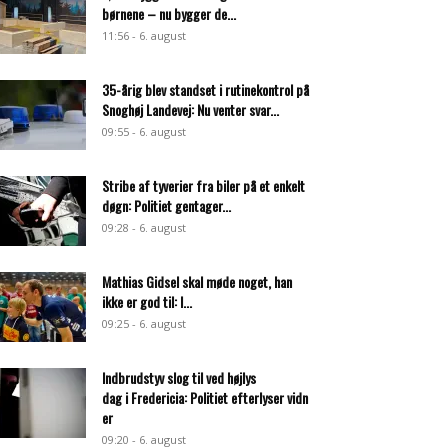
børnene – nu bygger de...
11:56 - 6. august
35-årig blev standset i rutinekontrol på
Snoghøj Landevej: Nu venter svar...
09:55 - 6. august
Stribe af tyverier fra biler på et enkelt
døgn: Politiet gentager...
09:28 - 6. august
Mathias Gidsel skal møde noget, han
ikke er god til: I...
09:25 - 6. august
Indbrudstyv slog til ved højlys
dag i Fredericia: Politiet efterlyser vidn
er
09:20 - 6. august