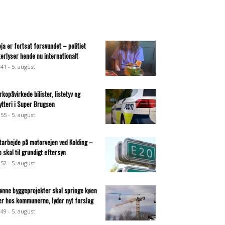
eja er fortsat forsvundet – politiet
terlyser hende nu internationalt
:41 - 5. august
rkopåvirkede bilister, listetyv og
ytteri i Super Brugsen
:55 - 5. august
tarbejde på motorvejen ved Kolding –
o skal til grundigt eftersyn
:52 - 5. august
ønne byggeprojekter skal springe køen
er hos kommunerne, lyder nyt forslag
:49 - 5. august