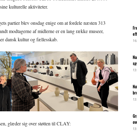
sine kulturelle aktiviteter.
ets partier blev onsdag enige om at fordele næsten 313
Fr
Blandt modtagerne af midlerne er en lang række museer,
ef
mmer dansk kultur og fællesskab.
16
Na
sp
13
Na
br
13
Gr
ov
n, glæder sig over støtten til CLAY:
13