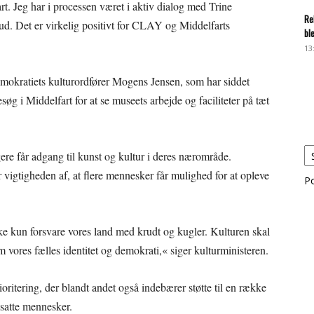
art. Jeg har i processen været i aktiv dialog med Trine
Re
ud. Det er virkelig positivt for CLAY og Middelfarts
bl
13
emokratiets kulturordfører Mogens Jensen, som har siddet
øg i Middelfart for at se museets arbejde og faciliteter på tæt
rgere får adgang til kunst og kultur i deres nærområde.
vigtigheden af, at flere mennesker får mulighed for at opleve
P
 ikke kun forsvare vores land med krudt og kugler. Kulturen skal
 vores fælles identitet og demokrati,« siger kulturministeren.
ioritering, der blandt andet også indebærer støtte til en række
udsatte mennesker.