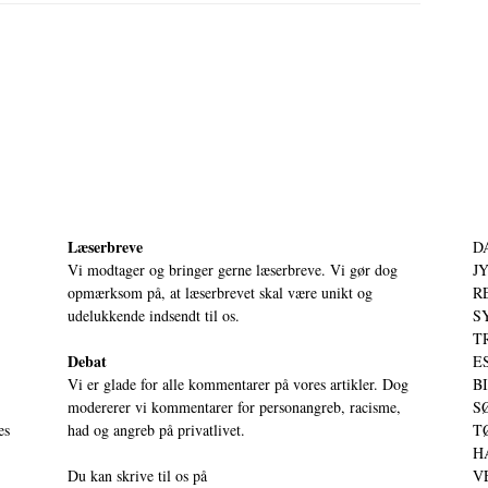
Læserbreve
D
Vi modtager og bringer gerne læserbreve. Vi gør dog
JY
opmærksom på, at læserbrevet skal være unikt og
RE
udelukkende indsendt til os.
S
T
Debat
ES
Vi er glade for alle kommentarer på vores artikler. Dog
BI
modererer vi kommentarer for personangreb, racisme,
SØ
es
had og angreb på privatlivet.
TØ
HA
Du kan skrive til os på
VE