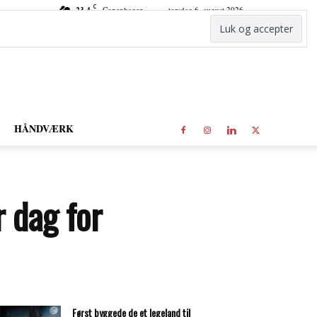
C
23.4
Copenhagen
torsdag 6. august 2026
HÅNDVÆRK
r dag for
Først byggede de et legeland til