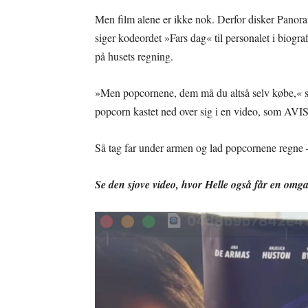
Men film alene er ikke nok. Derfor disker Panora
siger kodeordet »Fars dag« til personalet i biogra
på husets regning.
»Men popcornene, dem må du altså selv købe,« sig
popcorn kastet ned over sig i en video, som AVI
Så tag far under armen og lad popcornene regne –
Se den sjove video, hvor Helle også får en omg