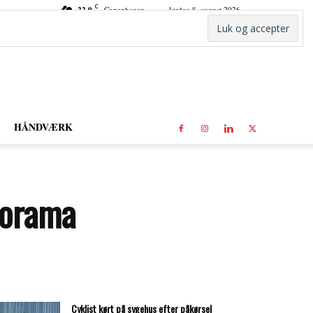
C
22.9
Copenhagen
lørdag 8. august 2026
HÅNDVÆRK
norama
Cyklist kørt på sygehus efter påkørsel