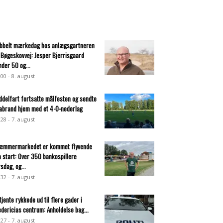
bbelt mærkedag hos anlægsgartneren
 Bøgeskovvej: Jesper Bjerrisgaard
nder 50 og...
:00 - 8. august
ddelfart fortsatte målfesten og sendte
abrand hjem med et 4-0-nederlag
:28 - 7. august
æmmermarkedet er kommet flyvende
a start: Over 350 bankospillere
rsdag, og...
:32 - 7. august
tjente rykkede ud til flere gader i
edericias centrum: Anholdelse bag...
:27 - 7. august