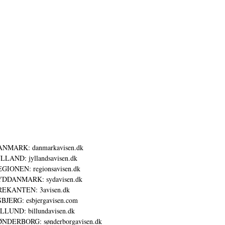
ANMARK: danmarkavisen.dk
LLAND: jyllandsavisen.dk
GIONEN: regionsavisen.dk
YDDANMARK: sydavisen.dk
REKANTEN: 3avisen.dk
BJERG: esbjergavisen.com
LLUND: billundavisen.dk
NDERBORG: sønderborgavisen.dk