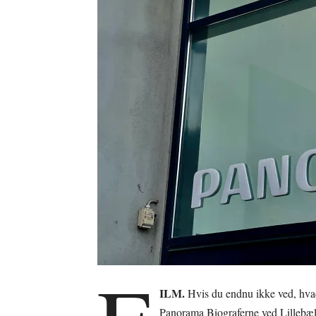
ILM.
Hvis du endnu ikke ved, hvad d
Panorama Biograferne ved Lillebælt