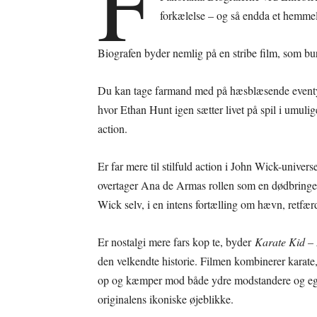
F
forkælelse – og så endda et hemmeli
Biografen byder nemlig på en stribe film, som burde
Du kan tage farmand med på hæsblæsende event
hvor Ethan Hunt igen sætter livet på spil i umuli
action.
Er far mere til stilfuld action i John Wick-univer
overtager Ana de Armas rollen som en dødbring
Wick selv, i en intens fortælling om hævn, retf
Er nostalgi mere fars kop te, byder
Karate Kid –
den velkendte historie. Filmen kombinerer karate,
op og kæmper mod både ydre modstandere og egn
originalens ikoniske øjeblikke.