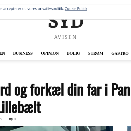
e accepterer du vores privatlivspolitik.
Cookie Politik
SYD
AVISEN
EN
BUSINESS
OPINION
BOLIG
STRØM
GASTRO
rd og forkæl din far i Pa
illebælt
ni
0