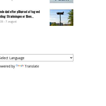
inde død efter påkørsel af tog ved
lding: Strækningen er åben...
:33 - 7. august
owered by
Translate