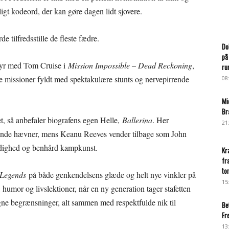
gt kodeord, der kan gøre dagen lidt sjovere.
 tilfredsstille de fleste fædre.
Do
på
yr med Tom Cruise i
Mission Impossible – Dead Reckoning
,
ru
ge missioner fyldt med spektakulære stunts og nervepirrende
08
Mi
Br
set, så anbefaler biografens egen Helle,
Ballerina
. Her
21
ende hævner, mens Keanu Reeves vender tilbage som John
ærdighed og benhård kampkunst.
Kr
fr
to
 Legends
på både genkendelsens glæde og helt nye vinkler på
15
 humor og livslektioner, når en ny generation tager stafetten
e begrænsninger, alt sammen med respektfulde nik til
Be
Fr
13