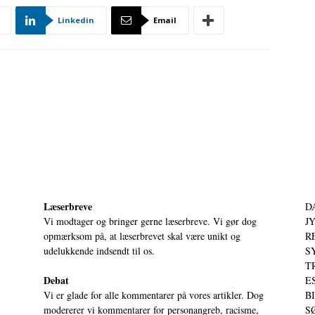
Linkedin
Email
Læserbreve
D
Vi modtager og bringer gerne læserbreve. Vi gør dog
JY
opmærksom på, at læserbrevet skal være unikt og
RE
udelukkende indsendt til os.
S
T
Debat
ES
Vi er glade for alle kommentarer på vores artikler. Dog
BI
modererer vi kommentarer for personangreb, racisme,
SØ