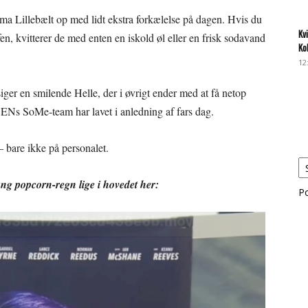
ma Lillebælt op med lidt ekstra forkælelse på dagen. Hvis du
Kv
fen, kvitterer de med enten en iskold øl eller en frisk sodavand
Ko
12
er en smilende Helle, der i øvrigt ender med at få netop
SENs SoMe-team har lavet i anledning af fars dag.
 bare ikke på personalet.
ang popcorn-regn lige i hovedet her:
P