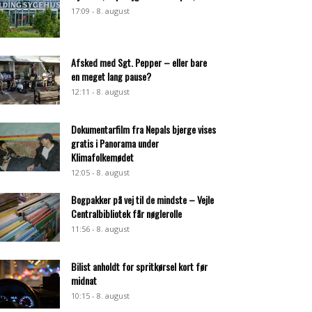
17:09 - 8. august
Afsked med Sgt. Pepper – eller bare
en meget lang pause?
12:11 - 8. august
Dokumentarfilm fra Nepals bjerge vises
gratis i Panorama under
Klimafolkemødet
12:05 - 8. august
Bogpakker på vej til de mindste – Vejle
Centralbibliotek får nøglerolle
11:56 - 8. august
Bilist anholdt for spritkørsel kort før
midnat
10:15 - 8. august