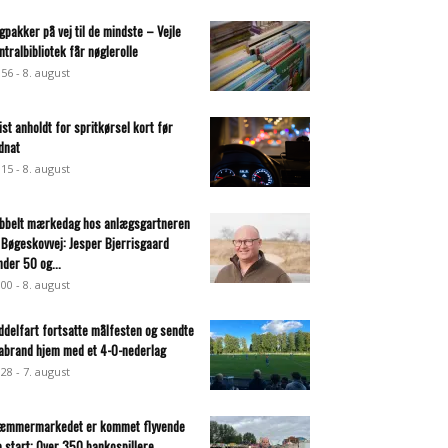
gpakker på vej til de mindste – Vejle
ntralbibliotek får nøglerolle
:56 - 8. august
list anholdt for spritkørsel kort før
dnat
:15 - 8. august
bbelt mærkedag hos anlægsgartneren
 Bøgeskovvej: Jesper Bjerrisgaard
nder 50 og...
:00 - 8. august
ddelfart fortsatte målfesten og sendte
abrand hjem med et 4-0-nederlag
:28 - 7. august
æmmermarkedet er kommet flyvende
a start: Over 350 bankospillere