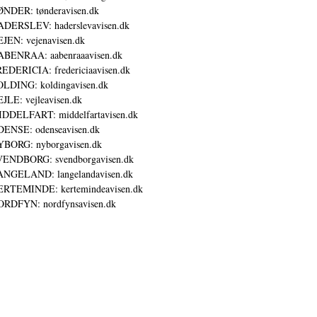
NDER: tønderavisen.dk
DERSLEV: haderslevavisen.dk
JEN: vejenavisen.dk
BENRAA: aabenraaavisen.dk
EDERICIA: fredericiaavisen.dk
LDING: koldingavisen.dk
JLE: vejleavisen.dk
DDELFART: middelfartavisen.dk
ENSE: odenseavisen.dk
BORG: nyborgavisen.dk
ENDBORG: svendborgavisen.dk
NGELAND: langelandavisen.dk
RTEMINDE: kertemindeavisen.dk
RDFYN: nordfynsavisen.dk