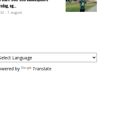
rsdag, og...
:32 - 7. august
owered by
Translate