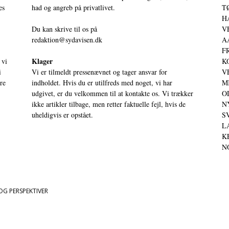
es
had og angreb på privatlivet.
TØ
HA
Du kan skrive til os på
VE
redaktion@sydavisen.dk
AA
FR
Klager
 vi
KO
i
Vi er tilmeldt pressenævnet og tager ansvar for
VE
ere
indholdet. Hvis du er utilfreds med noget, vi har
MI
udgivet, er du velkommen til at kontakte os. Vi trækker
OD
ikke artikler tilbage, men retter faktuelle fejl, hvis de
NY
uheldigvis er opstået.
SV
LA
KE
NO
OG PERSPEKTIVER