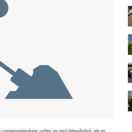
kal i sommermånederne væbne sig med tålmodighed, når en