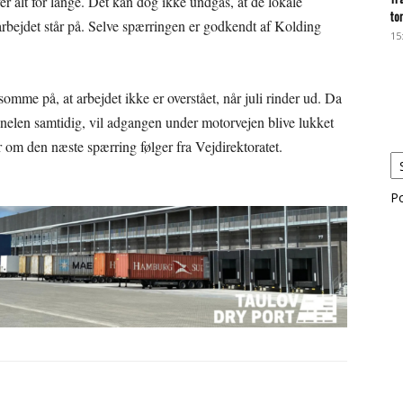
er alt for lange. Det kan dog ikke undgås, at de lokale
to
arbejdet står på. Selve spærringen er godkendt af Kolding
15
mme på, at arbejdet ikke er overstået, når juli rinder ud. Da
unnelen samtidig, vil adgangen under motorvejen blive lukket
 om den næste spærring følger fra Vejdirektoratet.
P