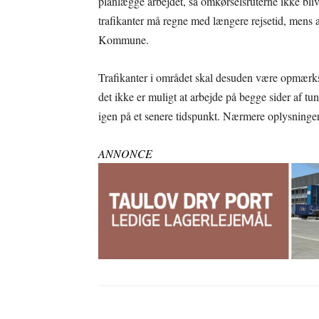
planlægge arbejdet, så omkørselsruterne ikke bliv
trafikanter må regne med længere rejsetid, mens 
Kommune.
Trafikanter i området skal desuden være opmærkso
det ikke er muligt at arbejde på begge sider af t
igen på et senere tidspunkt. Nærmere oplysninger
ANNONCE