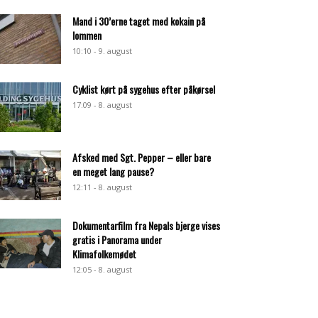
Mand i 30’erne taget med kokain på
lommen
10:10 - 9. august
Cyklist kørt på sygehus efter påkørsel
17:09 - 8. august
Afsked med Sgt. Pepper – eller bare
en meget lang pause?
12:11 - 8. august
Dokumentarfilm fra Nepals bjerge vises
gratis i Panorama under
Klimafolkemødet
12:05 - 8. august