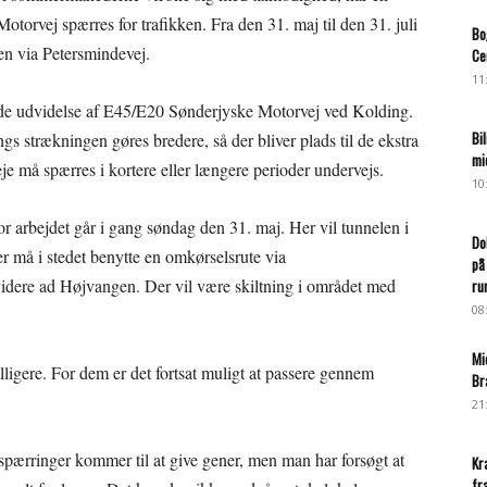
otorvej spærres for trafikken. Fra den 31. maj til den 31. juli
Bo
en via Petersmindevej.
Ce
11
de udvidelse af E45/E20 Sønderjyske Motorvej ved Kolding.
Bi
ngs strækningen gøres bredere, så der bliver plads til de ekstra
mi
je må spærres i kortere eller længere perioder undervejs.
10
or arbejdet går i gang søndag den 31. maj. Her vil tunnelen i
Do
er må i stedet benytte en omkørselsrute via
på
idere ad Højvangen. Der vil være skiltning i området med
ru
08
Mi
billigere. For dem er det fortsat muligt at passere gennem
Br
21
spærringer kommer til at give gener, men man har forsøgt at
Kr
fr