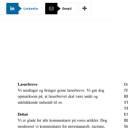
Linkedin
Email
Læserbreve
D
Vi modtager og bringer gerne læserbreve. Vi gør dog
JY
opmærksom på, at læserbrevet skal være unikt og
RE
udelukkende indsendt til os.
S
T
Debat
ES
Vi er glade for alle kommentarer på vores artikler. Dog
BI
modererer vi kommentarer for personangreb, racisme,
SØ