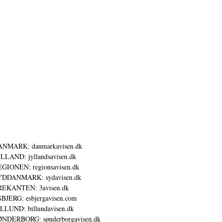
ANMARK: danmarkavisen.dk
LLAND: jyllandsavisen.dk
GIONEN: regionsavisen.dk
YDDANMARK: sydavisen.dk
REKANTEN: 3avisen.dk
BJERG: esbjergavisen.com
LLUND: billundavisen.dk
NDERBORG: sønderborgavisen.dk