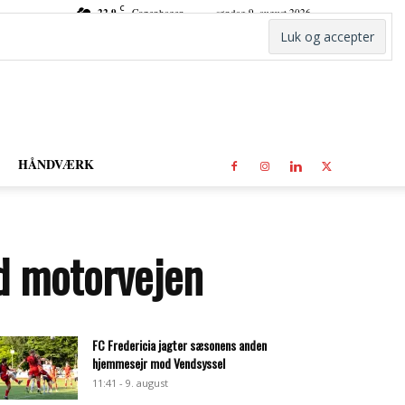
C
22.9
Copenhagen
søndag 9. august 2026
HÅNDVÆRK
ed motorvejen
FC Fredericia jagter sæsonens anden
hjemmesejr mod Vendsyssel
11:41 - 9. august