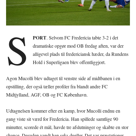
S
PORT
. Selvom FC Fredericia tabte 3-2 i det
dramatiske opgør mod OB fredag aften, var der
alligevel plads til fredericiansk hæder, da Rundens
Hold i Superligaen blev offentliggjort.
Agon Mucolli blev udtaget til venstre side af midtbanen i en
opstilling, der også tæller profiler fra blandt andre FC
Midtjylland, AGF, OB og FC København.
Udtagnelsen kommer efter en kamp, hvor Mucolli endnu en
gang viste sit værd for Fredericia. Han spillede samtlige 90
minutter, scorede ét mål, havde tre afslutninger og skabte en stor
chance. Desuden vandt han seks dueller. Det var præstationer,