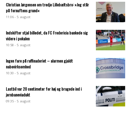
Christian Jørgensen om tredje Lillebæltsbro: »Jeg står
på fornuftens grund«
11:06 - 5. august
Indskifter stjal billedet, da FC Fredericia bankede sig
videre i pokalen
10:58 - 5. august
Ingen fare på raffinaderiet – alarmen gjaldt
nabovirksomhed
10:30 - 5. august
Lastbil var 20 centimeter for høj og bragede ind i
jernbaneviadukt
09:35 - 5. august