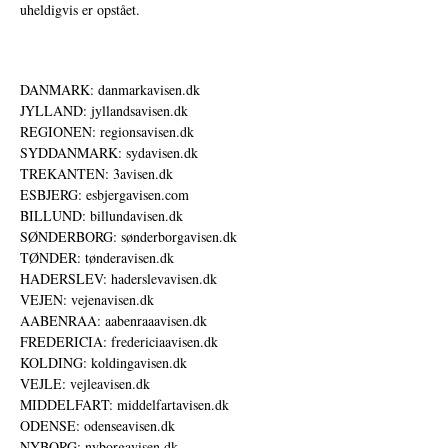
uheldigvis er opstået.
DANMARK: danmarkavisen.dk
JYLLAND: jyllandsavisen.dk
REGIONEN: regionsavisen.dk
SYDDANMARK: sydavisen.dk
TREKANTEN: 3avisen.dk
ESBJERG: esbjergavisen.com
BILLUND: billundavisen.dk
SØNDERBORG: sønderborgavisen.dk
TØNDER: tønderavisen.dk
HADERSLEV: haderslevavisen.dk
VEJEN: vejenavisen.dk
AABENRAA: aabenraaavisen.dk
FREDERICIA: fredericiaavisen.dk
KOLDING: koldingavisen.dk
VEJLE: vejleavisen.dk
MIDDELFART: middelfartavisen.dk
ODENSE: odenseavisen.dk
NYBORG: nyborgavisen.dk