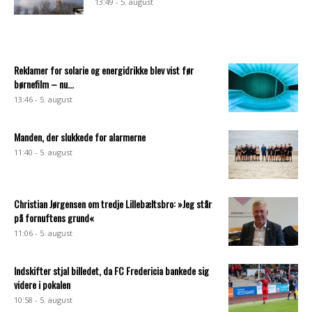
13:49 - 5. august
Reklamer for solarie og energidrikke blev vist før
børnefilm – nu...
13:46 - 5. august
Manden, der slukkede for alarmerne
11:40 - 5. august
Christian Jørgensen om tredje Lillebæltsbro: »Jeg står
på fornuftens grund«
11:06 - 5. august
Indskifter stjal billedet, da FC Fredericia bankede sig
videre i pokalen
10:58 - 5. august