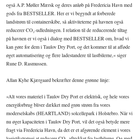
også A.P. Møller Mærsk og deres anløb på Fredericia Havn med
gods fra BESTSELLER. Her er vi begyndt at forberede
landstrøm til containerskibe, så aktiviteterne på havnen også
reducerer CO₂-udledningen. I relation til de reducerende tiltag
på havnen er vi også i dialog med BESTSELLER om, hvad vi
kan gøre for dem i Taulov Dry Port, og det kommer til at afføde
øget automatisering og flere ladestandere til lastbilerne,« siger
Rune D. Rasmussen.
Allan Kyhe Kjærgaard bekræfter denne grønne linje:
»Alt vores materiel i Taulov Dry Port er elektrisk, og hele vores
energiforbrug bliver dækket med grøn strøm fra vores
moderselskabs (HEARTLAND) solcellepark i Holstebro. Når vi
nu øger kapaciteten i Taulov Dry Port, vil det også betyde mere
fragt via Fredericia Havn, da det er et afgørende element i vores
logistikstrategi at reducere CO₂-aftrykket fra lastbilerne. Og med