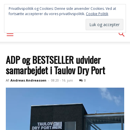
SYD
Privatlivspolitik og Cookies: Denne side anvender Cookies. Ved at
fortsætte accepterer du vores privatlivspolitik.
Cookie Politik
AVISEN
ADP og BESTSELLER udvider
samarbejdet i Taulov Dry Port
Af
Andreas Andreassen
-
08:20 - 16. juni
0