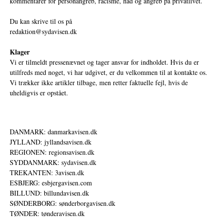
kommentarer for personangreb, racisme, had og angreb på privatlivet.
Du kan skrive til os på
redaktion@sydavisen.dk
Klager
Vi er tilmeldt pressenævnet og tager ansvar for indholdet. Hvis du er
utilfreds med noget, vi har udgivet, er du velkommen til at kontakte os.
Vi trækker ikke artikler tilbage, men retter faktuelle fejl, hvis de
uheldigvis er opstået.
DANMARK: danmarkavisen.dk
JYLLAND: jyllandsavisen.dk
REGIONEN: regionsavisen.dk
SYDDANMARK: sydavisen.dk
TREKANTEN: 3avisen.dk
ESBJERG: esbjergavisen.com
BILLUND: billundavisen.dk
SØNDERBORG: sønderborgavisen.dk
TØNDER: tønderavisen.dk