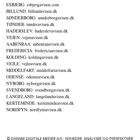
ESBJERG: esbjergavisen.com
BILLUND: billundavisen.dk
SØNDERBORG: sønderborgavisen.dk
TØNDER: tønderavisen.dk
HADERSLEV: haderslevavisen.dk
VEJEN: vejenavisen.dk
AABENRAA: aabenraaavisen.dk
FREDERICIA: fredericiaavisen.dk
KOLDING: koldingavisen.dk
VEJLE: vejleavisen.dk
MIDDELFART: middelfartavisen.dk
ODENSE: odenseavisen.dk
NYBORG: nyborgavisen.dk
SVENDBORG: svendborgavisen.dk
LANGELAND: langelandavisen.dk
KERTEMINDE: kertemindeavisen.dk
NORDFYN: nordfynsavisen.dk
© DANSKE DIGITALE MEDIER A/S - NYHEDER, ANALYSER OG PERSPEKTIVER