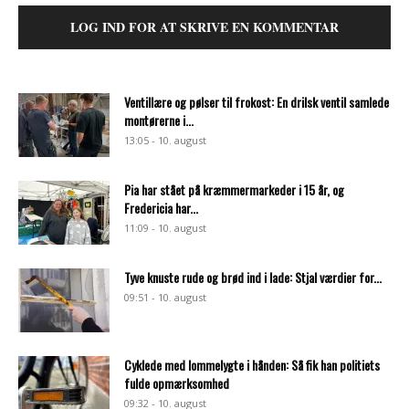
LOG IND FOR AT SKRIVE EN KOMMENTAR
Ventillære og pølser til frokost: En drilsk ventil samlede
montørerne i...
13:05 - 10. august
Pia har stået på kræmmermarkeder i 15 år, og
Fredericia har...
11:09 - 10. august
Tyve knuste rude og brød ind i lade: Stjal værdier for...
09:51 - 10. august
Cyklede med lommelygte i hånden: Så fik han politiets
fulde opmærksomhed
09:32 - 10. august