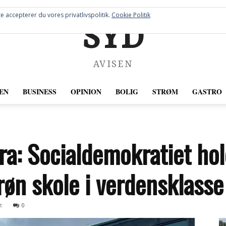
e accepterer du vores privatlivspolitik.
Cookie Politik
SYD
AVISEN
EN
BUSINESS
OPINION
BOLIG
STRØM
GASTRO
ra: Socialdemokratiet hold
røn skole i verdensklasse
t
0