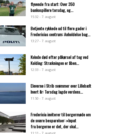
flyvende fra start: Over 350
bankospillere torsdag, og...
15:32 - 7. august
Betjente rykkede ud til flere gader i
Fredericias centrum: Anholdelse bag...
13:27 - 7. august
Kvinde død efter påkørsel af tog ved
Kolding: Strækningen er åben...
12:33 - 7. august
Eleverne i Strib svømmer over Lillebælt
hvert år: Torsdag lagde verdens...
11:50 - 7. august
Fredericia inviterer til borgermøde om
de svære besparelser: »Input
fra borgerne er det, der skal...
11:11 - 7. august