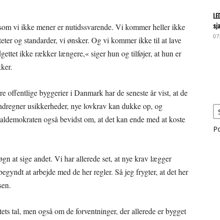
LE
sj
i, som vi ikke mener er nutidssvarende. Vi kommer heller ikke
07
iteter og standarder, vi ønsker. Og vi kommer ikke til at lave
ettet ikke rækker længere,« siger hun og tilføjer, at hun er
ker.
 offentlige byggerier i Danmark har de seneste år vist, at de
 indregner usikkerheder, nye lovkrav kan dukke op, og
ialdemokraten også bevidst om, at det kan ende med at koste
P
gn at sige andet. Vi har allerede set, at nye krav lægger
 begyndt at arbejde med de her regler. Så jeg frygter, at det her
sen.
ts tal, men også om de forventninger, der allerede er bygget