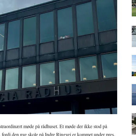
straordinært møde på rådhuset. Et møde der ikke stod på
 fordi den nye skole på Indre Ringvej er kommet under pres.