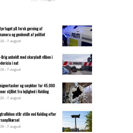
ltyv taget på fersk gerning af
lkamera og genkendt af politiet
:26 - 7. august
-årig anholdt med skarpladt våben i
edericia i nat
:26 - 7. august
signertasker og smykker for 45.000
oner stjålet fra lejlighed i Kolding
:20 - 7. august
gtrafikken står stille ved Kolding efter
rsonpåkørsel
:39 - 7. august