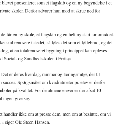
 blevet præsenteret som et flagskib og en ny begyndelse i et
rivate skoler. Derfor advarer hun mod at skrue ned for
 de får en ny skole, et flagskib og en helt ny start for området.
e skal renovere i stedet, så føles det som et løftebrud, og det
 dog, at en totalrenoveret bygning i princippet kan opleves
d Social- og Sundhedsskolen i Erritsø.
. Det er deres hverdag, rammer og læringsmiljø, der til
n succes. Spørgsmålet om kvadratmeter pr. elev er derfor
mboler på kvalitet. For de almene elever er der afsat 10
l ingen give sig.
et handler ikke om at presse dem, men om at beslutte, om vi
e,« siger Ole Steen Hansen.