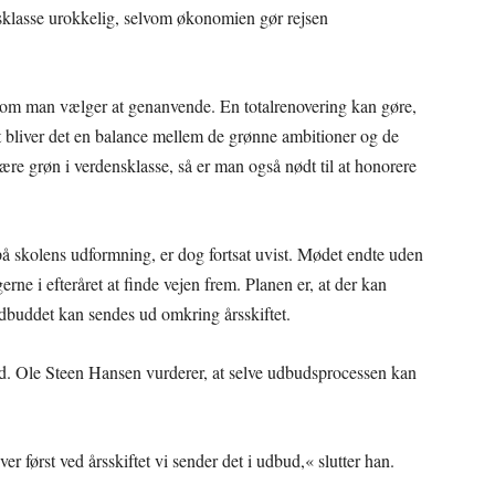
sklasse urokkelig, selvom økonomien gør rejsen
lvom man vælger at genanvende. En totalrenovering kan gøre,
gt bliver det en balance mellem de grønne ambitioner og de
være grøn i verdensklasse, så er man også nødt til at honorere
å skolens udformning, er dog fortsat uvist. Mødet endte uden
erne i efteråret at finde vejen frem. Planen er, at der kan
 udbuddet kan sendes ud omkring årsskiftet.
d. Ole Steen Hansen vurderer, at selve udbudsprocessen kan
er først ved årsskiftet vi sender det i udbud,« slutter han.