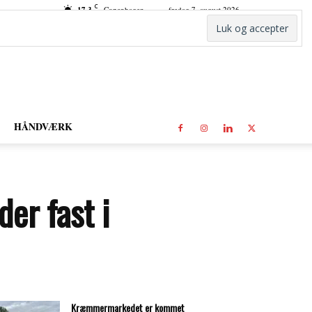
C
17.3
Copenhagen
fredag 7. august 2026
HÅNDVÆRK
er fast i
Kræmmermarkedet er kommet