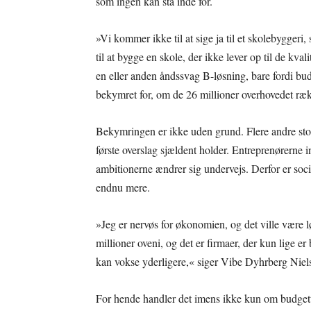
som ingen kan stå inde for.
»Vi kommer ikke til at sige ja til et skolebygger
til at bygge en skole, der ikke lever op til de kval
en eller anden åndssvag B-løsning, bare fordi budg
bekymret for, om de 26 millioner overhovedet ræk
Bekymringen er ikke uden grund. Flere andre store
første overslag sjældent holder. Entreprenørerne
ambitionerne ændrer sig undervejs. Derfor er soc
endnu mere.
»Jeg er nervøs for økonomien, og det ville være lø
millioner oveni, og det er firmaer, der kun lige er
kan vokse yderligere,« siger Vibe Dyhrberg Niel
For hende handler det imens ikke kun om budgette