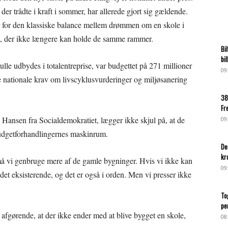
der trådte i kraft i sommer, har allerede gjort sig gældende.
ver for den klassiske balance mellem drømmen om en skole i
t, der ikke længere kan holde de samme rammer.
Bi
bi
ulle udbydes i totalentreprise, var budgettet på 271 millioner
09
e nationale krav om livscyklusvurderinger og miljøsanering
38
Fr
Hansen fra Socialdemokratiet, lægger ikke skjul på, at de
09
budgetforhandlingernes maskinrum.
De
kr
 må vi genbruge mere af de gamle bygninger. Hvis vi ikke kan
09
det eksisterende, og det er også i orden. Men vi presser ikke
To
pe
afgørende, at der ikke ender med at blive bygget en skole,
08