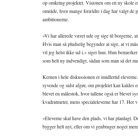
op omkring projektet. Visionen om en ny skole er
område, hvor mange forældre i dag har valgt de p
ambitionerne.
»Vi har allerede været ude og sige til borgerne, at
Hvis man så pludselig begynder at sige, at vi måsk
vil jeg helst ikke ud i,« siger hun. Hun bemærker
som helt ny indvendigt, sådan som man så det me
Kernen i hele diskussionen er imidlertid eleverne
syvende og sidst afgør, om projektet kan kaldes e
blevet en målestok, hvor tallene også er blevet sy
kvadratmeter, mens specialeleverne har 17. Her vi
»Eleverne skal have den plads, vi har planlagt. D
bygger helt nyt, eller om vi genbruger noget mer