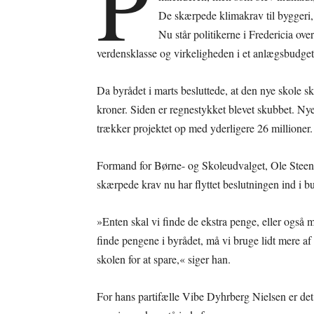
P
De skærpede klimakrav til byggeri, 
Nu står politikerne i Fredericia o
verdensklasse og virkeligheden i et anlægsbudge
Da byrådet i marts besluttede, at den nye skole sk
kroner. Siden er regnestykket blevet skubbet. Ny
trækker projektet op med yderligere 26 millioner.
Formand for Børne- og Skoleudvalget, Ole Steen 
skærpede krav nu har flyttet beslutningen ind i 
»Enten skal vi finde de ekstra penge, eller også
finde pengene i byrådet, må vi bruge lidt mere af 
skolen for at spare,« siger han.
For hans partifælle Vibe Dyhrberg Nielsen er det 