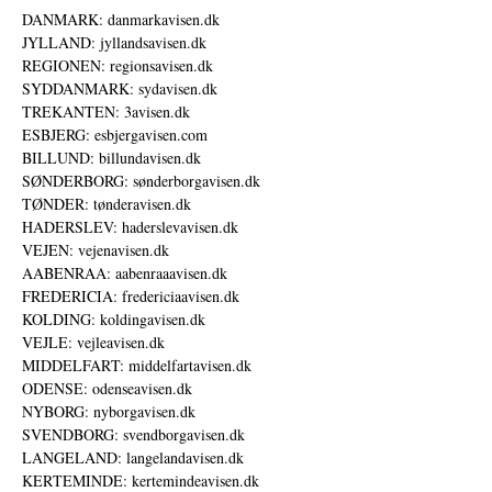
DANMARK: danmarkavisen.dk
JYLLAND: jyllandsavisen.dk
REGIONEN: regionsavisen.dk
SYDDANMARK: sydavisen.dk
TREKANTEN: 3avisen.dk
ESBJERG: esbjergavisen.com
BILLUND: billundavisen.dk
SØNDERBORG: sønderborgavisen.dk
TØNDER: tønderavisen.dk
HADERSLEV: haderslevavisen.dk
VEJEN: vejenavisen.dk
AABENRAA: aabenraaavisen.dk
FREDERICIA: fredericiaavisen.dk
KOLDING: koldingavisen.dk
VEJLE: vejleavisen.dk
MIDDELFART: middelfartavisen.dk
ODENSE: odenseavisen.dk
NYBORG: nyborgavisen.dk
SVENDBORG: svendborgavisen.dk
LANGELAND: langelandavisen.dk
KERTEMINDE: kertemindeavisen.dk