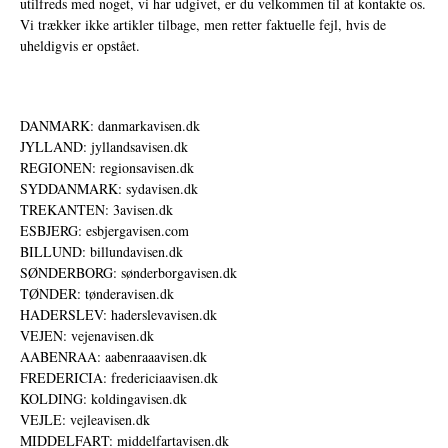
utilfreds med noget, vi har udgivet, er du velkommen til at kontakte os.
Vi trækker ikke artikler tilbage, men retter faktuelle fejl, hvis de
uheldigvis er opstået.
DANMARK: danmarkavisen.dk
JYLLAND: jyllandsavisen.dk
REGIONEN: regionsavisen.dk
SYDDANMARK: sydavisen.dk
TREKANTEN: 3avisen.dk
ESBJERG: esbjergavisen.com
BILLUND: billundavisen.dk
SØNDERBORG: sønderborgavisen.dk
TØNDER: tønderavisen.dk
HADERSLEV: haderslevavisen.dk
VEJEN: vejenavisen.dk
AABENRAA: aabenraaavisen.dk
FREDERICIA: fredericiaavisen.dk
KOLDING: koldingavisen.dk
VEJLE: vejleavisen.dk
MIDDELFART: middelfartavisen.dk