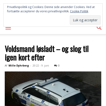
SYD
Privatlivspolitik og Cookies: Denne side anvender Cookies. Ved at
fortsætte accepterer du vores privatlivspolitik.
Cookie Politik
AVISEN
Voldsmand løsladt – og slog til
igen kort efter
Af
Mille Dyhrberg
-
20:22 - 9. juni
0