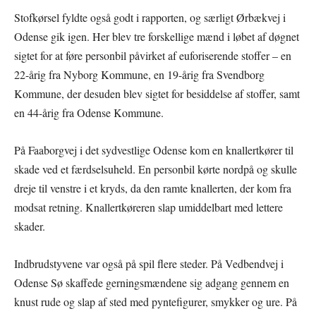
Stofkørsel fyldte også godt i rapporten, og særligt Ørbækvej i
Odense gik igen. Her blev tre forskellige mænd i løbet af døgnet
sigtet for at føre personbil påvirket af euforiserende stoffer – en
22-årig fra Nyborg Kommune, en 19-årig fra Svendborg
Kommune, der desuden blev sigtet for besiddelse af stoffer, samt
en 44-årig fra Odense Kommune.
På Faaborgvej i det sydvestlige Odense kom en knallertkører til
skade ved et færdselsuheld. En personbil kørte nordpå og skulle
dreje til venstre i et kryds, da den ramte knallerten, der kom fra
modsat retning. Knallertkøreren slap umiddelbart med lettere
skader.
Indbrudstyvene var også på spil flere steder. På Vedbendvej i
Odense Sø skaffede gerningsmændene sig adgang gennem en
knust rude og slap af sted med pyntefigurer, smykker og ure. På