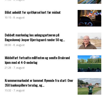
Bilist anholdt for spritkørsel kort før midnat
10:15 - 8. august
Dobbelt mærkedag hos anlægsgartneren på
Bøgeskovvej: Jesper Bjerrisgaard runder 50 og...
08:00 - 8. august
Middelfart fortsatte målfesten og sendte Brabrand
hjem med et 4-0-nederlag
21:28 - 7. august
Kræmmermarkedet er kommet flyvende fra start: Over
350 bankospillere torsdag, og...
15:32 - 7. august