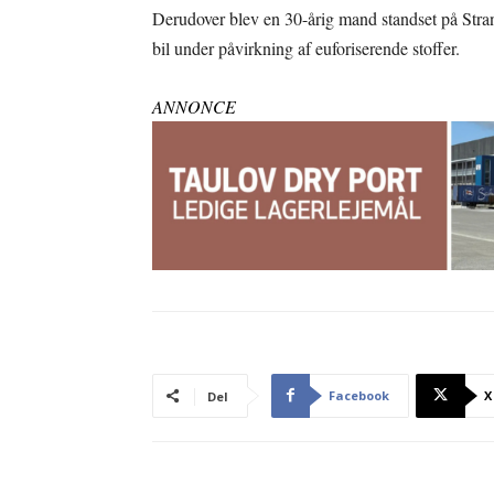
Derudover blev en 30-årig mand standset på Strand
bil under påvirkning af euforiserende stoffer.
ANNONCE
Facebook
X
Del