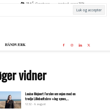
C
23.4
Copenhagen
torsdag 6. august 2026
HÅNDVÆRK
øger vidner
Louise Mejnert Ferslev om vejen mod en
tredje Lillebæltsbro: »Jeg synes,...
12:32 - 6. august