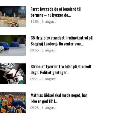
Først byggede de et legeland til
børnene – nu bygger de...
11:56 - 6. august
35-årig blev standset i rutinekontrol på
Snoghøj Landevej: Nu venter svar...
09:55 - 6. august
Stribe af tyverier fra biler på et enkelt
døgn: Politiet gentager...
09:28 - 6. august
Mathias Gidsel skal møde noget, han
ikke er god til: I...
09:25 - 6. august