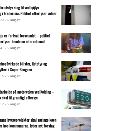
dbrudstyv slog til ved højlys
g i Fredericia: Politiet efterlyser vidner
:20 - 6. august
eja er fortsat forsvundet – politiet
terlyser hende nu internationalt
:41 - 5. august
rkopåvirkede bilister, listetyv og
ytteri i Super Brugsen
:55 - 5. august
tarbejde på motorvejen ved Kolding –
o skal til grundigt eftersyn
:52 - 5. august
ønne byggeprojekter skal springe køen
er hos kommunerne, lyder nyt forslag