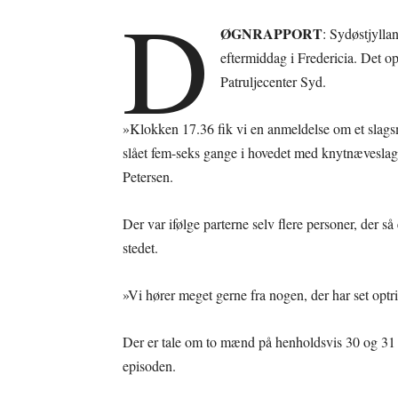
D
ØGNRAPPORT
: Sydøstjylla
eftermiddag i Fredericia. Det o
Patruljecenter Syd.
»Klokken 17.36 fik vi en anmeldelse om et slags
slået fem-seks gange i hovedet med knytnæveslag
Petersen.
Der var ifølge parterne selv flere personer, der 
stedet.
»Vi hører meget gerne fra nogen, der har set optr
Der er tale om to mænd på henholdsvis 30 og 31 år
episoden.