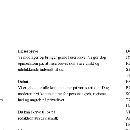
Læserbreve
D
Vi modtager og bringer gerne læserbreve. Vi gør dog
JY
opmærksom på, at læserbrevet skal være unikt og
RE
udelukkende indsendt til os.
S
T
Debat
ES
Vi er glade for alle kommentarer på vores artikler. Dog
BI
modererer vi kommentarer for personangreb, racisme,
SØ
es
had og angreb på privatlivet.
TØ
HA
Du kan skrive til os på
VE
redaktion@sydavisen.dk
AA
FR