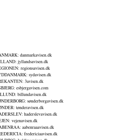
ANMARK: danmarkavisen.dk
LLAND: jyllandsavisen.dk
GIONEN: regionsavisen.dk
YDDANMARK: sydavisen.dk
REKANTEN: 3avisen.dk
BJERG: esbjergavisen.com
LLUND: billundavisen.dk
NDERBORG: sønderborgavisen.dk
NDER: tønderavisen.dk
DERSLEV: haderslevavisen.dk
JEN: vejenavisen.dk
BENRAA: aabenraaavisen.dk
EDERICIA: fredericiaavisen.dk