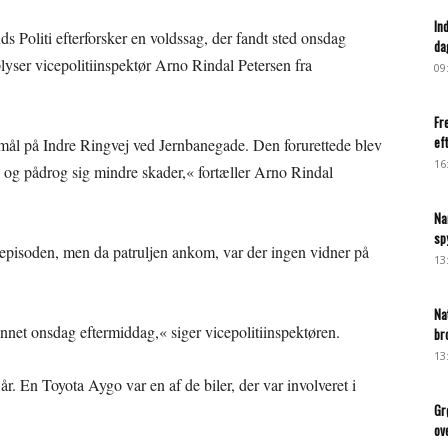
In
nds Politi efterforsker en voldssag, der fandt sted onsdag
da
plyser vicepolitiinspektør Arno Rindal Petersen fra
09
Fr
ef
mål på Indre Ringvej ved Jernbanegade. Den forurettede blev
16
 og pådrog sig mindre skader,« fortæller Arno Rindal
Na
sp
så episoden, men da patruljen ankom, var der ingen vidner på
13
Na
innet onsdag eftermiddag,« siger vicepolitiinspektøren.
br
13
. En Toyota Aygo var en af de biler, der var involveret i
Gr
ov