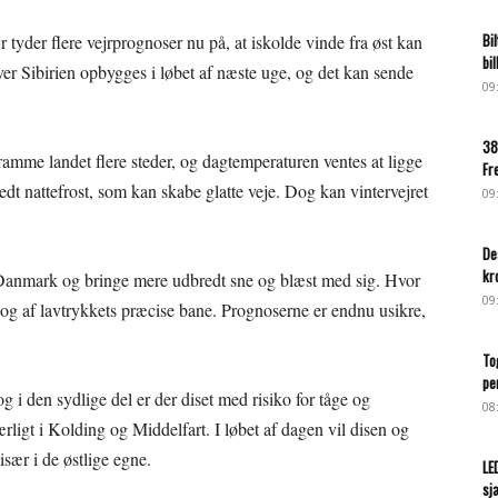
Bi
r tyder flere vejrprognoser nu på, at iskolde vinde fra øst kan
bi
over Sibirien opbygges i løbet af næste uge, og det kan sende
09
38
me landet flere steder, og dagtemperaturen ventes at ligge
Fr
dt nattefrost, som kan skabe glatte veje. Dog kan vintervejret
09
De
kr
 Danmark og bringe mere udbredt sne og blæst med sig. Hvor
09
 dog af lavtrykkets præcise bane. Prognoserne er endnu usikre,
To
pe
g i den sydlige del er der diset med risiko for tåge og
08
ærligt i Kolding og Middelfart. I løbet af dagen vil disen og
især i de østlige egne.
LE
sj