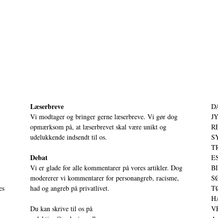
Læserbreve
D
Vi modtager og bringer gerne læserbreve. Vi gør dog
JY
opmærksom på, at læserbrevet skal være unikt og
RE
udelukkende indsendt til os.
S
T
Debat
ES
Vi er glade for alle kommentarer på vores artikler. Dog
BI
modererer vi kommentarer for personangreb, racisme,
SØ
es
had og angreb på privatlivet.
TØ
HA
Du kan skrive til os på
VE