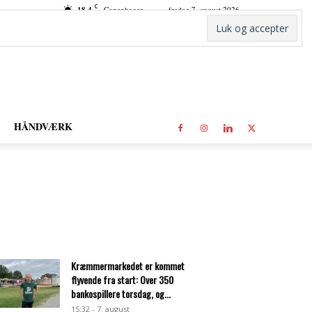
C
18.4
Copenhagen
fredag 7. august 2026
HÅNDVÆRK
Kræmmermarkedet er kommet
flyvende fra start: Over 350
bankospillere torsdag, og...
15:32 - 7. august