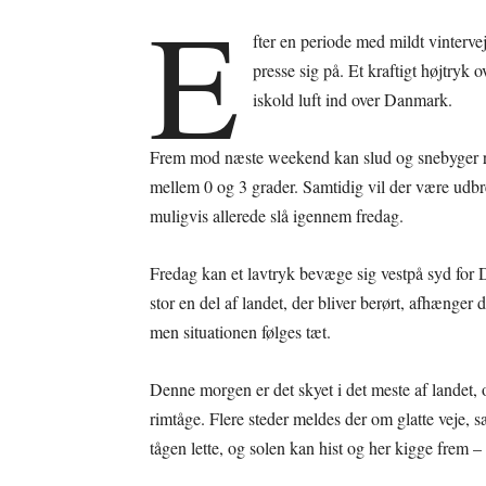
E
fter en periode med mildt vintervej
presse sig på. Et kraftigt højtryk 
iskold luft ind over Danmark.
Frem mod næste weekend kan slud og snebyger ram
mellem 0 og 3 grader. Samtidig vil der være udbre
muligvis allerede slå igennem fredag.
Fredag kan et lavtryk bevæge sig vestpå syd for
stor en del af landet, der bliver berørt, afhænger
men situationen følges tæt.
Denne morgen er det skyet i det meste af landet, o
rimtåge. Flere steder meldes der om glatte veje, s
tågen lette, og solen kan hist og her kigge frem – 