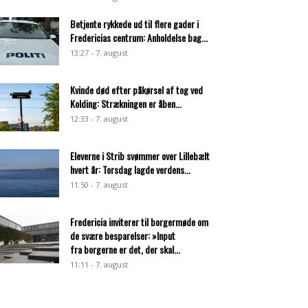
Betjente rykkede ud til flere gader i
Fredericias centrum: Anholdelse bag...
13:27 - 7. august
Kvinde død efter påkørsel af tog ved
Kolding: Strækningen er åben...
12:33 - 7. august
Eleverne i Strib svømmer over Lillebælt
hvert år: Torsdag lagde verdens...
11:50 - 7. august
Fredericia inviterer til borgermøde om
de svære besparelser: »Input
fra borgerne er det, der skal...
11:11 - 7. august