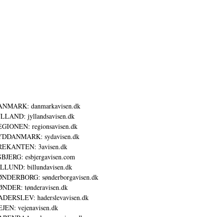
ANMARK: danmarkavisen.dk
LLAND: jyllandsavisen.dk
GIONEN: regionsavisen.dk
YDDANMARK: sydavisen.dk
REKANTEN: 3avisen.dk
BJERG: esbjergavisen.com
LLUND: billundavisen.dk
NDERBORG: sønderborgavisen.dk
NDER: tønderavisen.dk
DERSLEV: haderslevavisen.dk
JEN: vejenavisen.dk