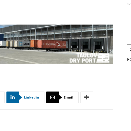
07
P
Linkedin
Email