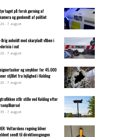
ltyv taget på fersk gerning af
lkamera og genkendt af politiet
:26 - 7. august
-årig anholdt med skarpladt våben i
edericia i nat
:26 - 7. august
signertasker og smykker for 45.000
oner stjålet fra lejlighed i Kolding
:20 - 7. august
gtrafikken står stille ved Kolding efter
rsonpåkørsel
:39 - 7. august
DER: Velfærdens regning bliver
ældent sendt til direktionsgangen