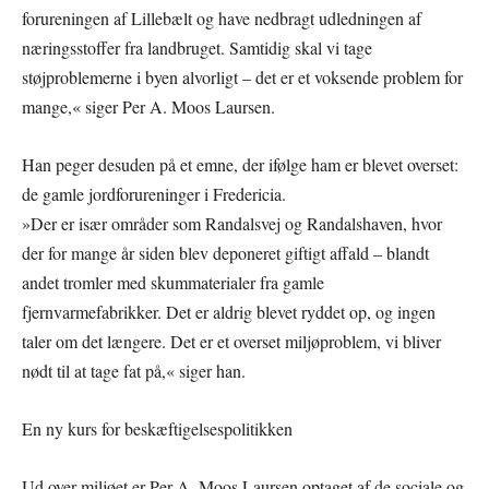
forureningen af Lillebælt og have nedbragt udledningen af
næringsstoffer fra landbruget. Samtidig skal vi tage
støjproblemerne i byen alvorligt – det er et voksende problem for
mange,« siger Per A. Moos Laursen.
Han peger desuden på et emne, der ifølge ham er blevet overset:
de gamle jordforureninger i Fredericia.
»Der er især områder som Randalsvej og Randalshaven, hvor
der for mange år siden blev deponeret giftigt affald – blandt
andet tromler med skummaterialer fra gamle
fjernvarmefabrikker. Det er aldrig blevet ryddet op, og ingen
taler om det længere. Det er et overset miljøproblem, vi bliver
nødt til at tage fat på,« siger han.
En ny kurs for beskæftigelsespolitikken
Ud over miljøet er Per A. Moos Laursen optaget af de sociale og