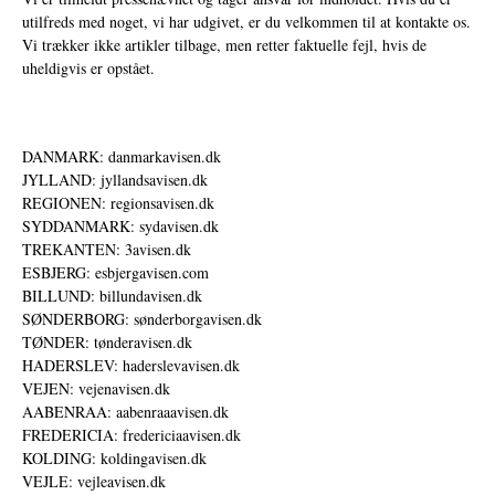
utilfreds med noget, vi har udgivet, er du velkommen til at kontakte os.
Vi trækker ikke artikler tilbage, men retter faktuelle fejl, hvis de
uheldigvis er opstået.
DANMARK: danmarkavisen.dk
JYLLAND: jyllandsavisen.dk
REGIONEN: regionsavisen.dk
SYDDANMARK: sydavisen.dk
TREKANTEN: 3avisen.dk
ESBJERG: esbjergavisen.com
BILLUND: billundavisen.dk
SØNDERBORG: sønderborgavisen.dk
TØNDER: tønderavisen.dk
HADERSLEV: haderslevavisen.dk
VEJEN: vejenavisen.dk
AABENRAA: aabenraaavisen.dk
FREDERICIA: fredericiaavisen.dk
KOLDING: koldingavisen.dk
VEJLE: vejleavisen.dk