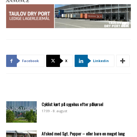
ANNONCE
Facebook
X
Linkedin
Cyklist kørt på sygehus efter påkørsel
17:09 - 8. august
Afsked med Sgt. Pepper – eller bare en meget lang