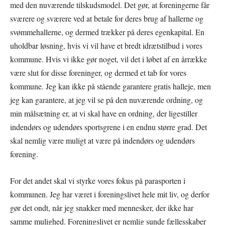
med den nuværende tilskudsmodel. Det gør, at foreningerne får
sværere og sværere ved at betale for deres brug af hallerne og
svømmehallerne, og dermed trækker på deres egenkapital. En
uholdbar løsning, hvis vi vil have et bredt idrætstilbud i vores
kommune. Hvis vi ikke gør noget, vil det i løbet af en årrække
være slut for disse foreninger, og dermed et tab for vores
kommune. Jeg kan ikke på stående garantere gratis halleje, men
jeg kan garantere, at jeg vil se på den nuværende ordning, og
min målsætning er, at vi skal have en ordning, der ligestiller
indendørs og udendørs sportsgrene i en endnu større grad. Det
skal nemlig være muligt at være på indendørs og udendørs
forening.
For det andet skal vi styrke vores fokus på parasporten i
kommunen. Jeg har været i foreningslivet hele mit liv, og derfor
gør det ondt, når jeg snakker med mennesker, der ikke har
samme mulighed. Foreningslivet er nemlig sunde fællesskaber