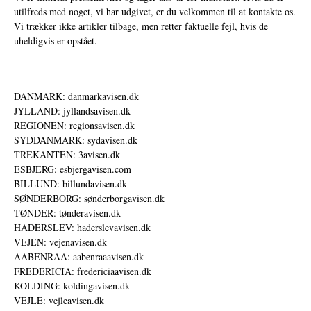
utilfreds med noget, vi har udgivet, er du velkommen til at kontakte os.
Vi trækker ikke artikler tilbage, men retter faktuelle fejl, hvis de
uheldigvis er opstået.
DANMARK: danmarkavisen.dk
JYLLAND: jyllandsavisen.dk
REGIONEN: regionsavisen.dk
SYDDANMARK: sydavisen.dk
TREKANTEN: 3avisen.dk
ESBJERG: esbjergavisen.com
BILLUND: billundavisen.dk
SØNDERBORG: sønderborgavisen.dk
TØNDER: tønderavisen.dk
HADERSLEV: haderslevavisen.dk
VEJEN: vejenavisen.dk
AABENRAA: aabenraaavisen.dk
FREDERICIA: fredericiaavisen.dk
KOLDING: koldingavisen.dk
VEJLE: vejleavisen.dk