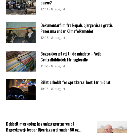
pause?
12:11 - 8. august
Dokumentarfilm fra Nepals bjerge vises gratis i
Panorama under Klimafolkemødet
12:05 - 8. august
Bogpakker på vej til de mindste – Vejle
Centralbibliotek får nøglerolle
11:56 - 8. august
Bilist anholdt for spritkørsel kort før midnat
10:15 - 8. august
Dobbelt mærkedag hos anlægsgartneren på
Bøgeskovvej: Jesper Bjerrisgaard runder 50 og...