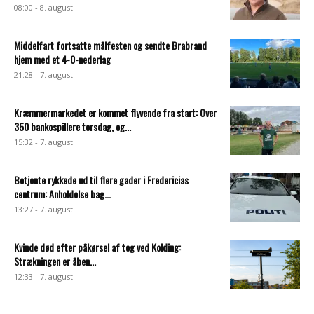
08:00 - 8. august
Middelfart fortsatte målfesten og sendte Brabrand
hjem med et 4-0-nederlag
21:28 - 7. august
Kræmmermarkedet er kommet flyvende fra start: Over
350 bankospillere torsdag, og...
15:32 - 7. august
Betjente rykkede ud til flere gader i Fredericias
centrum: Anholdelse bag...
13:27 - 7. august
Kvinde død efter påkørsel af tog ved Kolding:
Strækningen er åben...
12:33 - 7. august