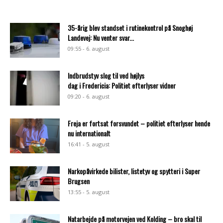
35-årig blev standset i rutinekontrol på Snoghøj
Landevej: Nu venter svar...
09:55 - 6. august
Indbrudstyv slog til ved højlys
dag i Fredericia: Politiet efterlyser vidner
09:20 - 6. august
Freja er fortsat forsvundet – politiet efterlyser hende
nu internationalt
16:41 - 5. august
Narkopåvirkede bilister, listetyv og spytteri i Super
Brugsen
13:55 - 5. august
Natarbejde på motorvejen ved Kolding – bro skal til