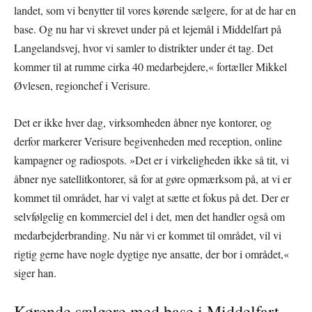
landet, som vi benytter til vores kørende sælgere, for at de har en
base. Og nu har vi skrevet under på et lejemål i Middelfart på
Langelandsvej, hvor vi samler to distrikter under ét tag. Det
kommer til at rumme cirka 40 medarbejdere,« fortæller Mikkel
Øvlesen, regionchef i Verisure.
Det er ikke hver dag, virksomheden åbner nye kontorer, og
derfor markerer Verisure begivenheden med reception, online
kampagner og radiospots. »Det er i virkeligheden ikke så tit, vi
åbner nye satellitkontorer, så for at gøre opmærksom på, at vi er
kommet til området, har vi valgt at sætte et fokus på det. Der er
selvfølgelig en kommerciel del i det, men det handler også om
medarbejderbranding. Nu når vi er kommet til området, vil vi
rigtig gerne have nogle dygtige nye ansatte, der bor i området,«
siger han.
Kørende sælgere med base i Middelfart