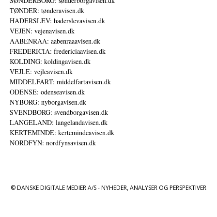
SØNDERBORG: sønderborgavisen.dk
TØNDER: tønderavisen.dk
HADERSLEV: haderslevavisen.dk
VEJEN: vejenavisen.dk
AABENRAA: aabenraaavisen.dk
FREDERICIA: fredericiaavisen.dk
KOLDING: koldingavisen.dk
VEJLE: vejleavisen.dk
MIDDELFART: middelfartavisen.dk
ODENSE: odenseavisen.dk
NYBORG: nyborgavisen.dk
SVENDBORG: svendborgavisen.dk
LANGELAND: langelandavisen.dk
KERTEMINDE: kertemindeavisen.dk
NORDFYN: nordfynsavisen.dk
© DANSKE DIGITALE MEDIER A/S - NYHEDER, ANALYSER OG PERSPEKTIVER