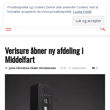
SYD
Privatlivspolitik og Cookies: Denne side anvender Cookies. Ved at
fortsætte accepterer du vores privatlivspolitik.
Cookie Politik
AVISEN
Verisure åbner ny afdeling i
Middelfart
Af
Julie Christine Skøtt Christensen
-
15:47 - 4. september
0