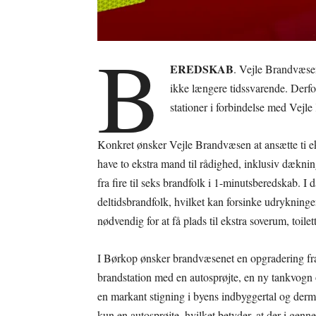
B
EREDSKAB
. Vejle Brandvæse
ikke længere tidssvarende. Derfo
stationer i forbindelse med Ve
Konkret ønsker Vejle Brandvæsen at ansætte ti ek
have to ekstra mand til rådighed, inklusiv dækni
fra fire til seks brandfolk i 1-minutsberedskab. 
deltidsbrandfolk, hvilket kan forsinke udrykning
nødvendig for at få plads til ekstra soverum, toile
I Børkop ønsker brandvæsenet en opgradering fra
brandstation med en autosprøjte, en ny tankvogn 
en markant stigning i byens indbyggertal og der
kun en autosprøjte, hvilket betyder, at der i gen