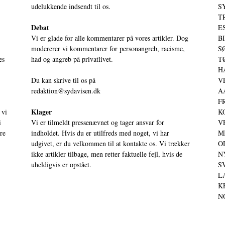
udelukkende indsendt til os.
S
T
Debat
ES
Vi er glade for alle kommentarer på vores artikler. Dog
BI
modererer vi kommentarer for personangreb, racisme,
SØ
es
had og angreb på privatlivet.
TØ
HA
Du kan skrive til os på
VE
redaktion@sydavisen.dk
AA
FR
Klager
 vi
KO
i
Vi er tilmeldt pressenævnet og tager ansvar for
VE
ere
indholdet. Hvis du er utilfreds med noget, vi har
MI
udgivet, er du velkommen til at kontakte os. Vi trækker
OD
ikke artikler tilbage, men retter faktuelle fejl, hvis de
NY
uheldigvis er opstået.
SV
LA
KE
NO