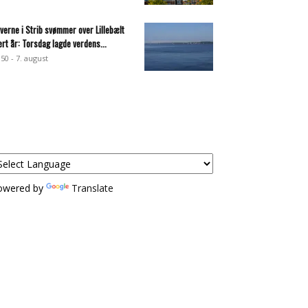
everne i Strib svømmer over Lillebælt
ert år: Torsdag lagde verdens...
:50 - 7. august
owered by
Translate