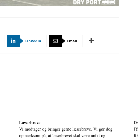
Linkedin
Email
Læserbreve
D
Vi modtager og bringer gerne læserbreve. Vi gør dog
JY
opmærksom på, at læserbrevet skal være unikt og
RE