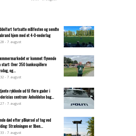
ddelfart fortsatte målfesten og sendte
abrand hjem med et 4-0-nederlag
:28 - 7. august
æmmermarkedet er kommet flyvende
a start: Over 350 bankospillere
rsdag, og...
:32 - 7. august
tjente rykkede ud til flere gader i
edericias centrum: Anholdelse bag...
:27 - 7. august
inde død efter påkørsel af tog ved
lding: Strækningen er åben...
:33 - 7. august