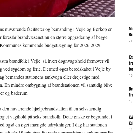
Mi
ns nuværende faciliteter og bemanding i Vejle og Børkop er
Br
r foreslår brandvæsenet nu en større opgradering af begge
21
jle Kommunes kommende budgetlægning for 2026-2029.
Kr
stra brandfolk i Vejle, så hvert døgnvagtshold fremover vil
fr
ng ved sygdom og ferie. Dermed øges beredskabet i Vejle by
to
15
I dag bemandes stationens tankvogn eller drejestige med
en. En mindre ombygning af brandstationen vil samtidig blive
Be
tter og baderum.
Fr
13
 den nuværende hjælpebrandstation til en selvstændig
og et vagthold på seks brandfolk. Dette ønske er begrundet i
Kv
Ko
med også en øget mængde udrykninger. I dag har stationen
12
nemsnit går 18 minutter, før tankvognsassistance ankommer fra