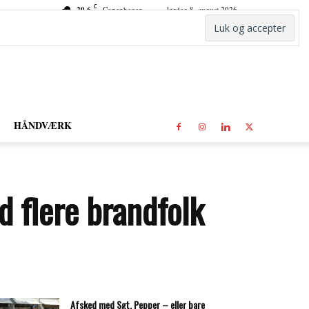
C
20.6
Copenhagen
lørdag 8. august 2026
HÅNDVÆRK
d flere brandfolk
Afsked med Sgt. Pepper – eller bare