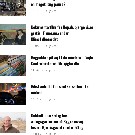
en meget lang pause?
12:11 - 8. august
Dokumentarfilm fra Nepals bjerge vises
gratis i Panorama under
Klimafolkemødet
12:05 - 8. august
Bogpakker på vej til de mindste – Vejle
Centralbibliotek får nøglerolle
11:56 - 8. august
Bilist anholdt for spritkørsel kort før
midnat
10:15 - 8. august
Dobbelt mærkedag hos
anlægsgartneren på Bøgeskovvej:
Jesper Bjerrisgaard runder 50 og...
08:00 - 8. august