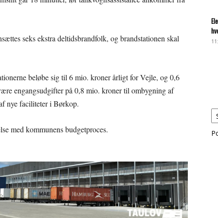
El
hv
sættes seks ekstra deltidsbrandfolk, og brandstationen skal
11
tionerne beløbe sig til 6 mio. kroner årligt for Vejle, og 0,6
 være engangsudgifter på 0,8 mio. kroner til ombygning af
af nye faciliteter i Børkop.
ndelse med kommunens budgetproces.
P