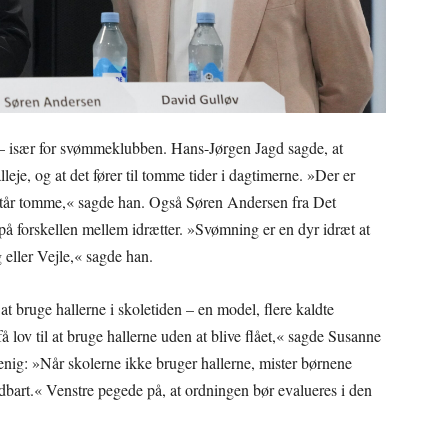
n – især for svømmeklubben. Hans-Jørgen Jagd sagde, at
eje, og at det fører til tomme tider i dagtimerne. »Der er
e står tomme,« sagde han. Også Søren Andersen fra Det
på forskellen mellem idrætter. »Svømning er en dyr idræt at
g eller Vejle,« sagde han.
at bruge hallerne i skoletiden – en model, flere kaldte
å lov til at bruge hallerne uden at blive flået,« sagde Susanne
enig: »Når skolerne ikke bruger hallerne, mister børnene
ldbart.« Venstre pegede på, at ordningen bør evalueres i den