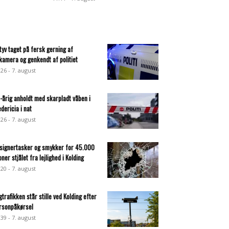
ltyv taget på fersk gerning af
lkamera og genkendt af politiet
:26 - 7. august
-årig anholdt med skarpladt våben i
edericia i nat
:26 - 7. august
signertasker og smykker for 45.000
oner stjålet fra lejlighed i Kolding
:20 - 7. august
gtrafikken står stille ved Kolding efter
rsonpåkørsel
:39 - 7. august