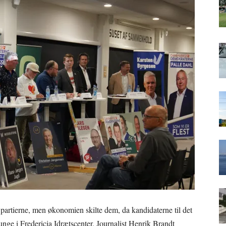
partierne, men økonomien skilte dem, da kandidaterne til det
e i Fredericia Idrætscenter. Journalist Henrik Brandt