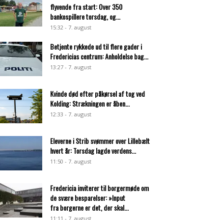
flyvende fra start: Over 350
bankospillere torsdag, og...
15:32 - 7. august
Betjente rykkede ud til flere gader i
Fredericias centrum: Anholdelse bag...
13:27 - 7. august
Kvinde død efter påkørsel af tog ved
Kolding: Strækningen er åben...
12:33 - 7. august
Eleverne i Strib svømmer over Lillebælt
hvert år: Torsdag lagde verdens...
11:50 - 7. august
Fredericia inviterer til borgermøde om
de svære besparelser: »Input
fra borgerne er det, der skal...
11:11 - 7. august