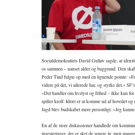
Socialdemokratiets David Gulløv sagde, at idrætt
os sammen – uanset alder og baggrund. Den skabe
Peder Tind fulgte op med en lignende pointe: »Fæll
videre på det, vi allerede har, og styrke det.« SF
»Det handler om livslyst og frihed – ikke kun fo
spiller krolf. Idræt er at komme ud af hovedet 
Jagd blev budskabet mere personligt. »Jeg kunne ik
En af de store diskussioner handlede om kommunens
investeringer, der er sket de senere år, men mang