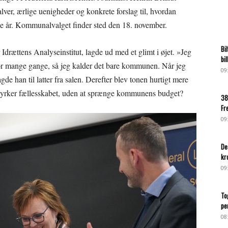
er, ærlige uenigheder og konkrete forslag til, hvordan
e år. Kommunalvalget finder sted den 18. november.
Bi
r Idrættens Analyseinstitut, lagde ud med et glimt i øjet. »Jeg
bi
a for mange gange, så jeg kalder det bare kommunen. Når jeg
09
e han til latter fra salen. Derefter blev tonen hurtigt mere
t styrker fællesskabet, uden at sprænge kommunens budget?
38
Fr
09
De
kr
09
To
pe
08