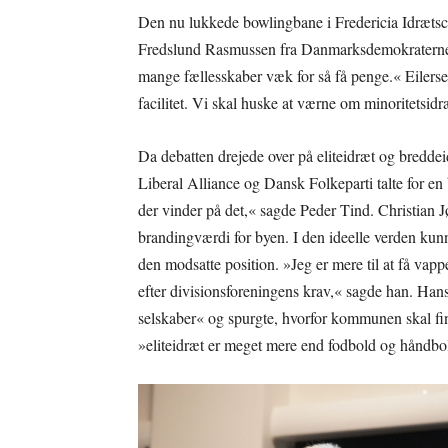
Den nu lukkede bowlingbane i Fredericia Idrætsce
Fredslund Rasmussen fra Danmarksdemokraterne s
mange fællesskaber væk for så få penge.« Eilers
facilitet. Vi skal huske at værne om minoritetsidr
Da debatten drejede over på eliteidræt og breddeid
Liberal Alliance og Dansk Folkeparti talte for en
der vinder på det,« sagde Peder Tind. Christian Jø
brandingværdi for byen. I den ideelle verden kunn
den modsatte position. »Jeg er mere til at få vapp
efter divisionsforeningens krav,« sagde han. Ha
selskaber« og spurgte, hvorfor kommunen skal f
»eliteidræt er meget mere end fodbold og håndbo