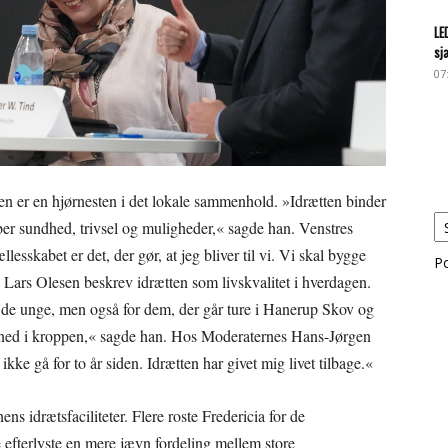
LE
sj
07
en er en hjørnesten i det lokale sammenhold. »Idrætten binder
r sundhed, trivsel og muligheder,« sagde han. Venstres
esskabet er det, der gør, at jeg bliver til vi. Vi skal bygge
P
’s Lars Olesen beskrev idrætten som livskvalitet i hverdagen.
r de unge, men også for dem, der går ture i Hanerup Skov og
og ned i kroppen,« sagde han. Hos Moderaternes Hans-Jørgen
ke gå for to år siden. Idrætten har givet mig livet tilbage.«
 idrætsfaciliteter. Flere roste Fredericia for de
e efterlyste en mere jævn fordeling mellem store