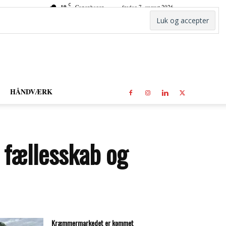
C
19
Copenhagen
fredag 7. august 2026
HÅNDVÆRK
, fællesskab og
Kræmmermarkedet er kommet