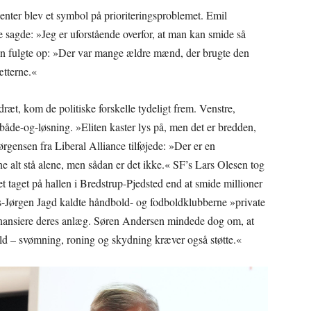
nter blev et symbol på prioriteringsproblemet. Emil
agde: »Jeg er uforstående overfor, at man kan smide så
en fulgte op: »Der var mange ældre mænd, der brugte den
ætterne.«
ræt, kom de politiske forskelle tydeligt frem. Venstre,
 både-og-løsning. »Eliten kaster lys på, men det er bredden,
rgensen fra Liberal Alliance tilføjede: »Der er en
e alt stå alene, men sådan er det ikke.« SF’s Lars Olesen tog
et taget på hallen i Bredstrup-Pjedsted end at smide millioner
ns-Jørgen Jagd kaldte håndbold- og fodboldklubberne »private
inansiere deres anlæg. Søren Andersen mindede dog om, at
ld – svømning, roning og skydning kræver også støtte.«