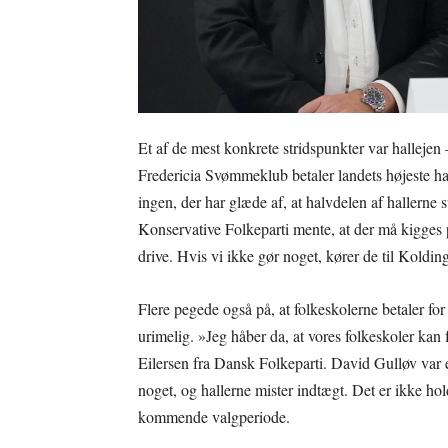
Et af de mest konkrete stridspunkter var halleje
Fredericia Svømmeklub betaler landets højeste hall
ingen, der har glæde af, at halvdelen af hallern
Konservative Folkeparti mente, at der må kigges 
drive. Hvis vi ikke gør noget, kører de til Koldin
Flere pegede også på, at folkeskolerne betaler for 
urimelig. »Jeg håber da, at vores folkeskoler kan f
Eilersen fra Dansk Folkeparti. David Gulløv var 
noget, og hallerne mister indtægt. Det er ikke ho
kommende valgperiode.