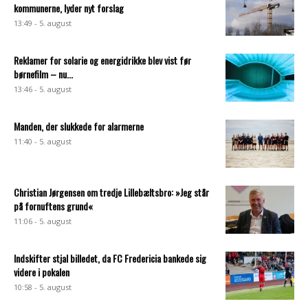
kommunerne, lyder nyt forslag
13:49 - 5. august
Reklamer for solarie og energidrikke blev vist før
børnefilm – nu...
13:46 - 5. august
Manden, der slukkede for alarmerne
11:40 - 5. august
Christian Jørgensen om tredje Lillebæltsbro: »Jeg står
på fornuftens grund«
11:06 - 5. august
Indskifter stjal billedet, da FC Fredericia bankede sig
videre i pokalen
10:58 - 5. august