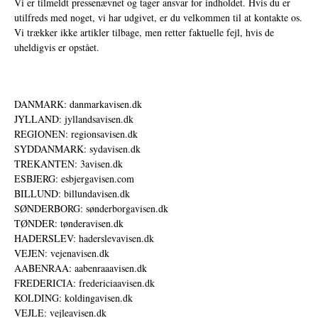
Vi er tilmeldt pressenævnet og tager ansvar for indholdet. Hvis du er
utilfreds med noget, vi har udgivet, er du velkommen til at kontakte os.
Vi trækker ikke artikler tilbage, men retter faktuelle fejl, hvis de
uheldigvis er opstået.
DANMARK: danmarkavisen.dk
JYLLAND: jyllandsavisen.dk
REGIONEN: regionsavisen.dk
SYDDANMARK: sydavisen.dk
TREKANTEN: 3avisen.dk
ESBJERG: esbjergavisen.com
BILLUND: billundavisen.dk
SØNDERBORG: sønderborgavisen.dk
TØNDER: tønderavisen.dk
HADERSLEV: haderslevavisen.dk
VEJEN: vejenavisen.dk
AABENRAA: aabenraaavisen.dk
FREDERICIA: fredericiaavisen.dk
KOLDING: koldingavisen.dk
VEJLE: vejleavisen.dk