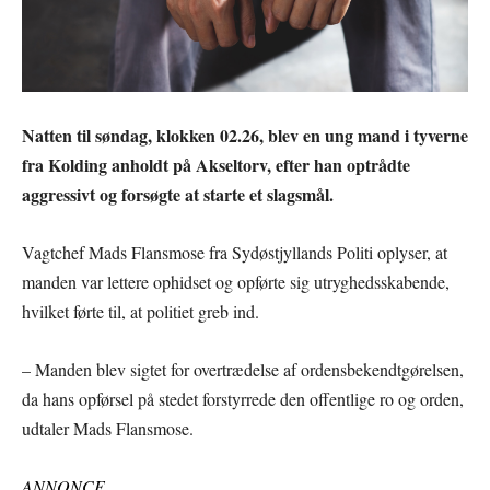
Natten til søndag, klokken 02.26, blev en ung mand i tyverne
fra Kolding anholdt på Akseltorv, efter han optrådte
aggressivt og forsøgte at starte et slagsmål.
Vagtchef Mads Flansmose fra Sydøstjyllands Politi oplyser, at
manden var lettere ophidset og opførte sig utryghedsskabende,
hvilket førte til, at politiet greb ind.
– Manden blev sigtet for overtrædelse af ordensbekendtgørelsen,
da hans opførsel på stedet forstyrrede den offentlige ro og orden,
udtaler Mads Flansmose.
ANNONCE