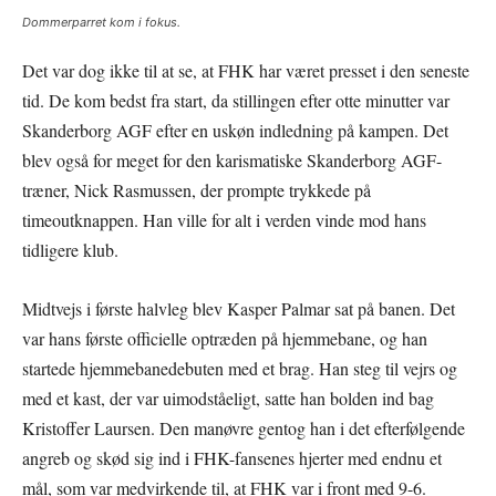
Dommerparret kom i fokus.
Det var dog ikke til at se, at FHK har været presset i den seneste
tid. De kom bedst fra start, da stillingen efter otte minutter var
Skanderborg AGF efter en uskøn indledning på kampen. Det
blev også for meget for den karismatiske Skanderborg AGF-
træner, Nick Rasmussen, der prompte trykkede på
timeoutknappen. Han ville for alt i verden vinde mod hans
tidligere klub.
Midtvejs i første halvleg blev Kasper Palmar sat på banen. Det
var hans første officielle optræden på hjemmebane, og han
startede hjemmebanedebuten med et brag. Han steg til vejrs og
med et kast, der var uimodståeligt, satte han bolden ind bag
Kristoffer Laursen. Den manøvre gentog han i det efterfølgende
angreb og skød sig ind i FHK-fansenes hjerter med endnu et
mål, som var medvirkende til, at FHK var i front med 9-6.