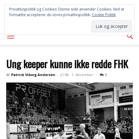
SYD
Privatlivspolitik og Cookies: Denne side anvender Cookies. Ved at
fortsætte accepterer du vores privatlivspolitik.
Cookie Politik
AVISEN
Ung keeper kunne ikke redde FHK
Af
Patrick Viborg Andersen
-
21:08 - 1. december
0