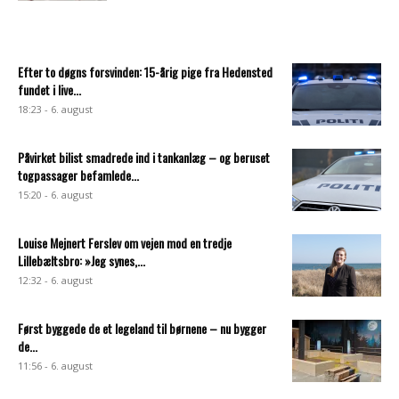
Efter to døgns forsvinden: 15-årig pige fra Hedensted
fundet i live...
18:23 - 6. august
Påvirket bilist smadrede ind i tankanlæg – og beruset
togpassager befamlede...
15:20 - 6. august
Louise Mejnert Ferslev om vejen mod en tredje
Lillebæltsbro: »Jeg synes,...
12:32 - 6. august
Først byggede de et legeland til børnene – nu bygger
de...
11:56 - 6. august