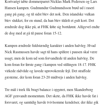
Kortvarigt tabte dommerparret Nicklas Mark Pedersen og Lars
Hansen kampen. Gudmundur Gudmundsson brød ud i raseri
gang på gang, og til sidst blev det nok. Den islandske vulkan
blev slukket, for en stund, da han blev tildelt et gult kort. Det
ændrede dog ikke på, at FHK følte sig bortdømt. Alligevel endte
de dog med at gå til pause foran 15-12.
Kampen ændrede fuldstændig karakter i anden halvleg. Hvad
Nick Rasmussen havde sagt til hans spillere i pausen skal være
usagt, men de kom ud som forvandlede til anden halvleg. De
kom foran for første gang i kampen ved stillingen 18-17. FHK
virkede rådvilde og lavede uprovokerede fejl. Det straffede
gæsterne, der kom foran 23-20 midtvejs i anden halvleg.
Tre mål i træk fik bragt balance i opgøret, men Skanderborg
AGF genvandt momentum. Det skete, da FHK ikke havde fat i
forsvaret, og samtidig havde tvivlsomme kendelser, der ikke gik