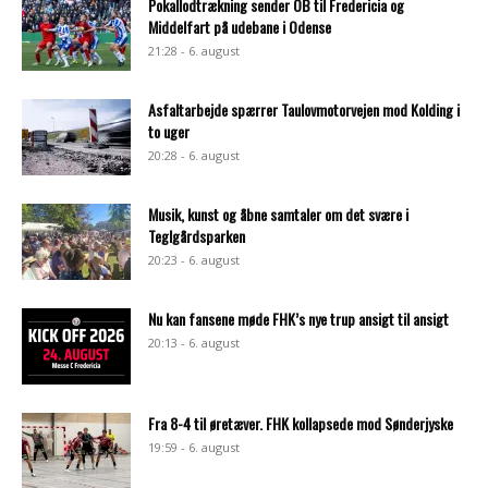
Pokallodtrækning sender OB til Fredericia og
Middelfart på udebane i Odense
21:28 - 6. august
Asfaltarbejde spærrer Taulovmotorvejen mod Kolding i
to uger
20:28 - 6. august
Musik, kunst og åbne samtaler om det svære i
Teglgårdsparken
20:23 - 6. august
Nu kan fansene møde FHK’s nye trup ansigt til ansigt
20:13 - 6. august
Fra 8-4 til øretæver. FHK kollapsede mod Sønderjyske
19:59 - 6. august