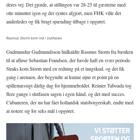
deres vej. Det gjorde, at stillingen var 28-25 til gæsterne med
otte minutter igen og det syntes afgjort, men FHK ville det
anderledes og fik bragt spænding tilbage i opgøret.
Rasmus Storm kom ind i slutfasen.
Gudmundur Gudmundsson hidkaldte Rasmus Storm fra bænken
til at afløse Sebastian Frandsen, der havde haft en svær periode.
Straks kom Storm med en redning på et langskud, og det fik
gang i arenaen, der begyndte at kunne øjne et point på en
spillemæssigt dårlig dag for hjemmeholdet. Reinier Taboada tog
flere gange i slutfasen sagen i egen hånd, og det med succes.
Cubaneren, der nu har fået hollandsk statsborgerskab, endte med
at notere sig for seks mål i opgøret.