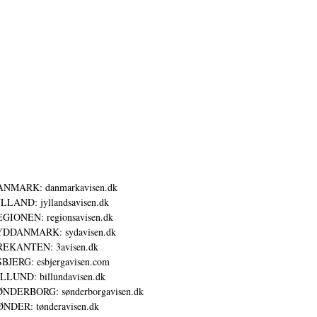
ANMARK: danmarkavisen.dk
LLAND: jyllandsavisen.dk
GIONEN: regionsavisen.dk
YDDANMARK: sydavisen.dk
REKANTEN: 3avisen.dk
BJERG: esbjergavisen.com
LLUND: billundavisen.dk
NDERBORG: sønderborgavisen.dk
NDER: tønderavisen.dk