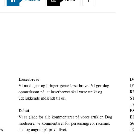
Læserbreve
D
Vi modtager og bringer gerne læserbreve. Vi gør dog
JY
opmærksom på, at læserbrevet skal være unikt og
RE
udelukkende indsendt til os.
S
T
Debat
ES
Vi er glade for alle kommentarer på vores artikler. Dog
BI
modererer vi kommentarer for personangreb, racisme,
SØ
es
had og angreb på privatlivet.
TØ