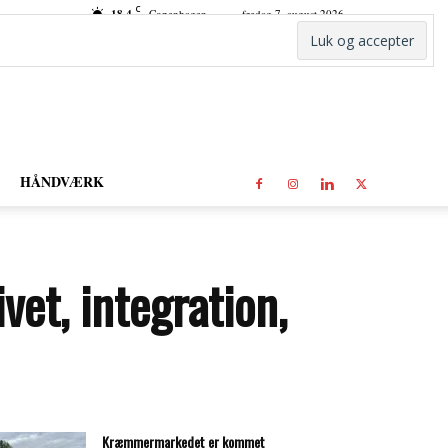
C
18.4
Copenhagen
fredag 7. august 2026
HÅNDVÆRK
ivet, integration,
Kræmmermarkedet er kommet