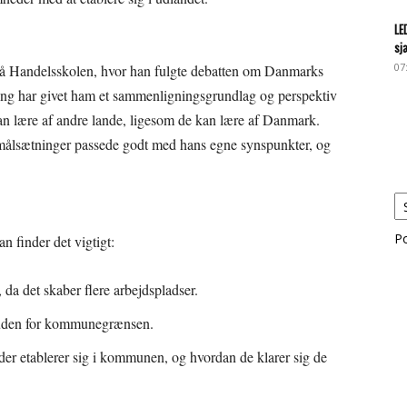
LE
sj
07
tid på Handelsskolen, hvor han fulgte debatten om Danmarks
ing har givet ham et sammenligningsgrundlag og perspektiv
an lære af andre lande, ligesom de kan lære af Danmark.
 målsætninger passede godt med hans egne synspunkter, og
P
n finder det vigtigt:
, da det skaber flere arbejdspladser.
 uden for kommunegrænsen.
r etablerer sig i kommunen, og hvordan de klarer sig de