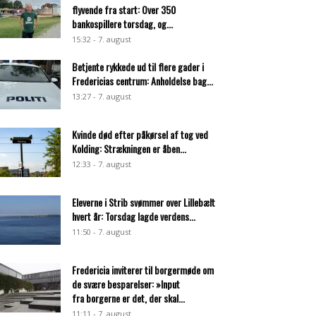
flyvende fra start: Over 350
bankospillere torsdag, og...
15:32 - 7. august
Betjente rykkede ud til flere gader i
Fredericias centrum: Anholdelse bag...
13:27 - 7. august
Kvinde død efter påkørsel af tog ved
Kolding: Strækningen er åben...
12:33 - 7. august
Eleverne i Strib svømmer over Lillebælt
hvert år: Torsdag lagde verdens...
11:50 - 7. august
Fredericia inviterer til borgermøde om
de svære besparelser: »Input
fra borgerne er det, der skal...
11:11 - 7. august