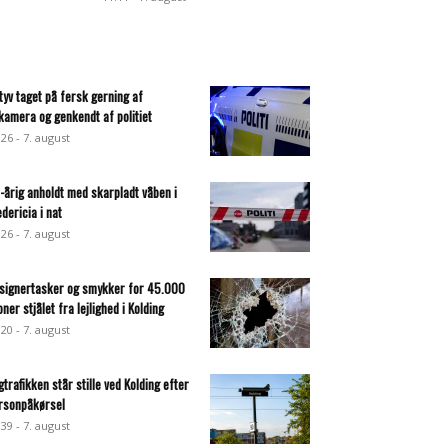
ltyv taget på fersk gerning af
lkamera og genkendt af politiet
:26 - 7. august
-årig anholdt med skarpladt våben i
edericia i nat
:26 - 7. august
signertasker og smykker for 45.000
oner stjålet fra lejlighed i Kolding
:20 - 7. august
gtrafikken står stille ved Kolding efter
rsonpåkørsel
:39 - 7. august