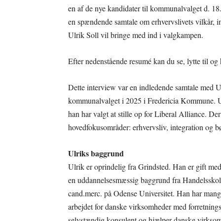
en af de nye kandidater til kommunalvalget d. 18.
en spændende samtale om erhvervslivets vilkår, i
Ulrik Soll vil bringe med ind i valgkampen.
Efter nedenstående resumé kan du se, lytte til og 
Dette interview var en indledende samtale med Ulr
kommunalvalget i 2025 i Fredericia Kommune. Ulri
han har valgt at stille op for Liberal Alliance. De
hovedfokusområder: erhvervsliv, integration og b
Ulriks baggrund
Ulrik er oprindelig fra Grindsted. Han er gift med
en uddannelsesmæssig baggrund fra Handelsskolen
cand.merc. på Odense Universitet. Han har mange å
arbejdet for danske virksomheder med forretnings
selvstændig konsulent og hjælper danske virksomh