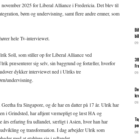
 november 2025 for Liberal Alliance i Fredericia. Det blev til
ntegration, børn og undervisning, samt flere andre emner, som
Bi
bi
hører hele Tv-interviewet.
09
ik Soll, som stiller op for Liberal Alliance ved
38
k præsenterer sig selv, sin baggrund og fortæller, hvorfor
Fr
rudover dykker interviewet ned i Ulriks tre
09
ørn/undervisning.
De
kr
09
 Geetha fra Singapore, og de har en datter på 17 år. Ulrik har
 i Grindsted, har aftjent værnepligt og læst HA og
To
rs erfaring fra udlandet, særligt i Asien, hvor han har
pe
udvikling og transformation. I dag arbejder Ulrik som
08
eder med at etablere sig i udlandet.