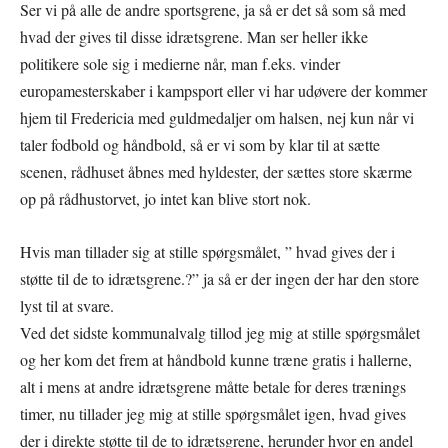
Ser vi på alle de andre sportsgrene, ja så er det så som så med
hvad der gives til disse idrætsgrene. Man ser heller ikke
politikere sole sig i medierne når, man f.eks. vinder
europamesterskaber i kampsport eller vi har udøvere der kommer
hjem til Fredericia med guldmedaljer om halsen, nej kun når vi
taler fodbold og håndbold, så er vi som by klar til at sætte
scenen, rådhuset åbnes med hyldester, der sættes store skærme
op på rådhustorvet, jo intet kan blive stort nok.
Hvis man tillader sig at stille spørgsmålet, ” hvad gives der i
støtte til de to idrætsgrene.?” ja så er der ingen der har den store
lyst til at svare.
Ved det sidste kommunalvalg tillod jeg mig at stille spørgsmålet
og her kom det frem at håndbold kunne træne gratis i hallerne,
alt i mens at andre idrætsgrene måtte betale for deres trænings
timer, nu tillader jeg mig at stille spørgsmålet igen, hvad gives
der i direkte støtte til de to idrætsgrene, herunder hvor en andel