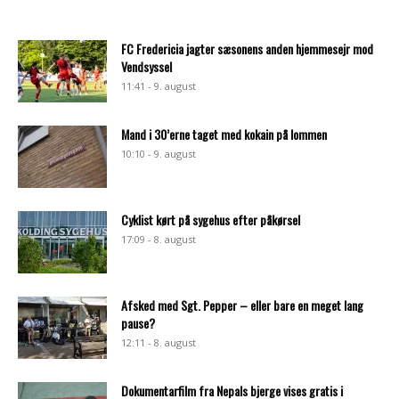
FC Fredericia jagter sæsonens anden hjemmesejr mod
Vendsyssel
11:41 - 9. august
Mand i 30’erne taget med kokain på lommen
10:10 - 9. august
Cyklist kørt på sygehus efter påkørsel
17:09 - 8. august
Afsked med Sgt. Pepper – eller bare en meget lang
pause?
12:11 - 8. august
Dokumentarfilm fra Nepals bjerge vises gratis i