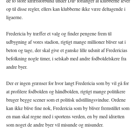
de to store idrætsforbund under DIF forlanger at klubberne lever
op til disse regler, ellers kan klubberne ikke være deltagende i
ligaerne.
Fredericia by træffer et valg og finder pengene frem til
udbygning af vores stadion, rigtigt mange millioner bliver sat i
beton og tage, der skal give et ganske lille udsnit af Fredericias
befolkning nogle timer, i selskab med andre fodboldelskere fra
andre byer.
Der er ingen grænser for hvor langt Fredericia som by vil gå for
at profilere fodbolden og håndbolden, rigtigt mange politikere
bruger begge scener som et politisk udstillingsvindue. Ordene
kan ikke blive fine nok, Fredericia som by bliver fremstillet som
en man skal regne med i sportens verden, en by med idrætten
som noget de andre byer vil misunde og misunder.