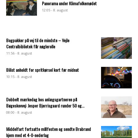
Panorama under Klimafolkemødet
12:05 - 8. august
Bogpakker på vej til de mindste – Vejle
Centralbibliotek får nøglerolle
11:56 - 8. august
Bilist anholdt for spritkørsel kort før midnat
10:15 - 8. august
Dobbelt mærkedag hos anlægsgartneren på
Bøgeskovvej: Jesper Bjerrisgaard runder 50 og...
08:00 - 8. august
Middelfart fortsatte målfesten og sendte Brabrand
hjem med et 4-0-nederlag