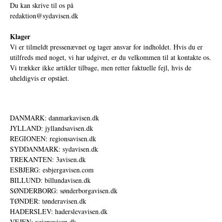
Du kan skrive til os på
redaktion@sydavisen.dk
Klager
Vi er tilmeldt pressenævnet og tager ansvar for indholdet. Hvis du er
utilfreds med noget, vi har udgivet, er du velkommen til at kontakte os.
Vi trækker ikke artikler tilbage, men retter faktuelle fejl, hvis de
uheldigvis er opstået.
DANMARK: danmarkavisen.dk
JYLLAND: jyllandsavisen.dk
REGIONEN: regionsavisen.dk
SYDDANMARK: sydavisen.dk
TREKANTEN: 3avisen.dk
ESBJERG: esbjergavisen.com
BILLUND: billundavisen.dk
SØNDERBORG: sønderborgavisen.dk
TØNDER: tønderavisen.dk
HADERSLEV: haderslevavisen.dk
VEJEN: vejenavisen.dk