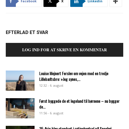
Facebook
X
Linkedin
EFTERLAD ET SVAR
LOG IND FOR AT SKRIVE EN KOMMENTAR
Louise Mejnert Ferslev om vejen mod en tredje
Lillebæltsbro: »Jeg synes,...
12:32 - 6. august
Først byggede de et legeland til børnene – nu bygger
de...
11:56 - 6. august
35-årig blev standset i rutinekontrol på Snoghøj