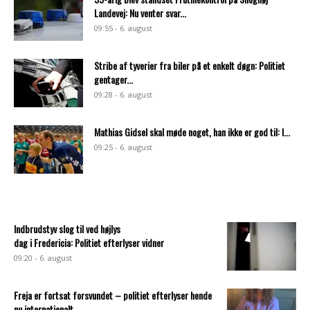
Landevej: Nu venter svar...
09:55 - 6. august
Stribe af tyverier fra biler på et enkelt døgn: Politiet
gentager...
09:28 - 6. august
Mathias Gidsel skal møde noget, han ikke er god til: I...
09:25 - 6. august
Indbrudstyv slog til ved højlys
dag i Fredericia: Politiet efterlyser vidner
09:20 - 6. august
Freja er fortsat forsvundet – politiet efterlyser hende
nu internationalt