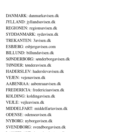
DANMARK: danmarkavisen.dk
JYLLAND: jyllandsavisen.dk
REGIONEN: regionsavisen.dk
SYDDANMARK: sydavisen.dk
TREKANTEN: 3avisen.dk
ESBJERG: esbjergavisen.com
BILLUND: billundavisen.dk
SØNDERBORG: sønderborgavisen.dk
TØNDER: tønderavisen.dk
HADERSLEV: haderslevavisen.dk
VEJEN: vejenavisen.dk
AABENRAA: aabenraaavisen.dk
FREDERICIA: fredericiaavisen.dk
KOLDING: koldingavisen.dk
VEJLE: vejleavisen.dk
MIDDELFART: middelfartavisen.dk
ODENSE: odenseavisen.dk
NYBORG: nyborgavisen.dk
SVENDBORG: svendborgavisen.dk