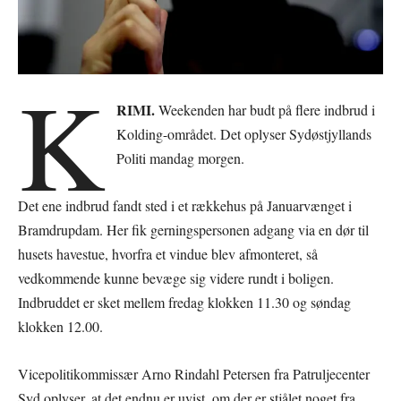
K
RIMI.
Weekenden har budt på flere indbrud i
Kolding-området. Det oplyser Sydøstjyllands
Politi mandag morgen.
Det ene indbrud fandt sted i et rækkehus på Januarvænget i
Bramdrupdam. Her fik gerningspersonen adgang via en dør til
husets havestue, hvorfra et vindue blev afmonteret, så
vedkommende kunne bevæge sig videre rundt i boligen.
Indbruddet er sket mellem fredag klokken 11.30 og søndag
klokken 12.00.
Vicepolitikommissær Arno Rindahl Petersen fra Patruljecenter
Syd oplyser, at det endnu er uvist, om der er stjålet noget fra