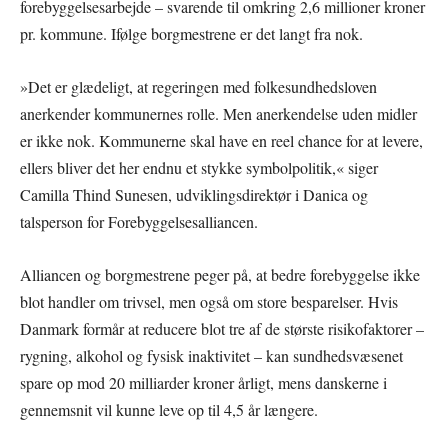
forebyggelsesarbejde – svarende til omkring 2,6 millioner kroner
pr. kommune. Ifølge borgmestrene er det langt fra nok.
»Det er glædeligt, at regeringen med folkesundhedsloven
anerkender kommunernes rolle. Men anerkendelse uden midler
er ikke nok. Kommunerne skal have en reel chance for at levere,
ellers bliver det her endnu et stykke symbolpolitik,« siger
Camilla Thind Sunesen, udviklingsdirektør i Danica og
talsperson for Forebyggelsesalliancen.
Alliancen og borgmestrene peger på, at bedre forebyggelse ikke
blot handler om trivsel, men også om store besparelser. Hvis
Danmark formår at reducere blot tre af de største risikofaktorer –
rygning, alkohol og fysisk inaktivitet – kan sundhedsvæsenet
spare op mod 20 milliarder kroner årligt, mens danskerne i
gennemsnit vil kunne leve op til 4,5 år længere.