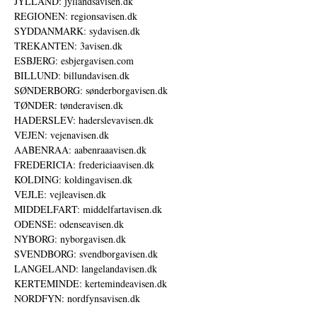
JYLLAND: jyllandsavisen.dk
REGIONEN: regionsavisen.dk
SYDDANMARK: sydavisen.dk
TREKANTEN: 3avisen.dk
ESBJERG: esbjergavisen.com
BILLUND: billundavisen.dk
SØNDERBORG: sønderborgavisen.dk
TØNDER: tønderavisen.dk
HADERSLEV: haderslevavisen.dk
VEJEN: vejenavisen.dk
AABENRAA: aabenraaavisen.dk
FREDERICIA: fredericiaavisen.dk
KOLDING: koldingavisen.dk
VEJLE: vejleavisen.dk
MIDDELFART: middelfartavisen.dk
ODENSE: odenseavisen.dk
NYBORG: nyborgavisen.dk
SVENDBORG: svendborgavisen.dk
LANGELAND: langelandavisen.dk
KERTEMINDE: kertemindeavisen.dk
NORDFYN: nordfynsavisen.dk