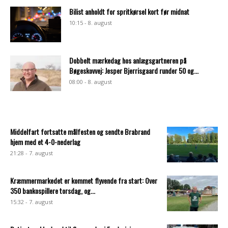
Bilist anholdt for spritkørsel kort før midnat
10:15 - 8. august
Dobbelt mærkedag hos anlægsgartneren på
Bøgeskovvej: Jesper Bjerrisgaard runder 50 og...
08:00 - 8. august
Middelfart fortsatte målfesten og sendte Brabrand
hjem med et 4-0-nederlag
21:28 - 7. august
Kræmmermarkedet er kommet flyvende fra start: Over
350 bankospillere torsdag, og...
15:32 - 7. august