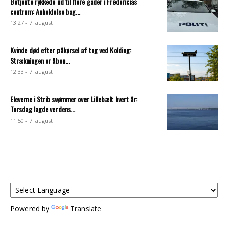
Betjente rykkede ud til flere gader i Fredericias
centrum: Anholdelse bag...
13:27 - 7. august
Kvinde død efter påkørsel af tog ved Kolding:
Strækningen er åben...
12:33 - 7. august
Eleverne i Strib svømmer over Lillebælt hvert år:
Torsdag lagde verdens...
11:50 - 7. august
Powered by
Translate