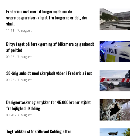
Fredericia inviterer til borgermøde om de
svære besparelser: »Input fra borgerne er det, der
skal...
11:11 - 7. august
Biltyv taget på fersk gerning af bilkamera og genkendt
af politiet
09:26 - 7. august
38-årig anholdt med skarpladt våben i Fredericia i nat
09:26 - 7. august
Designertasker og smykker for 45.000 kroner stjålet
fra lejlighed i Kolding
09:20 - 7. august
Togtrafikken står stille ved Kolding efter