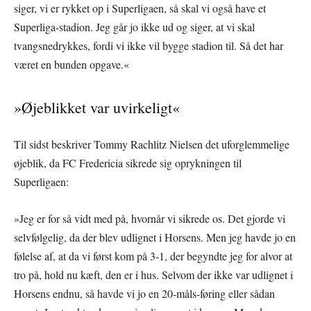
siger, vi er rykket op i Superligaen, så skal vi også have et
Superliga-stadion. Jeg går jo ikke ud og siger, at vi skal
tvangsnedrykkes, fordi vi ikke vil bygge stadion til. Så det har
været en bunden opgave.«
»Øjeblikket var uvirkeligt«
Til sidst beskriver Tommy Rachlitz Nielsen det uforglemmelige
øjeblik, da FC Fredericia sikrede sig oprykningen til
Superligaen:
»Jeg er for så vidt med på, hvornår vi sikrede os. Det gjorde vi
selvfølgelig, da der blev udlignet i Horsens. Men jeg havde jo en
følelse af, at da vi først kom på 3-1, der begyndte jeg for alvor at
tro på, hold nu kæft, den er i hus. Selvom der ikke var udlignet i
Horsens endnu, så havde vi jo en 20-måls-føring eller sådan