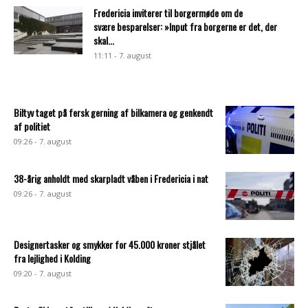
Fredericia inviterer til borgermøde om de
svære besparelser: »Input fra borgerne er det, der
skal...
11:11 - 7. august
Biltyv taget på fersk gerning af bilkamera og genkendt
af politiet
09:26 - 7. august
38-årig anholdt med skarpladt våben i Fredericia i nat
09:26 - 7. august
Designertasker og smykker for 45.000 kroner stjålet
fra lejlighed i Kolding
09:20 - 7. august