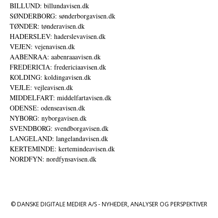
BILLUND: billundavisen.dk
SØNDERBORG: sønderborgavisen.dk
TØNDER: tønderavisen.dk
HADERSLEV: haderslevavisen.dk
VEJEN: vejenavisen.dk
AABENRAA: aabenraaavisen.dk
FREDERICIA: fredericiaavisen.dk
KOLDING: koldingavisen.dk
VEJLE: vejleavisen.dk
MIDDELFART: middelfartavisen.dk
ODENSE: odenseavisen.dk
NYBORG: nyborgavisen.dk
SVENDBORG: svendborgavisen.dk
LANGELAND: langelandavisen.dk
KERTEMINDE: kertemindeavisen.dk
NORDFYN: nordfynsavisen.dk
© DANSKE DIGITALE MEDIER A/S - NYHEDER, ANALYSER OG PERSPEKTIVER