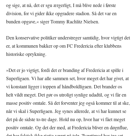
og sige, at nå, det er sgu ærgerligt, I må blive nede i første
division, for vi gider ikke opgradere stadion. Så det var en
bunden opgave,« siger Tommy Rachlitz Nielsen.
Den konservative politiker understreger samtidig, hvor vigtigt det
er, at kommunen bakker op om FC Fredericia efter klubbens
historiske oprykning.
»Det er jo vigtigt, fordi det er branding af Fredericia at spille i
Superligaen. Vi har alle sammen set, hvor meget det har givet, at
vi konstant ligger i toppen af håndboldligaen. Det brander os
helt vildt meget. Det gør os utroligt synlige udadtil, og vi får en
masse positiv omtale. Så det forventer jeg også kommer til at ske,
når vi skal i Superligaen. Jeg synes allerede, at vi har kunnet se
det på de sidste to-tre dage. Hold nu op, hvor har vi fået meget
positiv omtale. Og det der med, at Fredericia bliver en døgnflue,
det har faktisk ikke rigtig været på tale. Tværtimod har jeg set