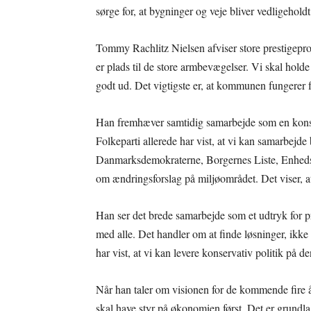
sørge for, at bygninger og veje bliver vedligeholdt. 
Tommy Rachlitz Nielsen afviser store prestigepro
er plads til de store armbevægelser. Vi skal holde
godt ud. Det vigtigste er, at kommunen fungerer f
Han fremhæver samtidig samarbejde som en konserv
Folkeparti allerede har vist, at vi kan samarbejd
Danmarksdemokraterne, Borgernes Liste, Enhedsl
om ændringsforslag på miljøområdet. Det viser, at 
Han ser det brede samarbejde som et udtryk for p
med alle. Det handler om at finde løsninger, ikke
har vist, at vi kan levere konservativ politik på d
Når han taler om visionen for de kommende fire år
skal have styr på økonomien først. Det er grundlag