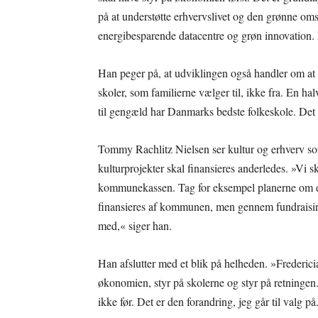
på at understøtte erhvervslivet og den grønne omst
energibesparende datacentre og grøn innovation. D
Han peger på, at udviklingen også handler om at g
skoler, som familierne vælger til, ikke fra. En 
til gengæld har Danmarks bedste folkeskole. Det 
Tommy Rachlitz Nielsen ser kultur og erhverv s
kulturprojekter skal finansieres anderledes. »Vi s
kommunekassen. Tag for eksempel planerne om et
finansieres af kommunen, men gennem fundraising
med,« siger han.
Han afslutter med et blik på helheden. »Fredericia
økonomien, styr på skolerne og styr på retningen
ikke før. Det er den forandring, jeg går til valg på