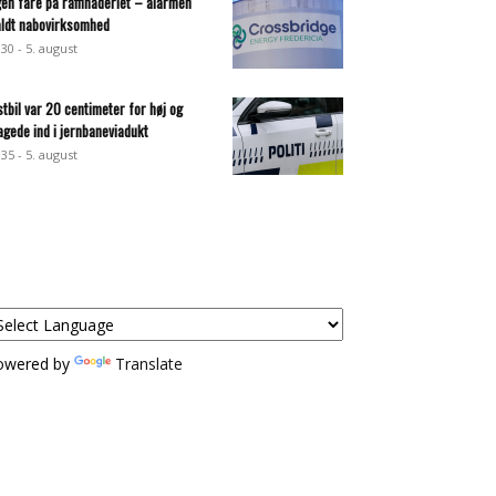
gen fare på raffinaderiet – alarmen
aldt nabovirksomhed
:30 - 5. august
stbil var 20 centimeter for høj og
agede ind i jernbaneviadukt
:35 - 5. august
owered by
Translate