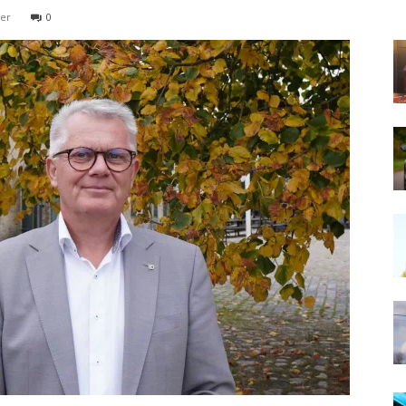
ber
0