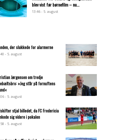
blev vist før børnefilm – nu...
13:46 - 5. august
nden, der slukkede for alarmerne
:40 - 5. august
ristian Jørgensen om tredje
llebæltsbro: »Jeg står på fornuftens
und«
:06 - 5. august
dskifter stjal billedet, da FC Fredericia
nkede sig videre i pokalen
:58 - 5. august