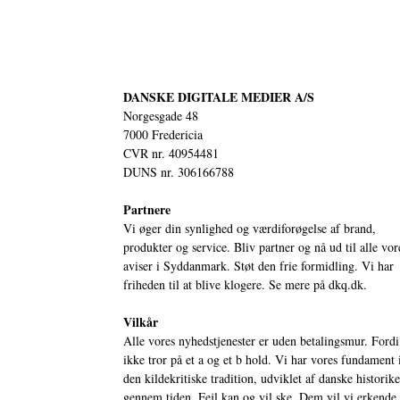
DANSKE DIGITALE MEDIER A/S
Norgesgade 48
7000 Fredericia
CVR nr. 40954481
DUNS nr. 306166788
Partnere
Vi øger din synlighed og værdiforøgelse af brand,
produkter og service. Bliv partner og nå ud til alle vor
aviser i Syddanmark. Støt den frie formidling. Vi har
friheden til at blive klogere. Se mere på
dkq.dk.
Vilkår
Alle vores nyhedstjenester er uden betalingsmur. Fordi
ikke tror på et a og et b hold. Vi har vores fundament 
den kildekritiske tradition, udviklet af danske historik
gennem tiden. Fejl kan og vil ske. Dem vil vi erkende.