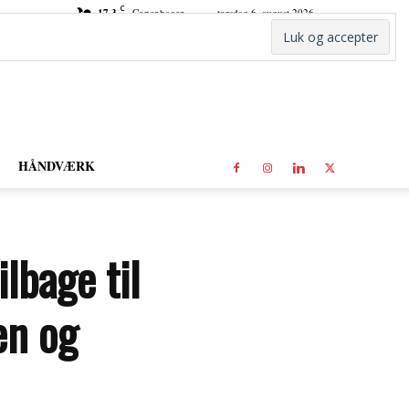
C
17.3
Copenhagen
torsdag 6. august 2026
HÅNDVÆRK
lbage til
en og