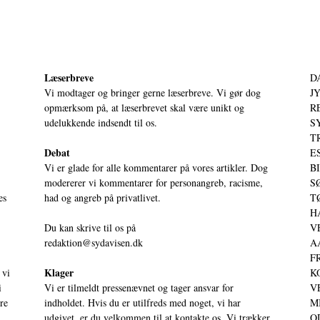
Læserbreve
D
Vi modtager og bringer gerne læserbreve. Vi gør dog
JY
opmærksom på, at læserbrevet skal være unikt og
RE
udelukkende indsendt til os.
S
T
Debat
ES
Vi er glade for alle kommentarer på vores artikler. Dog
BI
modererer vi kommentarer for personangreb, racisme,
SØ
es
had og angreb på privatlivet.
TØ
HA
Du kan skrive til os på
VE
redaktion@sydavisen.dk
AA
FR
Klager
 vi
KO
i
Vi er tilmeldt pressenævnet og tager ansvar for
VE
ere
indholdet. Hvis du er utilfreds med noget, vi har
MI
udgivet, er du velkommen til at kontakte os. Vi trækker
OD