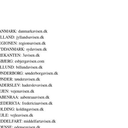
ANMARK: danmarkavisen.dk
LLAND: jyllandsavisen.dk
GIONEN: regionsavisen.dk
YDDANMARK: sydavisen.dk
REKANTEN: 3avisen.dk
BJERG: esbjergavisen.com
LLUND: billundavisen.dk
NDERBORG: sønderborgavisen.dk
NDER: tønderavisen.dk
DERSLEV: haderslevavisen.dk
JEN: vejenavisen.dk
BENRAA: aabenraaavisen.dk
EDERICIA: fredericiaavisen.dk
LDING: koldingavisen.dk
JLE: vejleavisen.dk
DDELFART: middelfartavisen.dk
ENSE: odenseavisen.dk