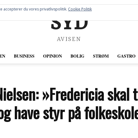
e accepterer du vores privatlivspolitik.
Cookie Politik
SYD
AVISEN
EN
BUSINESS
OPINION
BOLIG
STRØM
GASTRO
elsen: »Fredericia skal ti
g have styr på folkeskol