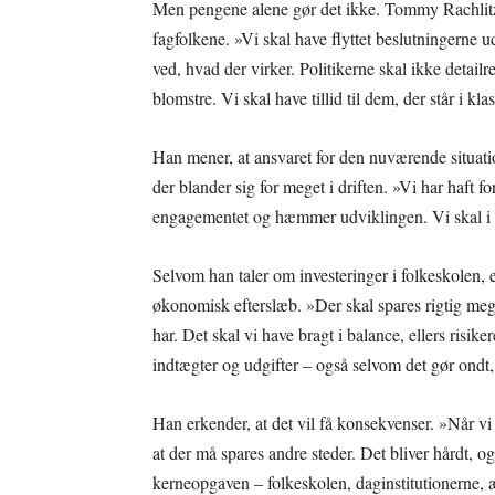
Men pengene alene gør det ikke. Tommy Rachlitz N
fagfolkene. »Vi skal have flyttet beslutningerne 
ved, hvad der virker. Politikerne skal ikke detai
blomstre. Vi skal have tillid til dem, der står i kla
Han mener, at ansvaret for den nuværende situation
der blander sig for meget i driften. »Vi har haft fo
engagementet og hæmmer udviklingen. Vi skal i st
Selvom han taler om investeringer i folkeskolen, e
økonomisk efterslæb. »Der skal spares rigtig meget
har. Det skal vi have bragt i balance, ellers risi
indtægter og udgifter – også selvom det gør ondt,
Han erkender, at det vil få konsekvenser. »Når vi s
at der må spares andre steder. Det bliver hårdt, og
kerneopgaven – folkeskolen, daginstitutionerne, æ