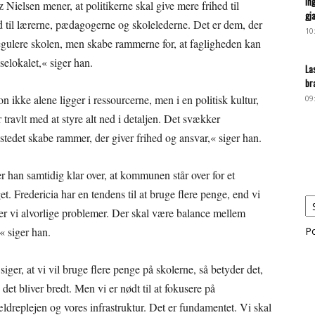
In
ielsen mener, at politikerne skal give mere frihed til
gj
ud til lærerne, pædagogerne og skolelederne. Det er dem, der
10
lregulere skolen, men skabe rammerne for, at fagligheden kan
sselokalet,« siger han.
La
br
 ikke alene ligger i ressourcerne, men i en politisk kultur,
09
r travlt med at styre alt ned i detaljen. Det svækker
edet skabe rammer, der giver frihed og ansvar,« siger han.
r han samtidig klar over, at kommunen står over for et
. Fredericia har en tendens til at bruge flere penge, end vi
kerer vi alvorlige problemer. Der skal være balance mellem
« siger han.
P
iger, at vi vil bruge flere penge på skolerne, så betyder det,
 det bliver bredt. Men vi er nødt til at fokusere på
ldreplejen og vores infrastruktur. Det er fundamentet. Vi skal