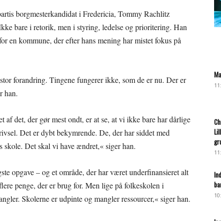
artis borgmesterkandidat i Fredericia, Tommy Rachlitz
Ikke bare i retorik, men i styring, ledelse og prioritering. Han
e for en kommune, der efter hans mening har mistet fokus på
Ma
n stor forandring. Tingene fungerer ikke, som de er nu. Der er
11
r han.
 af det, der gør mest ondt, er at se, at vi ikke bare har dårlige
Ch
Li
rivsel. Det er dybt bekymrende. De, der har siddet med
gr
es skole. Det skal vi have ændret,« siger han.
11
te opgave – og et område, der har været underfinansieret alt
In
ba
 flere penge, der er brug for. Men lige på folkeskolen i
10
 mangler. Skolerne er udpinte og mangler ressourcer,« siger han.