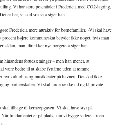
illing. Vi har store potentialer i Fredericia med CO2-lagring,
et er her, vi skal vokse,« siger han.
øre Fredericia mere attraktiv for børnefamilier. »Vi skal have
halv procent højere kommuneskat betyder ikke noget, hvis man
er sådan, man tiltrækker nye borgere,« siger han.
om hinandens forudsætninger – men han mener, at
kal være bedre til at skabe fyrtårne uden at tømme
 nyt kulturhus og musikteater på havnen. Det skal ikke
 og partnerskaber. Vi skal turde række ud og få private
 skal tilbage til kerneopgaven. Vi skal have styr på
. Når fundamentet er på plads, kan vi bygge videre – men
.«