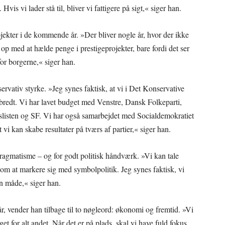
Hvis vi lader stå til, bliver vi fattigere på sigt,« siger han.
jekter i de kommende år. »Der bliver nogle år, hvor der ikke
 op med at hælde penge i prestigeprojekter, bare fordi det ser
or borgerne,« siger han.
ativ styrke. »Jeg synes faktisk, at vi i Det Konservative
e bredt. Vi har lavet budget med Venstre, Dansk Folkeparti,
isten og SF. Vi har også samarbejdet med Socialdemokratiet
vi kan skabe resultater på tværs af partier,« siger han.
ragmatisme – og for godt politisk håndværk. »Vi kan tale
 om at markere sig med symbolpolitik. Jeg synes faktisk, vi
en måde,« siger han.
, vender han tilbage til to nøgleord: økonomi og fremtid. »Vi
et for alt andet. Når det er på plads, skal vi have fuld fokus