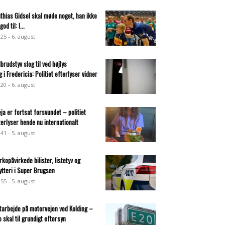
thias Gidsel skal møde noget, han ikke
god til: I...
:25 - 6. august
dbrudstyv slog til ved højlys
g i Fredericia: Politiet efterlyser vidner
:20 - 6. august
eja er fortsat forsvundet – politiet
terlyser hende nu internationalt
:41 - 5. august
rkopåvirkede bilister, listetyv og
ytteri i Super Brugsen
:55 - 5. august
tarbejde på motorvejen ved Kolding –
o skal til grundigt eftersyn