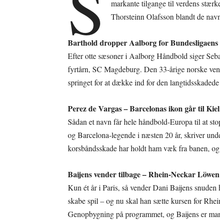
S
markante tilgange til verdens stærk
Thorsteinn Olafsson blandt de navn
Barthold dropper Aalborg for Bundesligaen
Efter otte sæsoner i Aalborg Håndbold siger Seba
fyrtårn, SC Magdeburg. Den 33-årige norske ven
springet for at dække ind for den langtidsskaded
Perez de Vargas – Barcelonas ikon går til Kiel
Sådan et navn får hele håndbold-Europa til at s
og Barcelona-legende i næsten 20 år, skriver u
korsbåndsskade har holdt ham væk fra banen, og 
Baijens vender tilbage – Rhein-Neckar Löwen
Kun ét år i Paris, så vender Dani Baijens snuden
skabe spil – og nu skal han sætte kursen for Rh
Genopbygning på programmet, og Baijens er mand