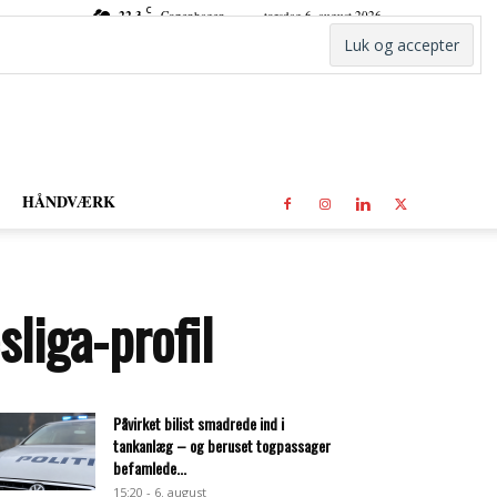
C
22.3
Copenhagen
torsdag 6. august 2026
HÅNDVÆRK
liga-profil
Påvirket bilist smadrede ind i
tankanlæg – og beruset togpassager
befamlede...
15:20 - 6. august