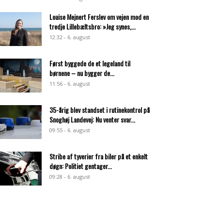
Louise Mejnert Ferslev om vejen mod en
tredje Lillebæltsbro: »Jeg synes,...
12:32 - 6. august
Først byggede de et legeland til
børnene – nu bygger de...
11:56 - 6. august
35-årig blev standset i rutinekontrol på
Snoghøj Landevej: Nu venter svar...
09:55 - 6. august
Stribe af tyverier fra biler på et enkelt
døgn: Politiet gentager...
09:28 - 6. august