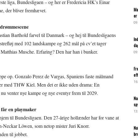
este liga, Bundesligaen – og her er Fredericia HK’s Einar
Ma
e, der bliver fremhævet.
er 
09
s drømmescene
stian Barthold farvel til Danmark – og hej til Bundesligaens
In
strefløj med 102 landskampe og 262 mål på cv’et tager
da
e Matthias Musche. Erfaring? Den har han i bunker.
09
Fr
ef
toppe op. Gonzalo Perez de Vargas, Spaniens faste målmand
16
nder med THW Kiel. Men det er ikke uden drama: En
nu venter nye kampe og nye eventyr frem til 2029.
Na
sp
 får en playmaker
13
 hjem til Bundesligaen. Den 27-årige hollænder har for vane at
ein-Neckar Löwen, som netop mister Juri Knorr.
Na
en til jobbet.
br