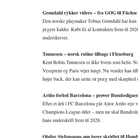
Grøndahl rykker videre – fra GOG til Füchse
Den norske playmaker Tobias Grøndahl har kun li
jægere kalder. Købt fri af kontrakten frem til 2026 
underskrevet.
Tønnesen – norsk rutine tilbage i Flensburg
Kent Robin Tønnesen er ikke hvem som helst. Næ
Veszprem og Paris vejer tungt. Nu vender han ti
højre back, der kan sætte sit præg med skarphed og
Ariño forlod Barcelona – prøver Bundesligae
Efter et årti i FC Barcelona går Aitor Ariño nye v
Champions League-titler – men nu skal Bundesliga
hans underskrift frem til 2028.
Olafur Stefanssons søn tager skridtet til Ham