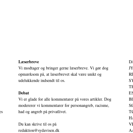
Læserbreve
D
Vi modtager og bringer gerne læserbreve. Vi gør dog
JY
opmærksom på, at læserbrevet skal være unikt og
RE
udelukkende indsendt til os.
S
T
Debat
ES
Vi er glade for alle kommentarer på vores artikler. Dog
BI
modererer vi kommentarer for personangreb, racisme,
SØ
es
had og angreb på privatlivet.
TØ
HA
Du kan skrive til os på
VE
redaktion@sydavisen.dk
AA