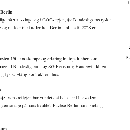
13
 Berlin
ge nået at svinge sig i GOG-trøjen, før Bundesligaens tyske
og nu klar til at udfordre i Berlin – aftale til 2028 er
P
sten 150 landskampe og erfaring fra topklubber som
lbage til Bundesligaen – og SG Flensburg-Handewitt får en
 fysik. Etårig kontrakt er i hus.
n
eje. Venstrefløjen har vundet det hele – inklusive fem
en smage på hans kvalitet. Füchse Berlin har sikret sig
burg