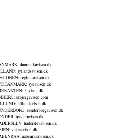
ANMARK: danmarkavisen.dk
LLAND: jyllandsavisen.dk
GIONEN: regionsavisen.dk
YDDANMARK: sydavisen.dk
REKANTEN: 3avisen.dk
BJERG: esbjergavisen.com
LLUND: billundavisen.dk
NDERBORG: sønderborgavisen.dk
NDER: tønderavisen.dk
DERSLEV: haderslevavisen.dk
JEN: vejenavisen.dk
BENRAA: aabenraaavisen.dk